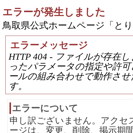
エラーが発生しました
鳥取県公式ホームページ「と
エラーメッセージ
HTTP 404 - ファイルが
ったパラメータの指定や許可
ールの組み合わせで動作させ
す。
エラーについて
申し訳ございません。アクセ
ージは、変更、削除、掲示期