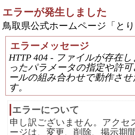
エラーが発生しました
鳥取県公式ホームページ「と
エラーメッセージ
HTTP 404 - ファイルが
ったパラメータの指定や許可
ールの組み合わせで動作させ
す。
エラーについて
申し訳ございません。アクセ
ージは、変更、削除、掲示期