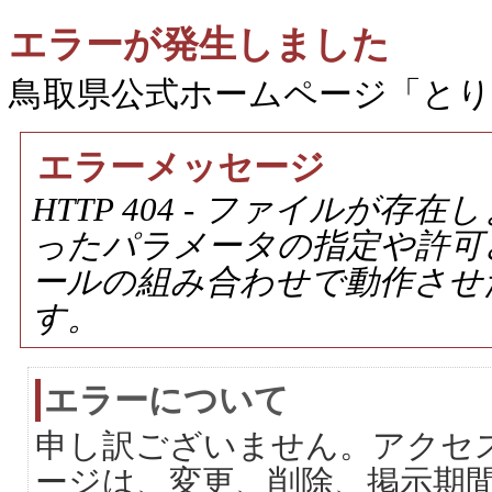
エラーが発生しました
鳥取県公式ホームページ「と
エラーメッセージ
HTTP 404 - ファイルが
ったパラメータの指定や許可
ールの組み合わせで動作させ
す。
エラーについて
申し訳ございません。アクセ
ージは、変更、削除、掲示期