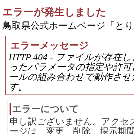
エラーが発生しました
鳥取県公式ホームページ「と
エラーメッセージ
HTTP 404 - ファイルが
ったパラメータの指定や許可
ールの組み合わせで動作させ
す。
エラーについて
申し訳ございません。アクセ
ージは、変更、削除、掲示期