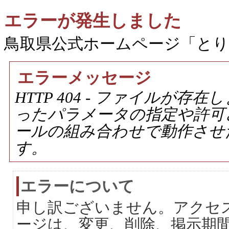
エラーが発生しました
鳥取県公式ホームページ「と
エラーメッセージ
HTTP 404 - ファイルが
ったパラメータの指定や許可
ールの組み合わせで動作させ
す。
エラーについて
申し訳ございません。アクセ
ージは、変更、削除、掲示期