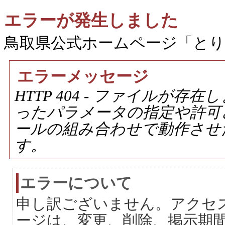
エラーが発生しました
鳥取県公式ホームページ「と
エラーメッセージ
HTTP 404 - ファイルが
ったパラメータの指定や許可
ールの組み合わせで動作させ
す。
エラーについて
申し訳ございません。アクセ
ージは、変更、削除、掲示期