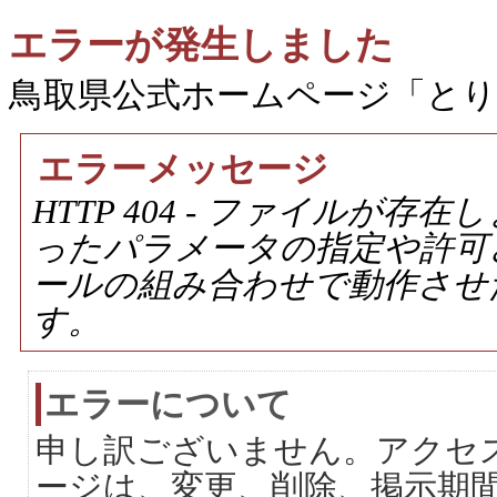
エラーが発生しました
鳥取県公式ホームページ「と
エラーメッセージ
HTTP 404 - ファイルが
ったパラメータの指定や許可
ールの組み合わせで動作させ
す。
エラーについて
申し訳ございません。アクセ
ージは、変更、削除、掲示期