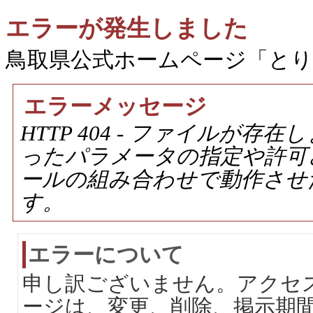
エラーが発生しました
鳥取県公式ホームページ「と
エラーメッセージ
HTTP 404 - ファイルが
ったパラメータの指定や許可
ールの組み合わせで動作させ
す。
エラーについて
申し訳ございません。アクセ
ージは、変更、削除、掲示期