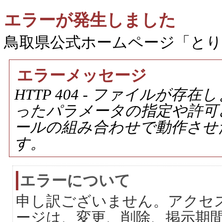
エラーが発生しました
鳥取県公式ホームページ「と
エラーメッセージ
HTTP 404 - ファイルが
ったパラメータの指定や許可
ールの組み合わせで動作させ
す。
エラーについて
申し訳ございません。アクセ
ージは、変更、削除、掲示期