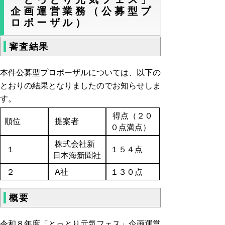
企画運営業務（公募型プ
ロポーザル）
審査結果
本件公募型プロポーザルについては、以下の
とおりの結果となりましたのでお知らせしま
す。
得点（２０
順位
提案者
０点満点）
株式会社新
１
１５４点
日本海新聞社
２
A社
１３０点
概要
令和８年度「とっとり元気フェス」企画運営