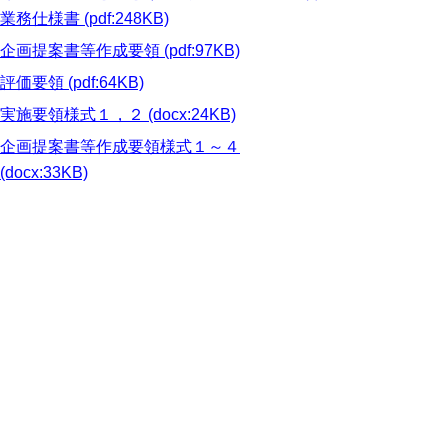
業務仕様書 (pdf:248KB)
企画提案書等作成要領 (pdf:97KB)
評価要領 (pdf:64KB)
実施要領様式１，２ (docx:24KB)
企画提案書等作成要領様式１～４
(docx:33KB)
スケジュール
令和８年７月８日（水） 調達公告
令和８年７月１０日（金） 質問受付期限
令和８年７月１５日（水） 企画提案参加申
込書等の提出期限
令和８年７月２８日（火） 企画提案書等提
出期限
令和８年８月上中旬予定 審査会開催（プ
レゼンテーション※日程は別途通知）