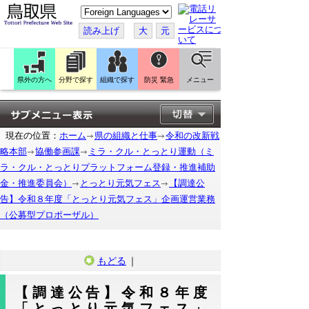
こ
の
ペ
読み上げ
大
元
ー
ジ
を
翻
訳
県外の方へ
分野で探す
組織で探す
防災 緊急
メニュー
す
る
現在の位置：
ホーム
県の組織と仕事
令和の改新戦
略本部
協働参画課
ミラ・クル・とっとり運動（ミ
ラ・クル・とっとりプラットフォーム登録・推進補助
金・推進委員会）
とっとり元気フェス
【調達公
告】令和８年度「とっとり元気フェス」企画運営業務
（公募型プロポーザル）
もどる
｜
【調達公告】令和８年度
「とっとり元気フェス」