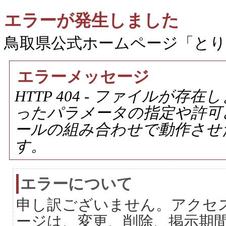
エラーが発生しました
鳥取県公式ホームページ「と
エラーメッセージ
HTTP 404 - ファイルが
ったパラメータの指定や許可
ールの組み合わせで動作させ
す。
エラーについて
申し訳ございません。アクセ
ージは、変更、削除、掲示期