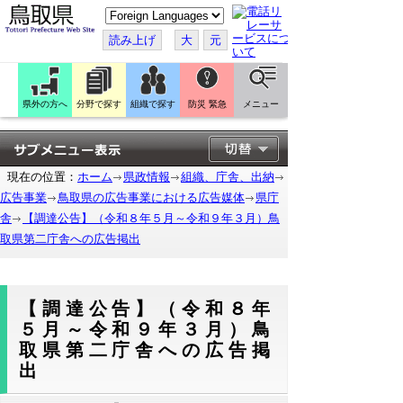
こ
の
ペ
読み上げ
大
元
ー
ジ
を
翻
訳
県外の方へ
分野で探す
組織で探す
防災 緊急
メニュー
す
る
現在の位置：
ホーム
県政情報
組織、庁舎、出納
広告事業
鳥取県の広告事業における広告媒体
県庁
舎
【調達公告】（令和８年５月～令和９年３月）鳥
取県第二庁舎への広告掲出
【調達公告】（令和８年
５月～令和９年３月）鳥
取県第二庁舎への広告掲
出