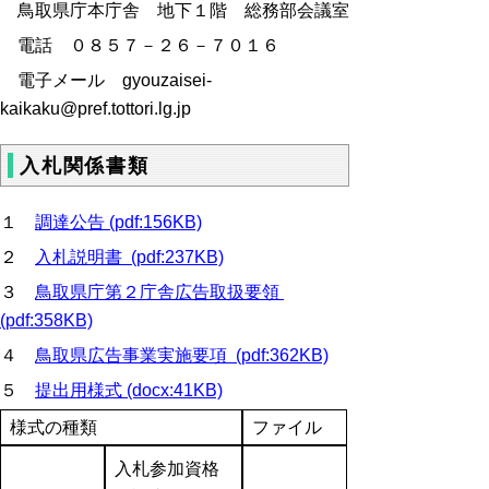
鳥取県庁本庁舎 地下１階 総務部会議室
電話 ０８５７－２６－７０１６
電子メール gyouzaisei-
kaikaku@pref.tottori.lg.jp
入札関係書類
１
調達公告 (pdf:156KB)
２
入札説明書 (pdf:237KB)
３
鳥取県庁第２庁舎広告取扱要領
(pdf:358KB)
４
鳥取県広告事業実施要項 (pdf:362KB)
５
提出用様式 (docx:41KB)
様式の種類
ファイル
入札参加資格