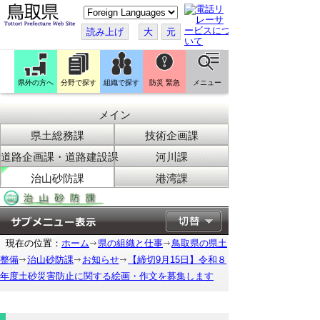
こ
の
ペ
読み上げ
大
元
ー
ジ
を
翻
訳
県外の方へ
分野で探す
組織で探す
防災 緊急
メニュー
す
る
メイン
県土総務課
技術企画課
道路企画課・道路建設課
河川課
治山砂防課
港湾課
現在の位置：
ホーム
県の組織と仕事
鳥取県の県土
整備
治山砂防課
お知らせ
【締切9月15日】令和８
年度土砂災害防止に関する絵画・作文を募集します