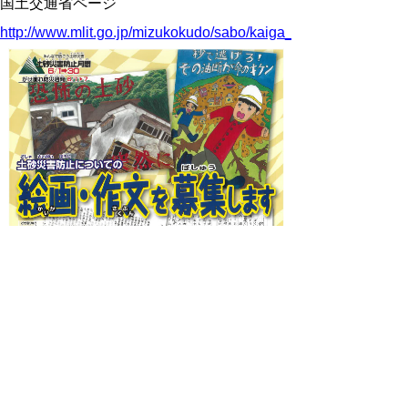
国土交通省ページ
http://www.mlit.go.jp/mizukokudo/sabo/kaiga_sakubun.html