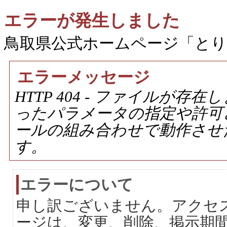
エラーが発生しました
鳥取県公式ホームページ「と
エラーメッセージ
HTTP 404 - ファイルが
ったパラメータの指定や許可
ールの組み合わせで動作させ
す。
エラーについて
申し訳ございません。アクセ
ージは、変更、削除、掲示期