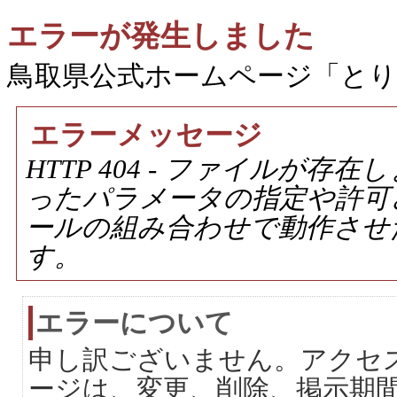
エラーが発生しました
鳥取県公式ホームページ「と
エラーメッセージ
HTTP 404 - ファイルが
ったパラメータの指定や許可
ールの組み合わせで動作させ
す。
エラーについて
申し訳ございません。アクセ
ージは、変更、削除、掲示期