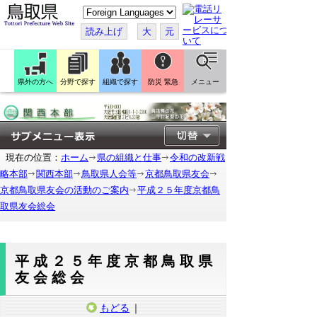
こ
の
ペ
読み上げ
大
元
ー
ジ
を
翻
訳
県外の方へ
分野で探す
組織で探す
防災 緊急
メニュー
す
る
現在の位置：
ホーム
県の組織と仕事
令和の改新戦
略本部
関西本部
鳥取県人会等
京都鳥取県友会
京都鳥取県友会の活動のご案内
平成２５年度京都鳥
取県友会総会
平成２５年度京都鳥取県
友会総会
もどる
｜