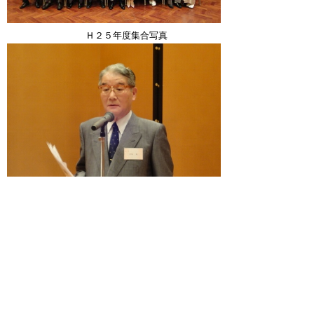
Ｈ２５年度集合写真
加嶋会長のあいさつ
▲ページ上部に戻る
と
個人情報保護
|
リンクについて
|
著作権に
り
ついて
|
アクセシビリティ