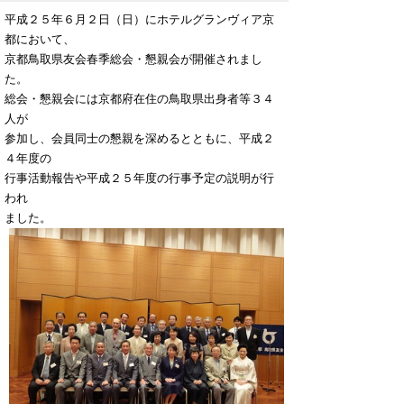
平成２５年６月２日（日）にホテルグランヴィア京
都において、
京都鳥取県友会春季総会・懇親会が開催されまし
た。
総会・懇親会には京都府在住の鳥取県出身者等３４
人が
参加し、会員同士の懇親を深めるとともに、平成２
４年度の
行事活動報告や平成２５年度の行事予定の説明が行
われ
ました。