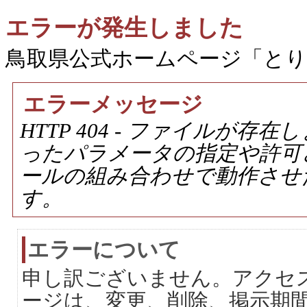
エラーが発生しました
鳥取県公式ホームページ「と
エラーメッセージ
HTTP 404 - ファイルが
ったパラメータの指定や許可
ールの組み合わせで動作させ
す。
エラーについて
申し訳ございません。アクセ
ージは、変更、削除、掲示期