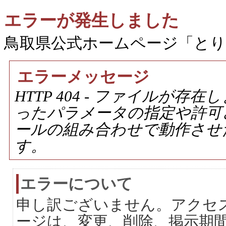
エラーが発生しました
鳥取県公式ホームページ「と
エラーメッセージ
HTTP 404 - ファイルが
ったパラメータの指定や許可
ールの組み合わせで動作させ
す。
エラーについて
申し訳ございません。アクセ
ージは、変更、削除、掲示期