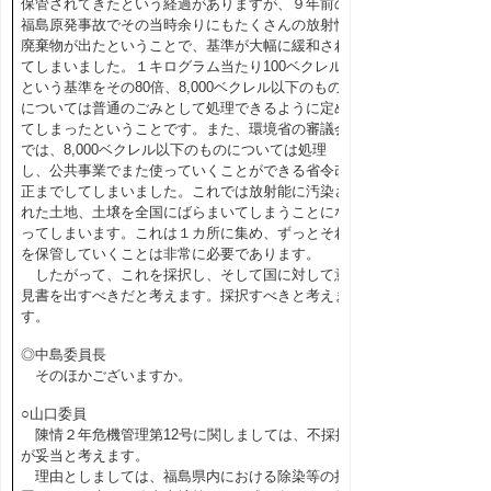
保管されてきたという経過がありますが、９年前の
福島原発事故でその当時余りにもたくさんの放射性
廃棄物が出たということで、基準が大幅に緩和され
てしまいました。１キログラム当たり100ベクレル
という基準をその80倍、8,000ベクレル以下のもの
については普通のごみとして処理できるように定め
てしまったということです。また、環境省の審議会
では、8,000ベクレル以下のものについては処理
し、公共事業でまた使っていくことができる省令改
正までしてしまいました。これでは放射能に汚染さ
れた土地、土壌を全国にばらまいてしまうことにな
ってしまいます。これは１カ所に集め、ずっとそれ
を保管していくことは非常に必要であります。
したがって、これを採択し、そして国に対して意
見書を出すべきだと考えます。採択すべきと考えま
す。
◎中島委員長
そのほかございますか。
○山口委員
陳情２年危機管理第12号に関しましては、不採択
が妥当と考えます。
理由としましては、福島県内における除染等の措