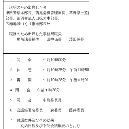
説明のため出席した者
津田警察本部長、西尾危機管理局長、草野県土整備
部長、細羽交流人口拡大本部長、
広瀬地域づくり推進部長外
職務のため出席した事務局職員
尾﨑課長補佐 田中係長 澤田係長
１ 開 会 午前10時00分
２ 休 憩 午前10時25分、午前11時58分
３ 再 開 午前10時28分、午後０時01分
４ 閉 会 午後１時20分
５ 司 会 中島委員長
６ 会議録署名委員 森委員 藤井委員
７ 付議案件及びその結果
別紙日程及び下記会議概要のとおり