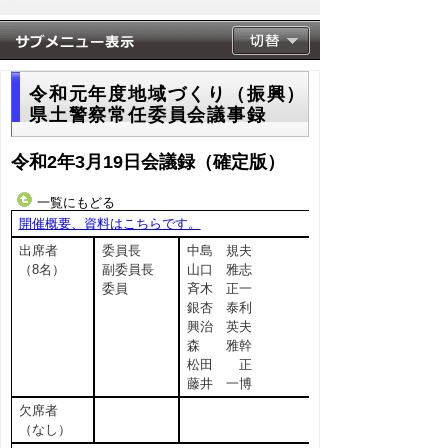
令和元年度地域づくり（振興）
県土警察常任委員会議事録
令和2年3月19日会議録（確定版）
一覧にもどる
開催概要、資料はこちらです。
出席者
委員長
中島 規夫
（8名）
副委員長
山口 雅志
委員
斉木 正一
銀杏 泰利
興治 英夫
森 雅幹
松田 正
藤井 一博
欠席者
（なし）