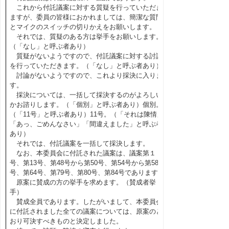
これから付託議案に対する質疑を行っていただき
ますが、委員の皆様におかれましては、簡潔な質問
とマイクのスイッチの切りかえをお願いします。
それでは、質疑のある方は挙手をお願いします。
（「なし」と呼ぶ者あり）
質疑がないようですので、付託議案に対する討論
を行っていただきます。（「なし」と呼ぶ者あり）
討論がないようですので、これより採決に入りま
す。
採決については、一括して採決するのがよろしい
かお諮りします。（「個別」と呼ぶ者あり）個別。
（「11号」と呼ぶ者あり）11号。（「それは陳情」
「あっ、ごめんなさい」「間違えました」と呼ぶ者
あり）
それでは、付託議案を一括して採決します。
なお、本委員会に付託された議案は、議案第１
号、第13号、第48号から第50号、第54号から第58
号、第64号、第79号、第80号、第84号であります。
原案に賛成の方の挙手を求めます。（賛成者挙
手）
賛成全員であります。したがいまして、本委員会
に付託されました全ての議案については、原案のと
おり可決すべきものと決定しました。