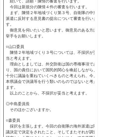
続いて、請願・陳情の審査を行います。
今回は新規分の陳情４件の審査を行います。
まず、陳情２年地域づくり第３号、自衛隊の中東
派遣に反対する意見書の提出について審査を行いま
す。
御意見を伺いたいと思います。御意見のある方は
挙手をお願いします。
○山口委員
陳情２年地域づくり３号については、不採択が妥
当と考えます。
理由としましては、外交防衛は国の専権事項であ
り、国の責任において国民的関心を喚起しながら、
十分に議論を重ねていくべきものと考えられ、今、
本県議会で決議等を行う類いのものではないと考え
ます。
以上のことから、不採択が妥当と考えます。
◎中島委員長
そのほかございますか。
○森委員
採択を主張します。今回の自衛隊の海外派遣は閣
議決定で決定をされたこと、そしてまたそれが調査