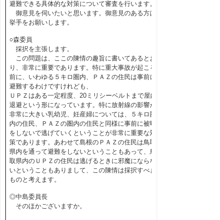
避難できる具体的な対策について審査を行います。
御意見を伺いたいと思います。御意見のある方は
挙手をお願いします。
○森委員
採択を主張します。
この問題は、ここの陳情の趣旨に書いてあるとお
り、非常に重要であります。特に重大事故が起こる
前に、いわゆる５キロ圏内、ＰＡＺの住民は事前に
避難するわけですけれども、
ＵＰＺはある一定程度、20ミリシーベルトまで屋内
退避という形になっています。特に放射線の影響が
非常に大きい乳幼児、妊産婦については、５キロ圏
内の住民、ＰＡＺの圏内の住民と同様に事前に被曝
をしないで逃げていくということが非常に重要な対
策であります。あわせて島根のＰＡＺの住民は鳥取
県内を通って避難をしないということもあって、鳥
取県内のＵＰＺの住民は逃げるときに邪魔にならな
いということもありまして、この陳情は採択すべき
ものと考えます。
◎中島委員長
そのほかございますか。