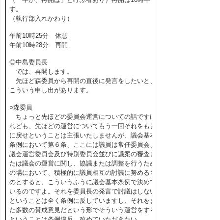
す。
（執行部入れかわり）
午前10時25分 休憩
午前10時28分 再開
◎中島委員長
では、再開します。
先ほど森委員から再開の直後に発言をしたいと、
こういう申し出があります。
○森委員
ちょっと先ほどの委員会運営についての話ですけ
れども、先ほどの運営についてもう一回それをもと
に戻せということは主張いたしませんが、議会基本
条例において第６条、ここには議員は常任委員会、
議会運営委員会及び特別委員会並びに議案の審査ま
たは議会の運営に関し、協議または調整を行うため
の場において、積極的に議員相互の討議に努めるも
のとすると、こういうふうに議会基本条例で決めて
いるのですよ。それを委員長の発言で討議はしない
ということは全く条例に反していますし、それをま
た多数の賛成意見だという形でそういう運営をする
ということは条例違反、改めていただきたい。