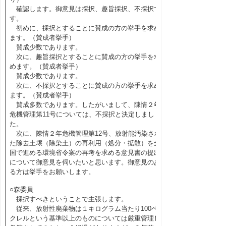
確認します。御意見は採択、趣旨採択、不採択で
す。
初めに、採択とすることに賛成の方の挙手を求め
ます。（賛成者挙手）
賛成少数であります。
次に、趣旨採択とすることに賛成の方の挙手を求
めます。（賛成者挙手）
賛成少数であります。
次に、不採択とすることに賛成の方の挙手を求め
ます。（賛成者挙手）
賛成多数であります。したがいまして、陳情２年
危機管理第11号については、不採択と決定しまし
た。
次に、陳情２年危機管理第12号、放射能汚染され
た除去土壌（除染土）の再利用（処分・拡散）を全
国で進める環境省令案の再考を求める意見書の提出
について御意見を伺いたいと思います。御意見のあ
る方は挙手をお願いします。
○森委員
採択すべきということで主張します。
従来、放射性廃棄物は１キログラム当たり100ベ
クレルという基準以上のものについては厳重管理し