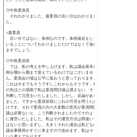
◎中島委員長
それわかりました、森委員の言い分はわかりまし
た。
○森委員
言い分ではない、条例なのです。条例違反をして
いることについてわかりましただけではなくて改め
ますでしょう。
◎中島委員長
では、私の考えを申し上げます。私は議会基本条
例を隅から隅まで覚えているわけではございませ
ん。委員会の場は公平に扱おうと思っております。
これは今までもそうですしこれからもそうです。私
の先ほどの場面で私は委員間討議は適さない、そう
判断して注意をいたしました。しかし、反論があり
ました。ですから委員皆様にこれの可否を問うたわ
けです。それで委員の方の大多数の意見が委員間討
議は必要ないと、こう判断されましたのでそのよう
に運営いたしました。私はその運営方法は間違いで
はないと思いますし、大きくそれた場合は私どもの
議会事務局がすぐに来ますので改めます。私はそう
いう考えでおります。