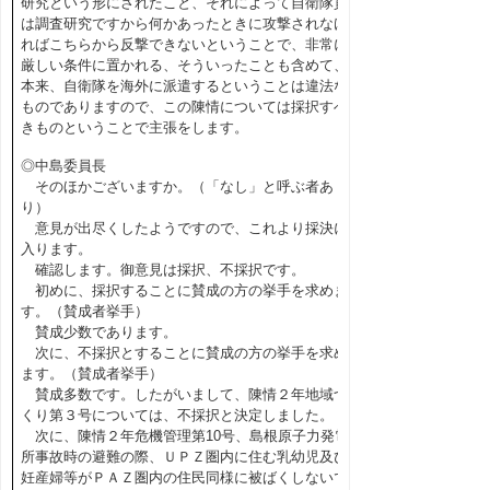
研究という形にされたこと、それによって自衛隊員
は調査研究ですから何かあったときに攻撃されなけ
ればこちらから反撃できないということで、非常に
厳しい条件に置かれる、そういったことも含めて、
本来、自衛隊を海外に派遣するということは違法な
ものでありますので、この陳情については採択すべ
きものということで主張をします。
◎中島委員長
そのほかございますか。（「なし」と呼ぶ者あ
り）
意見が出尽くしたようですので、これより採決に
入ります。
確認します。御意見は採択、不採択です。
初めに、採択することに賛成の方の挙手を求めま
す。（賛成者挙手）
賛成少数であります。
次に、不採択とすることに賛成の方の挙手を求め
ます。（賛成者挙手）
賛成多数です。したがいまして、陳情２年地域づ
くり第３号については、不採択と決定しました。
次に、陳情２年危機管理第10号、島根原子力発電
所事故時の避難の際、ＵＰＺ圏内に住む乳幼児及び
妊産婦等がＰＡＺ圏内の住民同様に被ばくしないで