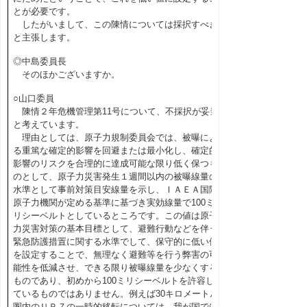
とが必要です。
したがいまして、この陳情については採択すべき
と主張します。
◎中島委員長
そのほかございますか。
○山口委員
陳情２年危機管理第11号について、不採択が妥当
と考えています。
理由としては、原子力規制委員会では、被曝によ
る重篤な確定的影響を回避または最小化し、確定的
影響のリスクを合理的に達成可能な限り低く保つも
のとして、原子力災害発生１週間以内の被曝線量の
水準として事前対策目安線量を示し、ＩＡＥＡ国際
原子力機関が定める基準に基づき実効線量で100ミ
リシーベルトとしているところです。この値は原子
力災害対策の基本目標として、避難行動などを伴う
緊急防護措置に関する水準でして、保守的に低い値
を設定することで、無理なく避難等を行う弊害の可
能性を低減させ、できる限り被曝線量を少なくする
ものであり、初めから100ミリシーベルトを許容し
ているものではありません。例えば30キロメートル
圏内のＵＰＺの一時的移転については、我が国では