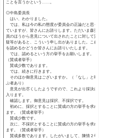
ことを言うかという……。
◎中島委員長
はい、わかりました。
では、私は今の私の態度が委員会の正論だと思っ
ていますが、皆さんにお諮りします。ただいま森委
員のほうから意見について出されたことに対して質
疑等があると、こういう申し出がありました。これ
を認めるかどうか皆さんにお諮りいたします。
では、認めるという方の挙手をお願いします。
（賛成者挙手）
賛成少数であります。
では、続きに行きます。
そのほか御意見はございますか。（「なし」と呼
ぶ者あり）
意見が出尽くしたようですので、これより採決に
入ります。
確認します。御意見は採択、不採択です。
初めに、採択とすることに賛成の方の挙手を求め
ます。（賛成者挙手）
賛成少数です。
次に、不採択とすることに賛成の方の挙手を求め
ます。（賛成者挙手）
賛成多数であります。したがいまして、陳情２年