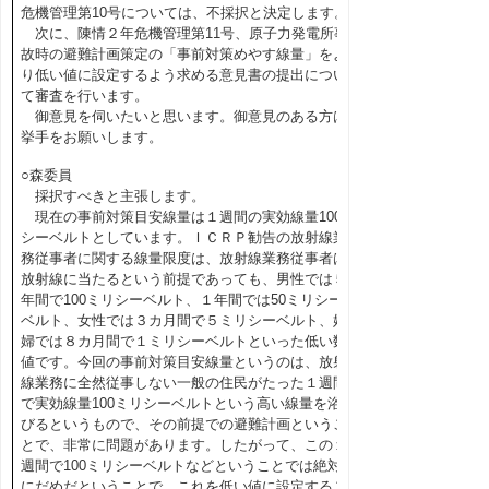
危機管理第10号については、不採択と決定します。
次に、陳情２年危機管理第11号、原子力発電所事
故時の避難計画策定の「事前対策めやす線量」をよ
り低い値に設定するよう求める意見書の提出につい
て審査を行います。
御意見を伺いたいと思います。御意見のある方は
挙手をお願いします。
○森委員
採択すべきと主張します。
現在の事前対策目安線量は１週間の実効線量100
シーベルトとしています。ＩＣＲＰ勧告の放射線業
務従事者に関する線量限度は、放射線業務従事者は
放射線に当たるという前提であっても、男性では５
年間で100ミリシーベルト、１年間では50ミリシー
ベルト、女性では３カ月間で５ミリシーベルト、妊
婦では８カ月間で１ミリシーベルトといった低い数
値です。今回の事前対策目安線量というのは、放射
線業務に全然従事しない一般の住民がたった１週間
で実効線量100ミリシーベルトという高い線量を浴
びるというもので、その前提での避難計画というこ
とで、非常に問題があります。したがって、この１
週間で100ミリシーベルトなどということでは絶対
にだめだということで、これを低い値に設定するこ