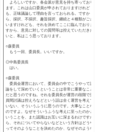
よろしいですか、各会派が意見を持ち寄っており
ます。これは山口委員が申されておりますけれど
も、正味議論して理由を言っておられる。ですか
ら、採択、不採択、趣旨採択、継続と４種類がござ
いますけれども、それを決めてここに臨んでおりま
すから、意見に対しての質問等は控えていただきた
いと、私はこう思っております。
○森委員
もう一回、委員長。いいですか。
◎中島委員長
はい。
○森委員
委員会運営において、委員会の中でこうやって議
論をして深めていくということは非常に重要なこと
だと思うのですね。それを委員長が運営の段階で委
員間討議は控えろなどという話は全く運営を考えて
いない、そういうふうに思うのです。大事なことな
のですよ。なぜそういうふうな考えに至ったのかと
いうことを、また認識はお互いに深まるわけですか
ら、それについてやらないなどという方針はどうや
ってそのようなことを決めたのか、なぜそのような