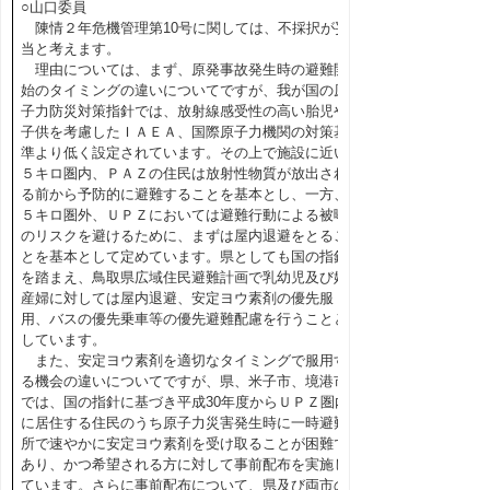
○山口委員
陳情２年危機管理第10号に関しては、不採択が妥
当と考えます。
理由については、まず、原発事故発生時の避難開
始のタイミングの違いについてですが、我が国の原
子力防災対策指針では、放射線感受性の高い胎児や
子供を考慮したＩＡＥＡ、国際原子力機関の対策基
準より低く設定されています。その上で施設に近い
５キロ圏内、ＰＡＺの住民は放射性物質が放出され
る前から予防的に避難することを基本とし、一方、
５キロ圏外、ＵＰＺにおいては避難行動による被曝
のリスクを避けるために、まずは屋内退避をとるこ
とを基本として定めています。県としても国の指針
を踏まえ、鳥取県広域住民避難計画で乳幼児及び妊
産婦に対しては屋内退避、安定ヨウ素剤の優先服
用、バスの優先乗車等の優先避難配慮を行うことと
しています。
また、安定ヨウ素剤を適切なタイミングで服用す
る機会の違いについてですが、県、米子市、境港市
では、国の指針に基づき平成30年度からＵＰＺ圏内
に居住する住民のうち原子力災害発生時に一時避難
所で速やかに安定ヨウ素剤を受け取ることが困難で
あり、かつ希望される方に対して事前配布を実施し
ています。さらに事前配布について、県及び両市の