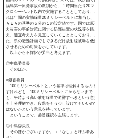
福島第一原発事故の教訓から、１時間当たり20マイ
クロシーベルト以内で実施することとしており、こ
れは年間の実効線量20ミリシーベルトに相当し、Ｉ
ＡＥＡの基準の５分の１の設定値です。国では原子
力災害の事前対策に関する防護措置の状況等を踏ま
え、適宜考え方を見直していくこととしており、ま
た、県の避難計画でもできるだけ放射線被曝を低減
させるための対策を示しています。
以上から不採択が妥当と考えます。
◎中島委員長
そのほか。
○銀杏委員
100ミリシーベルトという基準は理解するもので
すけれども、100ミリシーベルトに至らないまで
も、平時より高い放射線量で避難すべきという意見
も十分理解でき、段階をもう少し設けてもいいので
はないかという意見を持っています。
ということで、趣旨採択を主張します。
◎中島委員長
そのほかございますか。（「なし」と呼ぶ者あ
り）