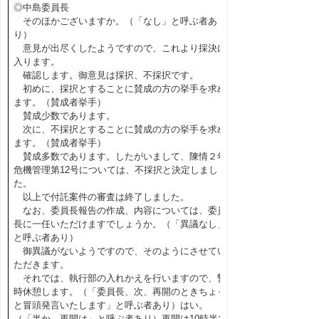
◎中島委員長
そのほかございますか。（「なし」と呼ぶ者あ
り）
意見が出尽くしたようですので、これより採決に
入ります。
確認します。御意見は採択、不採択です。
初めに、採択とすることに賛成の方の挙手を求め
ます。（賛成者挙手）
賛成少数であります。
次に、不採択とすることに賛成の方の挙手を求め
ます。（賛成者挙手）
賛成多数であります。したがいまして、陳情２年
危機管理第12号については、不採択と決定しまし
た。
以上で付託案件の審査は終了しました。
なお、委員長報告の作成、内容については、委員
長に一任いただけますでしょうか。（「異議なし」
と呼ぶ者あり）
御異議がないようですので、そのようにさせてい
ただきます。
それでは、執行部の入れかえを行いますので、暫
時休憩します。（「委員長、次、再開のときちょっ
と冒頭発言いたします」と呼ぶ者あり）はい。
（「半か、再開は」と呼ぶ者あり）再開は10時半で