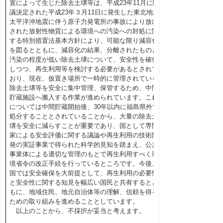
置によって生じた除去土壌等は、平成23年11月に閣
議決定された平成23年３月11日に発生した東北地方
太平洋沖地震に伴う原子力発電所の事故により放出
された放射性物質による環境への汚染への対処に関
する特別措置法基本方針により、可能な限り減容化
を図るとともに、減容化の結果、分離されたものと
汚染の程度が低い除去土壌について、安全性を確保
しつつ、再生利用等を検討する必要があるとされて
おり、現在、仮置き場所で一時的に管理されている
除去土壌等を安全に集中管理、保管するため、中間
貯蔵施設へ搬入する作業が進められています。これ
については中間貯蔵開始後、30年以内に福島県外で
処分することとされていることから、大量の除去土
壌を安全に減らすことが重要であり、国として専門
家による安全評価に関する議論や再生利用の技術開
発の実証事業で得られた科学的見知を踏まえ、公共
事業体による適切な管理のもとで再生利用すべく環
境省令の改正手続を行っているところです。今後、
国では安全確保を大前提として、再生利用の必要性
と安全性に関する知見を幅広い国民と共有するとと
もに、地域住民、地元自治体等の理解、信頼を得る
ための取り組みを進めることとしています。
以上のことから、不採択が妥当と考えます。