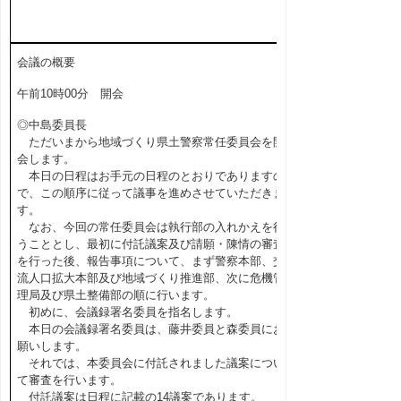
会議の概要
午前10時00分 開会
◎中島委員長
ただいまから地域づくり県土警察常任委員会を開
会します。
本日の日程はお手元の日程のとおりでありますの
で、この順序に従って議事を進めさせていただきま
す。
なお、今回の常任委員会は執行部の入れかえを行
うこととし、最初に付託議案及び請願・陳情の審査
を行った後、報告事項について、まず警察本部、交
流人口拡大本部及び地域づくり推進部、次に危機管
理局及び県土整備部の順に行います。
初めに、会議録署名委員を指名します。
本日の会議録署名委員は、藤井委員と森委員にお
願いします。
それでは、本委員会に付託されました議案につい
て審査を行います。
付託議案は日程に記載の14議案であります。