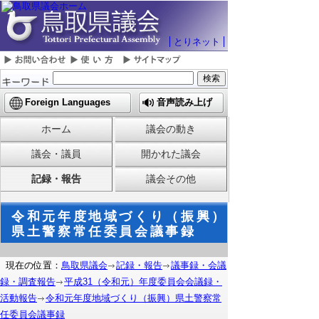
とりネット
Foreign Languages
音声読み上げ
ホーム
議会の動き
議会・議員
開かれた議会
記録・報告
議会その他
令和元年度地域づくり（振興）
県土警察常任委員会議事録
現在の位置：
鳥取県議会
記録・報告
議事録・会議
録・調査報告
平成31（令和元）年度委員会会議録・
活動報告
令和元年度地域づくり（振興）県土警察常
任委員会議事録