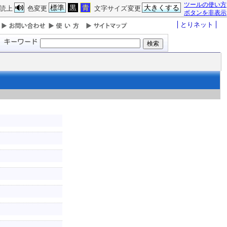
ツールの使い方
標準
黒
青
大きくする
読上
色変更
文字サイズ変更
ボタンを非表示
とりネット