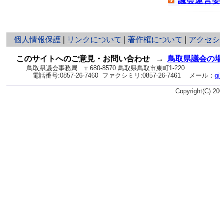
議会運営
と
個人情報保護
|
リンクについて
|
著作権について
|
アクセ
り
ネ
このサイトへのご意見・お問い合わせ
→
鳥取県議会の
ッ
鳥取県議会事務局
〒680-8570 鳥取県鳥取市東町1-220
電話番号:
0857-26-7460
ファクシミリ:0857-26-7461
メール：
g
ト
へ
Copyright(C) 
の