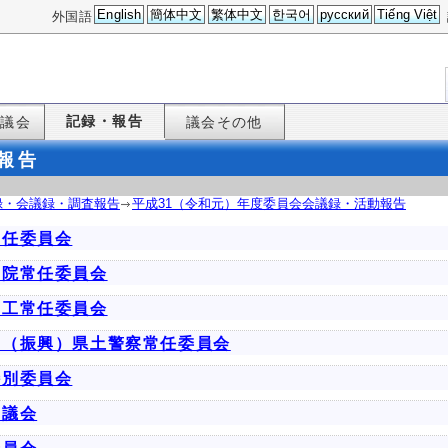
English
簡体中文
繁体中文
한국어
русский
Tiếng Việt
外国語
記録・報告
た議会
議会その他
報告
録・会議録・調査報告
平成31（令和元）年度委員会会議録・活動報告
常任委員会
病院常任委員会
商工常任委員会
り（振興）県土警察常任委員会
特別委員会
協議会