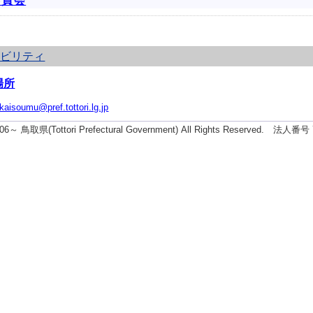
委員会
シビリティ
場所
ikaisoumu@pref.tottori.lg.jp
2006～ 鳥取県(Tottori Prefectural Government) All Rights Reserved. 法人番号