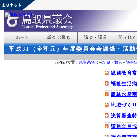
ホーム
議会の動き
議会・議員
開かれ
平成31（令和元）年度委員会会議録・活動
現在の位置：
鳥取県議会
記録・報告
議事
総務教育
福祉生活
農林水産
地域づく
決算審査
議員全員