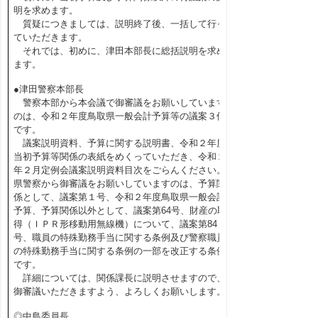
明を求めます。
質疑につきましては、説明終了後、一括して行っ
ていただきます。
それでは、初めに、津田本部長に総括説明を求め
ます。
●津田警察本部長
警察本部から本会議で御審議をお願いしています
のは、令和２年度鳥取県一般会計予算等の議案３件
です。
議案説明資料、予算に関する説明書、令和２年度
当初予算等関係の表紙をめくっていただき、令和２
年２月定例会議案説明資料目次をごらんください。
県警察から御審議をお願いしていますのは、予算関
係として、議案第１号、令和２年度鳥取県一般会計
予算、予算関係以外として、議案第64号、財産の取
得（ＩＰＲ形移動用無線機）について、議案第84
号、職員の特殊勤務手当に関する条例及び警察職員
の特殊勤務手当に関する条例の一部を改正する条例
です。
詳細については、関係課長に説明させますので、
御審議いただきますよう、よろしくお願いします。
◎中島委員長