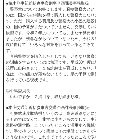
●植木刑事部総括参事官刑事企画課長事務取扱
警察犬についてお答えします。直轄警察犬という
のは、国からの補助を得て購入した警察犬になりま
す。ただ、購入する費用及び警察犬の小屋の建設費
の、国の予算がまだついていません。交渉している
段階です。令和２年度についても、また予算要求し
ましたが、残念ながらついていないため、令和３年
度に向けて、いろんな対策を行っているところで
す。
直轄警察犬を購入したとしても、いきなり警察犬
の訓練をするというのは無理です。平成30年度に警
視庁に出向させて、１名訓練士を育成しており、現
在は、その能力が落ちないように、県の予算で訓練
を行っている現状です。
◎中島委員長
いいですか。２点目を、取り締まり機。
●本庄交通部総括参事官交通企画課長事務取扱
可搬式速度取締機というのは、高速道路などにあ
るものではなくて、非常に小さいものでして、生活
道路や通学路、こういったところで活用する機械で
す。手で持っていって簡単にその場所でできあがる
ようなものです。これまでそういったところで取り