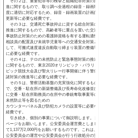
その２は、重要犯罪等の検挙と組織犯罪対策の推
進に関するもので、取り調べ全過程の録音・録画制
度に適切に対応するため、録音・録画装置の計画的
更新等に必要な経費です。
その３は、交通死亡事故抑止に資する総合対策の
推進に関するもので、高齢者等に重点を置いた交通
事故防止対策のための看護師資格を有する運転適性
相談員の配置及び未就学児童等への交通安全対策と
して、可搬式速度違反自動取り締まり装置の整備等
に必要な経費です。
その４は、テロの未然防止と緊急事態対策の推進
に関するもので、東京2020オリンピック・パラリン
ピック競技大会及び聖火リレー行事開催に伴う警備
諸対策の推進等に必要な経費です。
その５は、警察活動基盤の充実強化に関するもの
で、交番・駐在所の新築整備及び長寿命化改修並び
に交番・駐在所勤務員の在所中の拳銃奪取事案等の
未然防止等を図るための
カウンターパネル及び防犯カメラの設置等に必要な
経費です。
引き続き、個別の事業について御説明します。２
ページをお願いします。公安委員会運営費としまし
て1,137万2,000円をお願いするものです。これは、
公安委員会の運営や公安委員会が行う行政処分の実