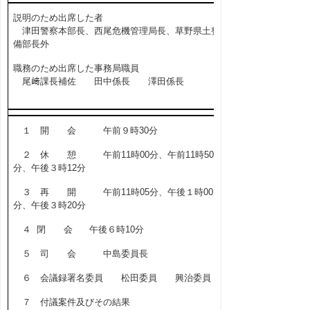
説明のため出席した者
津田警察本部長、西尾危機管理局長、草野県土整
備部長外
職務のため出席した事務局職員
尾﨑課長補佐 田中係長 澤田係長
１ 開 会 午前９時30分
２ 休 憩 午前11時00分、午前11時50
分、午後３時12分
３ 再 開 午前11時05分、午後１時00
分、午後３時20分
４ 閉 会 午後６時10分
５ 司 会 中島委員長
６ 会議録署名委員 松田委員 興治委員
７ 付議案件及びその結果