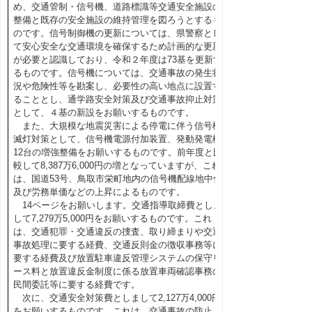
め、交通管制・信号機、道路標識等交通安全施設の
整備と既存の安全施設の維持管理を図ろうとするも
のです。信号制御機の更新については、県警察とし
て安心安全な交通環境を確保するため計画的な更新
が必要と認識しており、令和２年度は73基を更新す
るものです。信号機については、交通事故の発生状
況や危険性等を勘案し、必要性の高い地点に設置す
ることとし、通学路安全対策及び交通事故抑止対策
として、４基の新設をお願いするものです。
また、大規模な地震災害による停電に伴う信号機
滅灯対策として、信号機電源付加装置、発動発電機
12台の増強整備をお願いするものです。前年度と比
較して8,387万6,000円の増となっていますが、これ
は、国道53号、鳥取市栄町地内の信号機配線地中化
及び労務単価などの上昇によるものです。
14ページをお願いします。交通指導取締費としま
して7,279万5,000円をお願いするものです。これ
は、交通犯罪・交通違反の捜査、取り締まりや交通
事故処理に要する経費、交通反則金の徴収事務等に
要する経費及び放置駐車違反管理システムの保守リ
ース料と放置違反金制度に係る放置車両確認事務の
民間委託等に要する経費です。
次に、交通安全対策費としまして2,127万4,000円
をお願いするものです。これは、交通事故の防止、