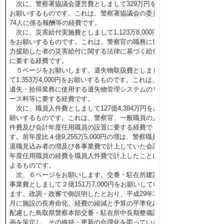
次に、警察署協議会運営費としまして329万円を
お願いするものです。これは、警察署協議会の委員
74人に係る報酬等の経費です。
次に、災害給付実施費としまして1,123万8,000円
をお願いするものです。これは、警察官の職務に協
力援助した者の災害給付に関する法律に基づく給付
に要する経費です。
５ページをお願いします。遺失物取扱費としまし
て1,353万4,000円をお願いするものです。これは、
遺失・拾得業務に使用する遺失物管理システムのリ
ース料等に要する経費です。
次に、職員人件費としまして127億4,384万円をお
願いするものです。これは、警察官、一般職員の人
件費及び会計年度任用職員の設置に要する経費で
す。前年度比４億9,255万5,000円の増は、警察職員
退職見込み者の増及び各事業費で計上していた会計
年度任用職員の経費を職員人件費で計上したことに
よるものです。
次、６ページをお願いします。交番・駐在所建設
事業費としまして２億151万7,000円をお願いしてい
ます。政調・政審で御説明したとおり、平成29年11
月に施設の長寿命化、経費の縮減と予算の平準化に
配慮した鳥取県警察本部交番・駐在所中長期整備計
画を策定し、その維持・更新の合理化を図っている