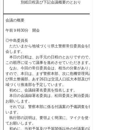
別紙日程及び下記会議概要のとおり
会議の概要
午前９時30分 開会
◎中島委員長
ただいまから地域づくり県土警察常任委員会を開
会します。
本日の日程は、お手元の日程のとおりですので、
この順序に従って議事を進めさせていただきます。
なお、今回の常任委員会は、相当の分量がありま
すので、本日は、まず警察本部、次に危機管理局及
び県土整備部、あす26日は交流人口拡大本部及び地
域づくり推進部を予定しています。
初めに、会議録署名委員を指名します。
本日の会議録署名委員は、松田委員と興治委員に
お願いします。
それでは、警察本部に係る付議案の予備調査を行
います。
執行部の説明は、要領よく簡潔に、マイクを使っ
てお願いします。
初めに、当初予算及び予算関係以外の付議案の説