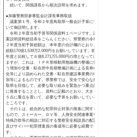
続いて、関係課長から順次説明を求めます。
●加藤警務部参事監会計課長事務取扱
議案第１号、令和２年度鳥取県一般会計予算につ
いて御説明します。
令和２年度当初予算等関係資料１ページです。議
案説明資料総括表をごらんください。県警察の令和
２年度当初予算総額は、本年度の合計欄のとおり、
総額170億1,539万2,000円をお願いしています。前
年度と比較して６億8,271万5,000円の増となってい
ますが、これは、ＩＰＲ形移動用無線機の整備に伴
う増加や交番・駐在所中長期整備計画による長寿命
化等により認められた交番・駐在所建設事業費の増
加等によるものです。県警察では、安全で安心な鳥
取県を目指して、必要な取り組みを緊急かつ重点的
に推進することとし、資料に記載のとおり、大きく
５点に重点を置いて、必要な予算をお願いしている
ところです。
その１は、総合的な犯罪抑止対策の推進に関する
もので、ストーカー、ＤＶ等、人身安全関連事案や
特殊詐欺等の相談に対応する警察安全相談員の配置
及びサイバー犯罪捜査員の養成等に必要な経費で
す。