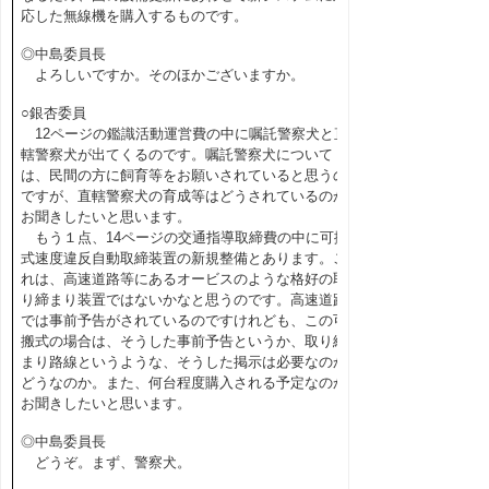
応した無線機を購入するものです。
◎中島委員長
よろしいですか。そのほかございますか。
○銀杏委員
12ページの鑑識活動運営費の中に嘱託警察犬と直
轄警察犬が出てくるのです。嘱託警察犬について
は、民間の方に飼育等をお願いされていると思うの
ですが、直轄警察犬の育成等はどうされているのか
お聞きしたいと思います。
もう１点、14ページの交通指導取締費の中に可搬
式速度違反自動取締装置の新規整備とあります。こ
れは、高速道路等にあるオービスのような格好の取
り締まり装置ではないかなと思うのです。高速道路
では事前予告がされているのですけれども、この可
搬式の場合は、そうした事前予告というか、取り締
まり路線というような、そうした掲示は必要なのか
どうなのか。また、何台程度購入される予定なのか
お聞きしたいと思います。
◎中島委員長
どうぞ。まず、警察犬。