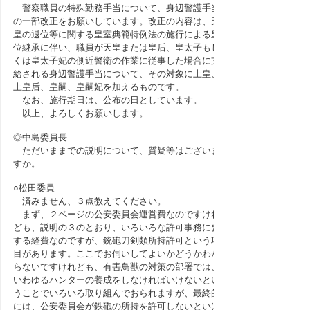
警察職員の特殊勤務手当について、身辺警護手当
の一部改正をお願いしています。改正の内容は、天
皇の退位等に関する皇室典範特例法の施行による皇
位継承に伴い、職員が天皇または皇后、皇太子もし
くは皇太子妃の側近警衛の作業に従事した場合に支
給される身辺警護手当について、その対象に上皇、
上皇后、皇嗣、皇嗣妃を加えるものです。
なお、施行期日は、公布の日としています。
以上、よろしくお願いします。
◎中島委員長
ただいままでの説明について、質疑等はございま
すか。
○松田委員
済みません、３点教えてください。
まず、２ページの公安委員会運営費なのですけれ
ども、説明の３のとおり、いろいろな許可事務に要
する経費なのですが、銃砲刀剣類所持許可という項
目があります。ここでお伺いしてよいかどうかわか
らないですけれども、有害鳥獣の対策の部署では、
いわゆるハンターの養成をしなければいけないとい
うことでいろいろ取り組んでおられますが、最終的
には、公安委員会が鉄砲の所持を許可しないといけ