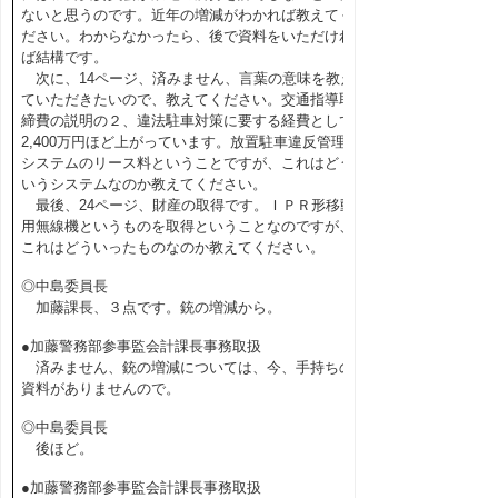
ないと思うのです。近年の増減がわかれば教えてく
ださい。わからなかったら、後で資料をいただけれ
ば結構です。
次に、14ページ、済みません、言葉の意味を教え
ていただきたいので、教えてください。交通指導取
締費の説明の２、違法駐車対策に要する経費として
2,400万円ほど上がっています。放置駐車違反管理
システムのリース料ということですが、これはどう
いうシステムなのか教えてください。
最後、24ページ、財産の取得です。ＩＰＲ形移動
用無線機というものを取得ということなのですが、
これはどういったものなのか教えてください。
◎中島委員長
加藤課長、３点です。銃の増減から。
●加藤警務部参事監会計課長事務取扱
済みません、銃の増減については、今、手持ちの
資料がありませんので。
◎中島委員長
後ほど。
●加藤警務部参事監会計課長事務取扱