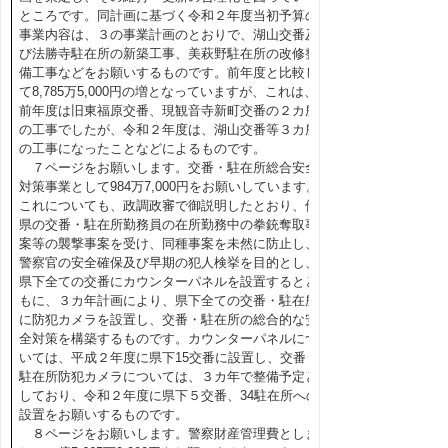
ところです。同計画に基づく令和２年度当初予算の
事業内容は、３の事業計画のとおりで、湖山交番及
び法勝寺駐在所の新築工事、美萩野駐在所の改修整
備工事などをお願いするものです。前年度と比較し
て8,785万5,000円の増となっていますが、これは、
前年度は旧東福原交番、現観音寺新町交番の２カ所
の工事でしたが、令和２年度は、湖山交番等３カ所
の工事になったことなどによるものです。
７ページをお願いします。交番・駐在所総合安全
対策事業として984万7,000円をお願いしています。
これについても、政調政審で御説明したとおり、他
県の交番・駐在所勤務員の在所勤務中の拳銃奪取事
案等の襲撃事案を受け、同種事案を未然に防止し、
警察官の安全確保及び早期の犯人検挙を目的とし、
県下全ての交番にカウンターパネルを設置するとと
もに、３カ年計画により、県下全ての交番・駐在所
に防犯カメラを設置し、交番・駐在所の総合的な安
全対策を構築するものです。カウンターパネルにつ
いては、平成２年度に県下15交番に設置し、交番・
駐在所防犯カメラについては、３カ年で整備予定と
しており、令和２年度に県下５交番、34駐在所への
設置をお願いするものです。
８ページをお願いします。警察財産管理費としま