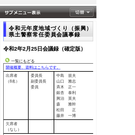
令和元年度地域づくり（振興）
県土警察常任委員会議事録
令和2年2月25日会議録（確定版）
一覧にもどる
開催概要、資料はこちらです。
出席者
委員長
中島 規夫
（8名）
副委員長
山口 雅志
委員
斉木 正一
銀杏 泰利
興治 英夫
森 雅幹
松田 正
藤井 一博
欠席者
（なし）