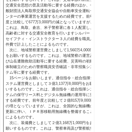
交通安全思想の普及活動等に要する経費のほか、一
般財団法人鳥取県交通安全協会や自動車安全運転セ
ンターの事業運営を支援するための経費です。前年
度と比較して677万3,000円の減となっていますが、
これは、鳥取、倉吉、米子警察署に各１人配置し、
高齢者に対する交通安全教育を行いますシルバー・
セイフティ・インストラクター３人の経費を職員人
件費で計上したことによるものです。
次に、地域警察運営費としまして1,560万4,000円
をお願いするものです。これは、地域警察の運営及
び山岳遭難救助活動等に要する経費、災害時の初動
体制確立のための警察職員安否確認・非常招集シス
テム等に要する経費です。
15ページをお願いします。通信指令・総合指揮シ
ステム運営費としまして３億3,137万8,000円をお願
いするものです。これは、通信指令・総合指揮シス
テムの保守リース料とデジタル無線機の運用等に要
する経費です。前年度と比較して２億815万9,000円
の増となっていますが、これは、全国的な無線機の
更新に伴い、ＩＰＲ形移動用無線機を整備すること
によるものです。
次に、装備費としまして２億3,168万1,000円をお
願いするものです。これは、警察車両及び警察航空