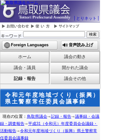
とりネット
Foreign Languages
音声読み上げ
ホーム
議会の動き
議会・議員
開かれた議会
記録・報告
議会その他
令和元年度地域づくり（振興）
県土警察常任委員会議事録
現在の位置：
鳥取県議会
記録・報告
議事録・会議
録・調査報告
平成31（令和元）年度委員会会議録・
活動報告
令和元年度地域づくり（振興）県土警察常
任委員会議事録