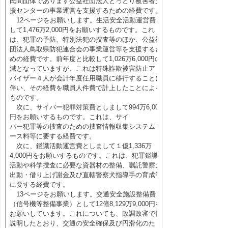
民間団体であります公益社団法人とっとり被害者支
援センターの事業運営を支援するための経費です。
12ページをお願いします。生活安全活動運営費と
して1,476万2,000円をお願いするものです。これ
は、犯罪の予防、特別法犯の捜査等のほか、公益社
団法人鳥取県防犯連合会の事業運営等を支援するた
めの経費です。前年度と比較して1,026万6,000円の
減となっていますが、これは特殊詐欺被害防止アド
バイザー４人が会計年度任用職員に移行することに
伴い、その経費を職員人件費で計上したことによる
ものです。
次に、サイバー犯罪対策費としまして994万6,000
円をお願いするものです。これは、サイ
バー犯罪等の捜査のための捜査情報収集システムリ
ース料等に要する経費です。
次に、鑑識活動運営費としまして１億1,336万
4,000円をお願いするものです。これは、犯罪鑑識
活動や科学捜査に必要な資器材の整備、嘱託警察犬
出動・借り上げ謝金及び直轄警察犬指導手の育成等
に要する経費です。
13ページをお願いします。交通安全施設整備費
（信号機等整備事業）として12億8,129万9,000円を
お願いしています。これについても、政調政審で御
説明したとおり、交通の安全確保及び円滑化のた