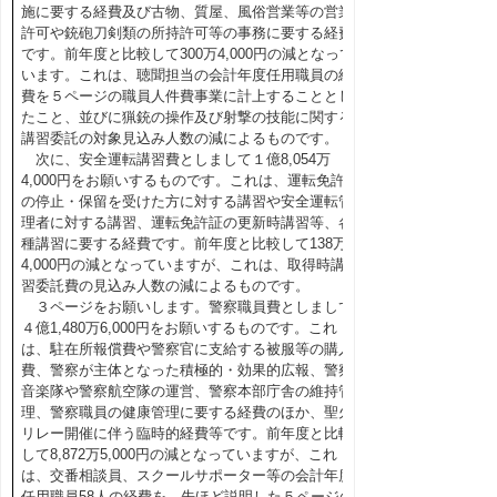
施に要する経費及び古物、質屋、風俗営業等の営業
許可や銃砲刀剣類の所持許可等の事務に要する経費
です。前年度と比較して300万4,000円の減となって
います。これは、聴聞担当の会計年度任用職員の経
費を５ページの職員人件費事業に計上することとし
たこと、並びに猟銃の操作及び射撃の技能に関する
講習委託の対象見込み人数の減によるものです。
次に、安全運転講習費としまして１億8,054万
4,000円をお願いするものです。これは、運転免許
の停止・保留を受けた方に対する講習や安全運転管
理者に対する講習、運転免許証の更新時講習等、各
種講習に要する経費です。前年度と比較して138万
4,000円の減となっていますが、これは、取得時講
習委託費の見込み人数の減によるものです。
３ページをお願いします。警察職員費としまして
４億1,480万6,000円をお願いするものです。これ
は、駐在所報償費や警察官に支給する被服等の購入
費、警察が主体となった積極的・効果的広報、警察
音楽隊や警察航空隊の運営、警察本部庁舎の維持管
理、警察職員の健康管理に要する経費のほか、聖火
リレー開催に伴う臨時的経費等です。前年度と比較
して8,872万5,000円の減となっていますが、これ
は、交番相談員、スクールサポーター等の会計年度
任用職員58人の経費を、先ほど説明した５ページの