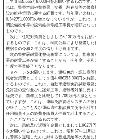
して３億5,665万9,000円をお願いするものです。こ
れは、警察本部や警察署、交番、駐在所等の警察施
設の維持管理に要する経費です。前年度と比較して
9,342万1,000円の増となっていますが、これは、空
調設備改修等の設備維持修繕工事費が増額となった
ものです。
次に、住宅対策費としまして5,130万円をお願い
するものです。これは、民間公募により整備した待
機宿舎の令和２年度の借り上げ費用です。
次の警察署耐震化整備事業については、郡家警察
署の耐震工事が完了することから、今年度、令和元
年度で事業終了となります。
９ページをお願いします。運転免許・認知症等運
転者対策費としまして１億4,486万3,000円をお願い
するものです。これは、自動車運転免許試験場及び
免許証の交付並びに認知症等、運転者対策に要する
経費です。前年度と比較して1,709万円の減となっ
ていますが、これは、運転免許管理システムの改修
が終了したこと及び運転適性相談員である会計年度
任用職員４人の経費を職員人件費で計上することと
したことなどによるものです。
次に、恩給及び退職年金費としまして1,962万円
をお願いするものです。これは、昭和37年11月以前
に警察を退職した方に対する普通恩給等の支給に要