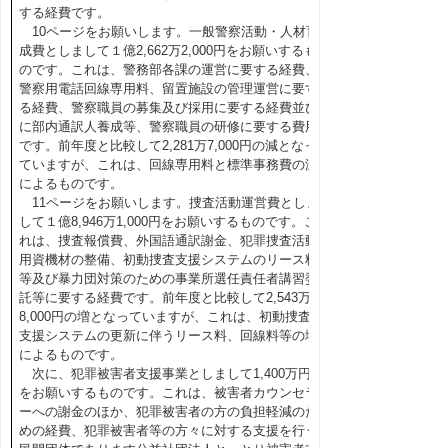
する経費です。
10ページをお願いします。一般警察活動・人材育
成費としまして１億2,662万2,000円をお願いするも
のです。これは、警務部各課の運営に要する経費、
警察用電話回線専用料、留置施設の管理運営に要す
る経費、警察職員の募集及び採用に要する経費並び
に部内通訳人養成等、警察職員の研修に要する費用
です。前年度と比較して2,281万7,000円の減となっ
ていますが、これは、回線専用料と標準事務費の減
によるものです。
11ページをお願いします。捜査活動運営費としま
して１億8,946万1,000円をお願いするものです。こ
れは、捜査報償費、外国語通訳謝金、犯罪捜査活動
用資機材の整備、初動捜査支援システムのリース料
等及び暴力団対策のための事業所選任責任者講習委
託等に要する経費です。前年度と比較して2,543万
8,000円の増となっていますが、これは、初動捜査
支援システムの更新に伴うリース料、回線料等の増
によるものです。
次に、犯罪被害者支援事業としまして1,400万円
をお願いするものです。これは、被害者カウンセラ
ーへの謝金のほか、犯罪被害者の方の負担軽減のた
めの経費、犯罪被害者等の方々に対する支援を行う