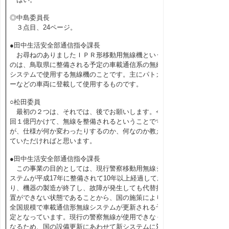
◎中島委員長
３点目、24ページ。
●田中生活安全部通信指令課長
お尋ねのありましたＩＰＲ形移動用無線機という
のは、鳥取県に整備される予定の車載通信系の無線
システムで使用する無線機のことです。主にパトカ
ーなどの車両に登載して使用するものです。
○松田委員
最初の２つは、それでは、後でお願いします。今
回１億円かけて、無線を整備されるということです
が、仕様が何か変わったりするのか、何なのか教え
ていただければと思います。
●田中生活安全部通信指令課長
この事業の目的としては、現行警察移動用無線シ
ステムが平成17年に整備されて10年以上経過してお
り、機器の製造が終了し、故障が発生しても代替措
置ができない状態であることから、国の施策により
全国規模で車載通信形無線システムが更新される予
定となっています。現行の警察無線が使用できなく
なるため、国の設備更新にあわせて新システムに対