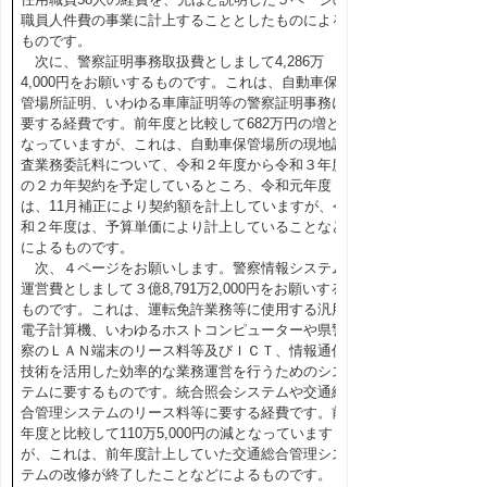
職員人件費の事業に計上することとしたものによる
ものです。
次に、警察証明事務取扱費としまして4,286万
4,000円をお願いするものです。これは、自動車保
管場所証明、いわゆる車庫証明等の警察証明事務に
要する経費です。前年度と比較して682万円の増と
なっていますが、これは、自動車保管場所の現地調
査業務委託料について、令和２年度から令和３年度
の２カ年契約を予定しているところ、令和元年度
は、11月補正により契約額を計上していますが、令
和２年度は、予算単価により計上していることなど
によるものです。
次、４ページをお願いします。警察情報システム
運営費としまして３億8,791万2,000円をお願いする
ものです。これは、運転免許業務等に使用する汎用
電子計算機、いわゆるホストコンピューターや県警
察のＬＡＮ端末のリース料等及びＩＣＴ、情報通信
技術を活用した効率的な業務運営を行うためのシス
テムに要するものです。統合照会システムや交通総
合管理システムのリース料等に要する経費です。前
年度と比較して110万5,000円の減となっています
が、これは、前年度計上していた交通総合管理シス
テムの改修が終了したことなどによるものです。