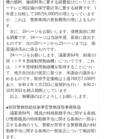
機の燃料、修繕料等に要する経費並びにヘリコプタ
ーテレビ用設備の保守委託等に要する経費です。前
年度と比較して185万6,000円の増となっています
が、これは、警察車両の更新費用の増によるもので
す。
次に、19ページをお願いします。債務負担に関す
る調書です。19ページは当該年度、新規に提出する
ものです。次の20ページから23ページまでは、過年
度議決済みに係るものです。
24ページをお願いします。議案第64号、財産の取
得（ＩＰＲ形移動用無線機）についてです。これ
は、ＩＰＲ形移動用無線機を取得することについ
て、地方自治法の規定に基づき、本議会の議決を求
めるものです。取得予定価格は１億768万7,030円で
あり、令和２年１月23日に仮契約を行い、令和２年
10月30日を納入期限としています。
以上、御審議のほどよろしくお願いします。
●前田警務部総括参事官警務課長事務取扱
議案第84号、職員の特殊勤務手当に関する条例及
び警察職員の特殊勤務手当に関する条例の一部を改
正する条例のうち、警察が所管する警察職員の特殊
勤務手当に関する条例の一部改正について御説明し
ます。