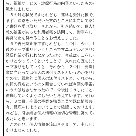
ら、福祉サービス・診療行為の内容といったものが
流出しました。
５の対応状況ですけれども、連絡を受けた後で、
まず、連絡をいただいた方のところに出向いて謝罪
と書類を受け取り、それから、引き続いて、個人情
報の被害があった利用者宅を訪問して、謝罪をして
再発防止を努めることをお伝えしました。
６の再発防止策ですけれども、１つ目、今回、最
後のテープ張りというところでマニュアルどおりの
発送作業が行われなかったので、今後はそこをしっ
かりとやっていくということで、入れたら直ちにテ
ープ張りをしていくと。それから、２つ目、発送作
業に当たっては個人の送付リストというのがありま
すので、最終的に個人の送付リストと、それから、
封筒の宛名というのを照合していれば今回の事案と
いうのは起きなかったので、今後はこうしたことも
徹底していくようにしたいと考えています。それか
ら、３つ目、今回の事案を職員全員で既に情報共
有、徹底をしようということで確認しておりますけ
れども、引き続き個人情報の適切な管理に努めてい
きたいと思います。
このたび、個人情報を流出させまして、申しわけ
ありませんでした。