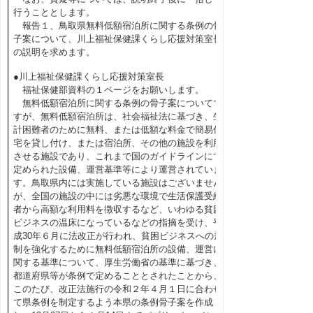
行うこととします。
報告１、鳥取県無料低額宿泊所に関する条例の骨
子案について、川上福祉保健課くらし応援対策室長
の説明を求めます。
●川上福祉保健課くらし応援対策室長
福祉保健部資料の１ページをお願いします。
無料低額宿泊所に関する条例の骨子案についてで
すが、無料低額宿泊所は、社会福祉法に基づき、生
計困難者のために無料、または低額な料金で簡易住
宅を貸し付け、または宿泊所、その他の施設を利用
させる施設であり、これまで国のガイドラインにて
定められた設備、運営基準等により運営されていま
す。鳥取県内には実施している施設はございません
が、全国の施設の中には劣悪な環境で生活保護受給
者から高額な利用料を徴収するなど、いわゆる貧困
ビジネスの温床になっているなどの指摘を受け、平
成30年６月に法改正が行われ、貧困ビジネスへの規
制を強化するために無料低額宿泊所の設備、運営に
関する基準について、厚生労働省の基準に基づき、
都道府県等が条例で定めることとされたことから、
このたび、改正法施行の令和２年４月１日に合わせ
て県条例を制定するよう本県の条例骨子案を作成