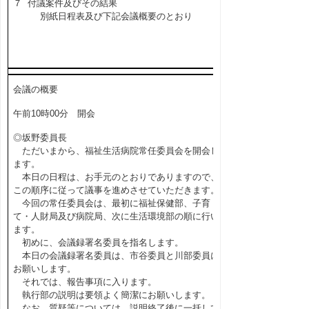
７ 付議案件及びその結果
別紙日程表及び下記会議概要のとおり
会議の概要
午前10時00分 開会
◎坂野委員長
ただいまから、福祉生活病院常任委員会を開会し
ます。
本日の日程は、お手元のとおりでありますので、
この順序に従って議事を進めさせていただきます。
今回の常任委員会は、最初に福祉保健部、子育
て・人財局及び病院局、次に生活環境部の順に行い
ます。
初めに、会議録署名委員を指名します。
本日の会議録署名委員は、市谷委員と川部委員に
お願いします。
それでは、報告事項に入ります。
執行部の説明は要領よく簡潔にお願いします。
なお、質疑等については、説明終了後に一括して