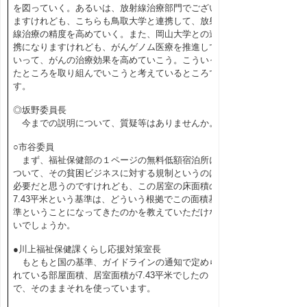
を図っていく。あるいは、放射線治療部門でござい
ますけれども、こちらも鳥取大学と連携して、放射
線治療の精度を高めていく。また、岡山大学との連
携になりますけれども、がんゲノム医療を推進して
いって、がんの治療効果を高めていこう。こういっ
たところを取り組んでいこうと考えているところで
す。
◎坂野委員長
今までの説明について、質疑等はありませんか。
○市谷委員
まず、福祉保健部の１ページの無料低額宿泊所に
ついて、その貧困ビジネスに対する規制というのは
必要だと思うのですけれども、この居室の床面積の
7.43平米という基準は、どういう根拠でこの面積基
準ということになってきたのかを教えていただけな
いでしょうか。
●川上福祉保健課くらし応援対策室長
もともと国の基準、ガイドラインの通知で定めら
れている部屋面積、居室面積が7.43平米でしたの
で、そのままそれを使っています。