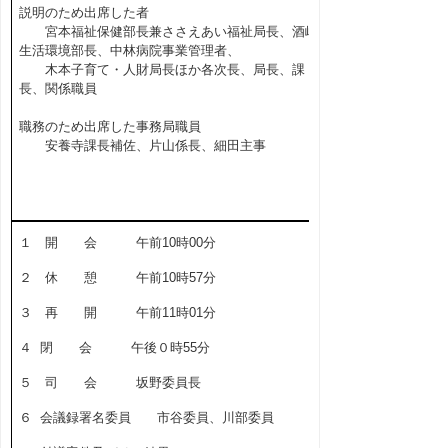
説明のため出席した者
宮本福祉保健部長兼ささえあい福祉局長、酒嶋
生活環境部長、中林病院事業管理者、
木本子育て・人財局長ほか各次長、局長、課
長、関係職員
職務のため出席した事務局職員
安養寺課長補佐、片山係長、細田主事
１ 開 会 午前10時00分
２ 休 憩 午前10時57分
３ 再 開 午前11時01分
４ 閉 会 午後０時55分
５ 司 会 坂野委員長
６ 会議録署名委員 市谷委員、川部委員