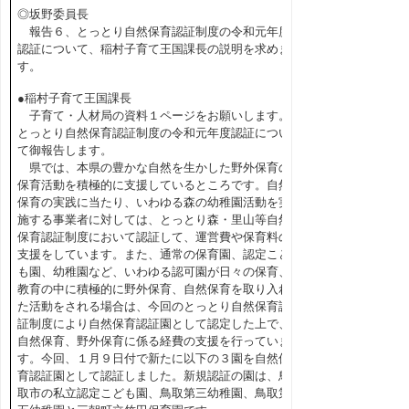
◎坂野委員長
報告６、とっとり自然保育認証制度の令和元年度
認証について、稲村子育て王国課長の説明を求めま
す。
●稲村子育て王国課長
子育て・人材局の資料１ページをお願いします。
とっとり自然保育認証制度の令和元年度認証につい
て御報告します。
県では、本県の豊かな自然を生かした野外保育の
保育活動を積極的に支援しているところです。自然
保育の実践に当たり、いわゆる森の幼稚園活動を実
施する事業者に対しては、とっとり森・里山等自然
保育認証制度において認証して、運営費や保育料の
支援をしています。また、通常の保育園、認定こど
も園、幼稚園など、いわゆる認可園が日々の保育、
教育の中に積極的に野外保育、自然保育を取り入れ
た活動をされる場合は、今回のとっとり自然保育認
証制度により自然保育認証園として認定した上で、
自然保育、野外保育に係る経費の支援を行っていま
す。今回、１月９日付で新たに以下の３園を自然保
育認証園として認証しました。新規認証の園は、鳥
取市の私立認定こども園、鳥取第三幼稚園、鳥取第