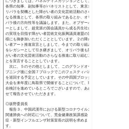
につきましては、パネルディスカッションとして、
各県の知事、副知事等がパネリストとして、東京オ
リパラを契機とした障がい者の文化芸術活動のさら
なる推進として、各県の取り組みであるとか、オリ
パラ後の方向性等を議論します。また、オブザーバ
ーとしまして、超党派の国会議員から成る共生社会
の実現を目指す障がい者芸術文化振興議員連盟の皆
様にも御参加いただくこととしています。２の障が
い者アート推進宣言としまして、今までの取り組み
をレガシーとして引き継ぎまして、オリパラ後も障
がい者の文化芸術活動のさらなる推進に取り組むこ
とを宣言することとしています。
次に、５のその他としまして、このグランドオー
プニング後に全国７ブロックでこのフェスティバル
を巡回する予定としています。その中四国ブロック
大会を来年度に鳥取県で開催することについて、現
在検討を進めているところでございますので、あわ
せて報告させていただきます。
◎坂野委員長
報告３、中国武漢市における新型コロナウイルス
関連肺炎への対応について、荒金健康政策課感染
症・新型インフルエンザ対策室長の説明を求めま
す。