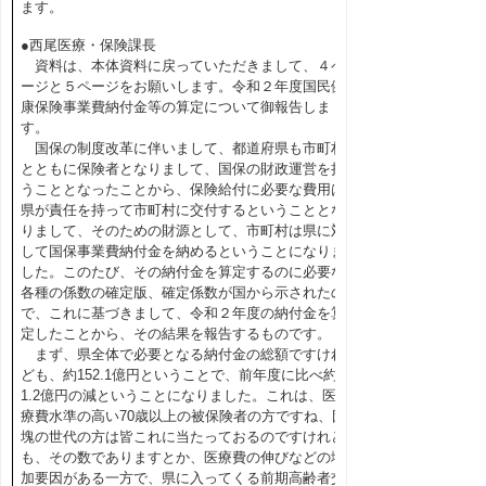
ます。
●西尾医療・保険課長
資料は、本体資料に戻っていただきまして、４ペ
ージと５ページをお願いします。令和２年度国民健
康保険事業費納付金等の算定について御報告しま
す。
国保の制度改革に伴いまして、都道府県も市町村
とともに保険者となりまして、国保の財政運営を担
うこととなったことから、保険給付に必要な費用は
県が責任を持って市町村に交付するということとな
りまして、そのための財源として、市町村は県に対
して国保事業費納付金を納めるということになりま
した。このたび、その納付金を算定するのに必要な
各種の係数の確定版、確定係数が国から示されたの
で、これに基づきまして、令和２年度の納付金を算
定したことから、その結果を報告するものです。
まず、県全体で必要となる納付金の総額ですけれ
ども、約152.1億円ということで、前年度に比べ約
1.2億円の減ということになりました。これは、医
療費水準の高い70歳以上の被保険者の方ですね、団
塊の世代の方は皆これに当たっておるのですけれど
も、その数でありますとか、医療費の伸びなどの増
加要因がある一方で、県に入ってくる前期高齢者交