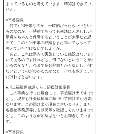
まっているものと考えています。確認はできていま
せん。
○市谷委員
何で7.43平米なのか、一時的だったらいいという
ものなのか、一時的であっても生活にふさわしい住
環境をちゃんと保障するということが大事だと思う
ので、この7.43平米の根拠をまた聞いてもらって、
教えていただけないでしょうか。
あと、これは県内で実施している施設はないと書
いてあるのですけれども、何でないということがわ
かるのかなと。今まで多分登録とかもないし、何で
ないというのがわかるのかなと、それも教えていた
だければと思います。
●川上福祉保健課くらし応援対策室長
この事業を行った場合には、事後届け出ですけれ
ども、現在も社会福祉法に基づいて届け出が必要に
なります。この届け出が現在ございません。また、
各福祉事務所等にも状況等を確認しておりますけれ
ども、このような宿泊所はないとお聞きしていま
す。
○市谷委員