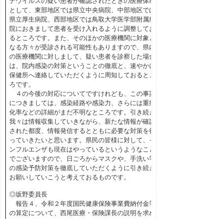
ナウイルスの疑い患者が確認されたときの医療体制
として、東部地区では県立中央病院、中部地区では
県立厚生病院、西部地区では鳥取大学医学部附属病
院におきまして患者を受け入れるように調整してお
るところです。また、そのほかの医療機関に対象と
なる方々が受診される可能性もありますので、県内
の医療機関に対しまして、疑い患者を診察した場合
は、院内感染の対策ということの徹底と、速やかに
保健所へ連絡していただくように周知しておるとこ
ろです。
４の今後の対応についてですけれども、この事案
につきましては、感染経路や感染力、さらには重症
化率などの詳細がまだ不明なところです。引き続き
我々は情報収集していきながら、新たな情報が確認
された都度、情報発信するとともに必要な対策を行
っていきたいと思います。県民の皆様に対して、イ
ンフルエンザも現在はやっているというようなこと
でございますので、日ごろからマスクや、手洗い等
の感染予防対策を徹底していただくように引き続き
お願いしていこうと考えておるものです。
◎坂野委員長
報告４、令和２年度国民健康保険事業費納付金等
の算定について、西尾医療・保険課長の説明を求め