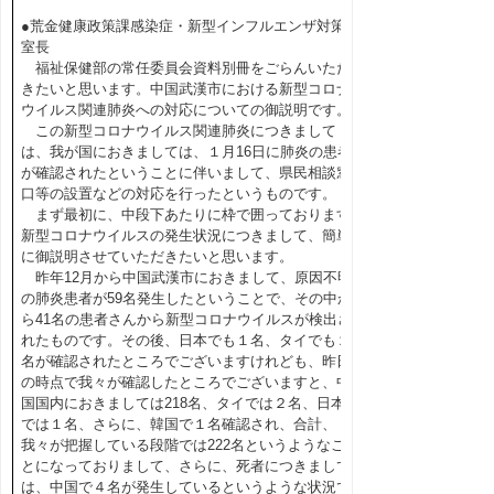
●荒金健康政策課感染症・新型インフルエンザ対策
室長
福祉保健部の常任委員会資料別冊をごらんいただ
きたいと思います。中国武漢市における新型コロナ
ウイルス関連肺炎への対応についての御説明です。
この新型コロナウイルス関連肺炎につきまして
は、我が国におきましては、１月16日に肺炎の患者
が確認されたということに伴いまして、県民相談窓
口等の設置などの対応を行ったというものです。
まず最初に、中段下あたりに枠で囲っております
新型コロナウイルスの発生状況につきまして、簡単
に御説明させていただきたいと思います。
昨年12月から中国武漢市におきまして、原因不明
の肺炎患者が59名発生したということで、その中か
ら41名の患者さんから新型コロナウイルスが検出さ
れたものです。その後、日本でも１名、タイでも２
名が確認されたところでございますけれども、昨日
の時点で我々が確認したところでございますと、中
国国内におきましては218名、タイでは２名、日本
では１名、さらに、韓国で１名確認され、合計、
我々が把握している段階では222名というようなこ
とになっておりまして、さらに、死者につきまして
は、中国で４名が発生しているというような状況で