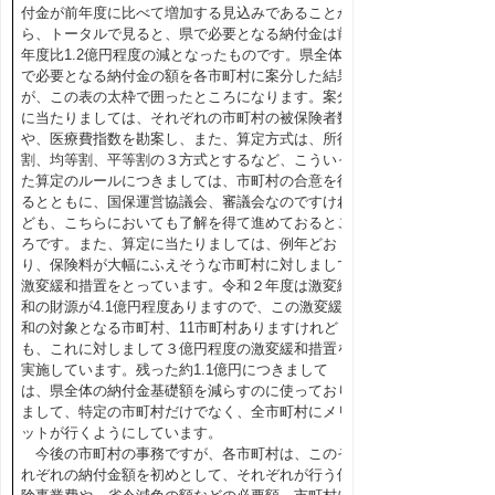
付金が前年度に比べて増加する見込みであることか
ら、トータルで見ると、県で必要となる納付金は前
年度比1.2億円程度の減となったものです。県全体
で必要となる納付金の額を各市町村に案分した結果
が、この表の太枠で囲ったところになります。案分
に当たりましては、それぞれの市町村の被保険者数
や、医療費指数を勘案し、また、算定方式は、所得
割、均等割、平等割の３方式とするなど、こういっ
た算定のルールにつきましては、市町村の合意を得
るとともに、国保運営協議会、審議会なのですけれ
ども、こちらにおいても了解を得て進めておるとこ
ろです。また、算定に当たりましては、例年どお
り、保険料が大幅にふえそうな市町村に対しまして
激変緩和措置をとっています。令和２年度は激変緩
和の財源が4.1億円程度ありますので、この激変緩
和の対象となる市町村、11市町村ありますけれど
も、これに対しまして３億円程度の激変緩和措置を
実施しています。残った約1.1億円につきまして
は、県全体の納付金基礎額を減らすのに使っており
まして、特定の市町村だけでなく、全市町村にメリ
ットが行くようにしています。
今後の市町村の事務ですが、各市町村は、このそ
れぞれの納付金額を初めとして、それぞれが行う保