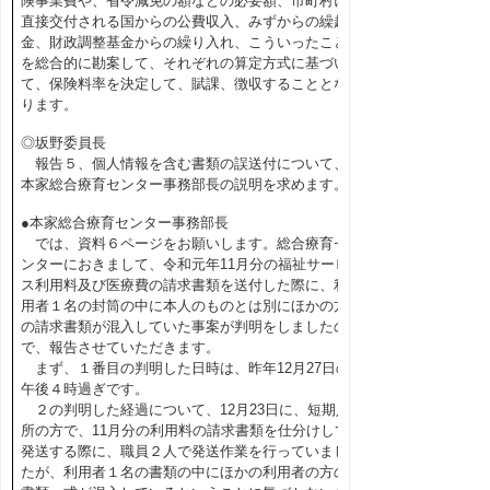
険事業費や、省令減免の額などの必要額、市町村に
直接交付される国からの公費収入、みずからの繰越
金、財政調整基金からの繰り入れ、こういったこと
を総合的に勘案して、それぞれの算定方式に基づい
て、保険料率を決定して、賦課、徴収することとな
ります。
◎坂野委員長
報告５、個人情報を含む書類の誤送付について、
本家総合療育センター事務部長の説明を求めます。
●本家総合療育センター事務部長
では、資料６ページをお願いします。総合療育セ
ンターにおきまして、令和元年11月分の福祉サービ
ス利用料及び医療費の請求書類を送付した際に、利
用者１名の封筒の中に本人のものとは別にほかの方
の請求書類が混入していた事案が判明をしましたの
で、報告させていただきます。
まず、１番目の判明した日時は、昨年12月27日の
午後４時過ぎです。
２の判明した経過について、12月23日に、短期入
所の方で、11月分の利用料の請求書類を仕分けして
発送する際に、職員２人で発送作業を行っていまし
たが、利用者１名の書類の中にほかの利用者の方の