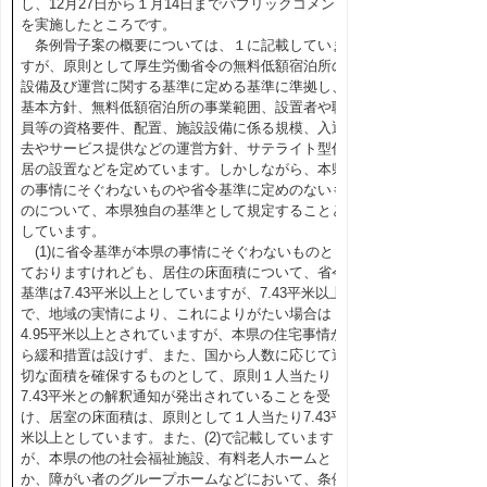
し、12月27日から１月14日までパブリックコメント
を実施したところです。
条例骨子案の概要については、１に記載していま
すが、原則として厚生労働省令の無料低額宿泊所の
設備及び運営に関する基準に定める基準に準拠し、
基本方針、無料低額宿泊所の事業範囲、設置者や職
員等の資格要件、配置、施設設備に係る規模、入退
去やサービス提供などの運営方針、サテライト型住
居の設置などを定めています。しかしながら、本県
の事情にそぐわないものや省令基準に定めのないも
のについて、本県独自の基準として規定することと
しています。
(1)に省令基準が本県の事情にそぐわないものとし
ておりますけれども、居住の床面積について、省令
基準は7.43平米以上としていますが、7.43平米以上
で、地域の実情により、これによりがたい場合は
4.95平米以上とされていますが、本県の住宅事情か
ら緩和措置は設けず、また、国から人数に応じて適
切な面積を確保するものとして、原則１人当たり
7.43平米との解釈通知が発出されていることを受
け、居室の床面積は、原則として１人当たり7.43平
米以上としています。また、(2)で記載しています
が、本県の他の社会福祉施設、有料老人ホームと
か、障がい者のグループホームなどにおいて、条例