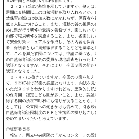
五幼稚園と三朝町立竹田保育園です。
２（２）に認定基準を示していますが、例えば１
週間に６時間以上の自然活動を取り入れるとか、自
然保育の際には参加人数にかかわらず、保育者を最
低２人以上つけること、また、活動の質の担保のた
めに県が行う研修の受講を義務づけ、園においても
内部で職員研修を実施すること、また、各園におい
て安全対策マニュアルを作成し、その内容を保育
者、保護者ともに周知徹底することなどを基準とし
て、これを満たす園については、申請に基づき、県
の自然保育認証部会の委員が現地調査を行った上で
認証となりますが、それにより、今回３園の新たな
認証となりました。
２（４）に掲げていますが、今回の３園を加え
て、５市町村で25園の認証となります。内訳を見て
いただきますとわかりますけれども、圧倒的に私立
の保育園、認定こども園が多いこと、また、認証取
得する園の所在市町村にも偏りがあることから、県
としては、公立園への働きかけも含めて、引き続き
自然保育認証園制度のＰＲと実施園の掘り起こしに
努めてまいりたいと考えています。
◎坂野委員長
報告７、県立中央病院の「がんセンター」の設置