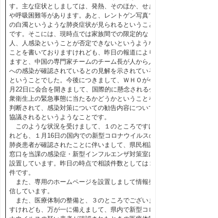
す。主な症状としましては、発熱、そのほか、せき
や呼吸困難等があります。あと、レントゲン写真で
の白濁というような肺炎症状が見られるということ
です。そこには、現時点では家族間での限定的な
人、人感染ということが否定できないというような
ことを書いておりますけれども、昨日の報道により
ますと、中国の専門家チームのチーム長が人から人
への感染が確認されているとの見解を示されている
ということでした。今後につきまして、ＷＨＯが今
月22日に会合を開きまして、国際的に懸念される公
衆衛生上の緊急事態に当たるかどうかということを
判断されて、感染対策についての勧告内容について
協議されるというようなことです。
このような状況を受けまして、１のところですけ
れども、１月16日の国内での新型コロナウイルスの
肺炎患者が確認されたことに伴いまして、県民相談
窓口を当課の感染症・新型インフルエンザ対策室に
設置しています。昨日の時点で相談件数としては２
件です。
また、専用のホームページを設置しまして情報発
信しています。
また、医療体制の整備と、３のところでございま
すけれども、万が一に備えまして、県内で新型コロ