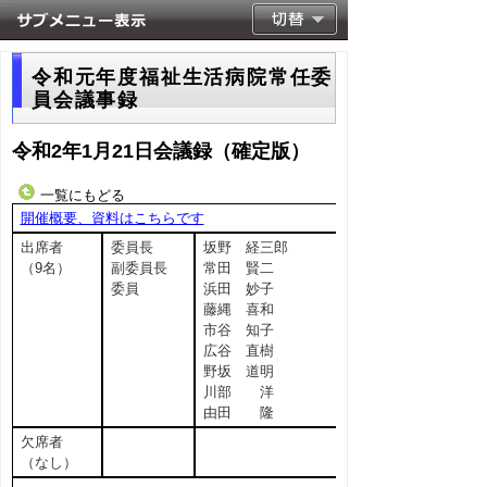
令和元年度福祉生活病院常任委
員会議事録
令和2年1月21日会議録（確定版）
一覧にもどる
開催概要、資料はこちらです
出席者
委員長
坂野 経三郎
（9名）
副委員長
常田 賢二
委員
浜田 妙子
藤縄 喜和
市谷 知子
広谷 直樹
野坂 道明
川部 洋
由田 隆
欠席者
（なし）