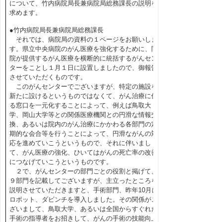
について、竹内病院局長兼病院局総務課長の説明を
求めます。
●竹内病院局長兼病院局総務課長
それでは、病院局の資料の１ページをお願いしま
す。県立中央病院のがん医療を強化するために、同
院が提供するがん医療を横断的に統括するがんセン
ターをことし１月１日に設置しましたので、御報告
させていただくものです。
このがんセンターでございますが、特定の施設を
新たに設けるというものではなくて、がん治療に係
る窓口を一元化することによって、例えば鳥取大
学、岡山大学等との関係医療機関との円滑な情報交
換、あるいは院内のがん治療にかかわる各部門の定
期的な会合等を行うことによって、円滑ながんの対
応を進めていこうというもので、それに伴いまし
て、がん医療の強化、ひいてはがんの死亡率の改善
につなげていこうというものです。
２で、がんセンターの部門ごとの役割と掲げて、
９部門を記載してございますが、主立ったところを
説明させていただきますと、手術部門、昨年10月に
ロボット、ダビンチを導入しました。その関係がご
ざいまして、鳥取大学、あるいは全国からすぐれた
手術の指導者をお招きして、がんの手術の技能向上