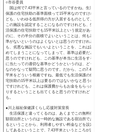
○市谷委員
国は何で7.43平米と言っているのですかね。生活
保護の住宅扶助の基準面積って15平米なのですけれ
ども、いわゆる低所得の方が入居するものとして、
この施設を認定することになるのですけれども、生
活保護の住宅扶助でも15平米以上という規定がある
のに、その半分の面積でよいということは、何も基
準がないというのはよくないとは思うのですけれど
も、劣悪な施設でもいいよということを、これは認
めてしまうことになってしまって、基準は必要だと
思うのですけれども、この基準が本当に生活をする
に当たっての適切な基準かどうかというのは、どう
なのかなって疑問に思うのです。だから、この7.43
平米をどういう根拠ですね。最低でも生活保護の住
宅扶助の15平米以上は要るのではないかなと思うの
ですけれども、これは保護費からもお金をもらった
りするということも出てくると思うのですけれど
も。
●川上福祉保健課くらし応援対策室長
生活保護と違ってくるのは、あくまでこの無料低
額宿泊所というのは一時的な施設である宿泊所であ
るということから、利用者しやすい料金などを設定
してあるということで、7.43平米というところが決