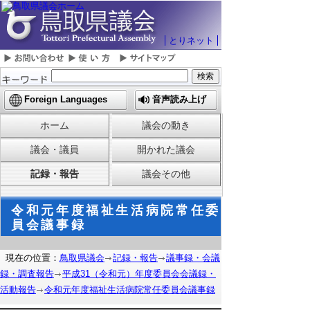
とりネット
Foreign Languages
音声読み上げ
ホーム
議会の動き
議会・議員
開かれた議会
記録・報告
議会その他
令和元年度福祉生活病院常任委
員会議事録
現在の位置：
鳥取県議会
記録・報告
議事録・会議
録・調査報告
平成31（令和元）年度委員会会議録・
活動報告
令和元年度福祉生活病院常任委員会議事録