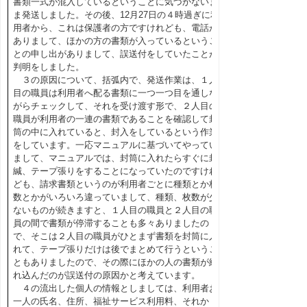
書類一式が混入しているということに気づかないま
ま発送しました。その後、12月27日の４時過ぎに利
用者から、これは保護者の方ですけれども、電話が
ありまして、ほかの方の書類が入っているというこ
との申し出がありまして、誤送付をしていたことが
判明をしました。
３の原因について、括弧内で、発送作業は、１人
目の職員は利用者へ配る書類に一つ一つ目を通しな
がらチェックして、それを受け渡す形で、２人目の
職員が利用者の一連の書類であることを確認して封
筒の中に入れていると、封入をしているという作業
をしています。一応マニュアルに基づいてやってい
まして、マニュアルでは、封筒に入れたらすぐに封
緘、テープ張りをすることになっていたのですけれ
ども、請求書類というのが利用者ごとに種類とか枚
数とかがいろいろ違っていまして、種類、枚数が少
ないものが続きますと、１人目の職員と２人目の職
員の間で書類が停滞することも多々ありましたの
で、そこは２人目の職員がひとまず書類を封筒に入
れて、テープ張りだけは後でまとめて行うというこ
ともありましたので、その際にほかの人の書類が紛
れ込んだのが誤送付の原因かと考えています。
４の流出した個人の情報としましては、利用者お
一人の氏名、住所、福祉サービス利用料、それか