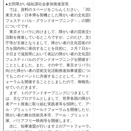
●太田障がい福祉課社会参加推進室長
では、資料の３ページをごらんください。「2020
東京大会・日本博を契機とした障がい者の文化芸術
フェスティバル－グランドオープニング－」の開催
についてです。
東京オリパラに向けまして、障がい者の芸術文化
活動を推進しているところですが、このたび、文化
庁等が主催となりまして、障がい者の文化芸術の魅
力を国内外に発信することを目的に、２月７日から
９日まで滋賀県において表記の障がい者の文化芸術
フェスティバルのグランドオープニングを開催する
こととしました。また、その中で、東京オリパラに
向けた障がい者の芸術文化活動推進知事連盟につい
てもこのイベントに共催することとして、アートフ
ォーラムを開催することとしましたので、御報告さ
せていただきます。
まず、１のグランドオープニングにつきまして
は、主なプログラムとしまして、世界各国の障がい
者アート推進に取り組む実践者等を招聘して、アー
ル・ブリュットワールドフォーラムを開催したり、
障がい者の舞台技術見本市、アール・ブリュット
展、バリアフリー映画等を開催します。
次に、知事連盟が行います２のアートフォーラム