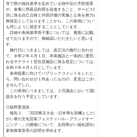
等で県の独自基準を定めている熱中症の予防措置
や、食事に県産品利用を促進すること、サービス提
供に係る自己点検と外部評価の実施と公表を努力義
務規定としておりますことから、この条例について
も同じように規定することとしています。
詳細や条例基準骨子案については、裏面に記載さ
せておりますので、御確認いただきたいと思いま
す。
施行日につきましては、改正法の施行に合わせ
て、令和２年４月１日、本体施設と一体的に運営さ
れるサテライト型住居施設に係る規定については、
令和４年４月１日としています。
条例提案に向けてパブリックコメントをしたとこ
ろ、問い合わせが１件あったものの、意見はござい
ませんでした。
この条例につきましては、２月議会において議案
提出を行う予定としています。
◎坂野委員長
報告２、「2020東京大会・日本博を契機とした障
がい者の文化芸術フェスティバル－グランドオープ
ニング－」の開催について、太田障がい福祉課社会
参加推進室長の説明を求めます。