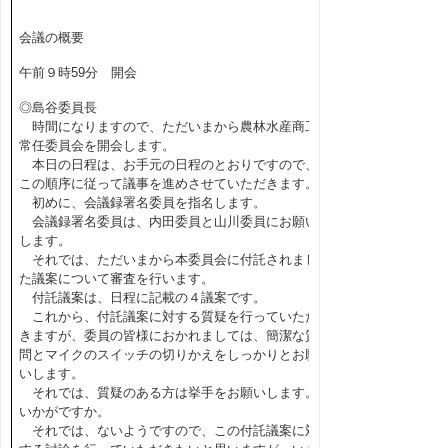
会議の概要
午前９時59分 開会
◎島谷委員長
時間になりますので、ただいまから農林水産商工
常任委員会を開会します。
本日の日程は、お手元の日程のとおりですので、
この順序に従って議事を進めさせていただきます。
初めに、会議録署名委員を指名します。
会議録署名委員は、内田委員と山川委員にお願い
します。
それでは、ただいまから本委員会に付託されまし
た議案について審査を行います。
付託議案は、日程に記載の４議案です。
これから、付託議案に対する質疑を行っていただ
きますが、委員の皆様におかれましては、簡潔な質
問とマイクのスイッチの切りかえをしっかりとお願
いします。
それでは、質疑のある方は挙手をお願いします。
いかがですか。
それでは、ないようですので、この付託議案に対