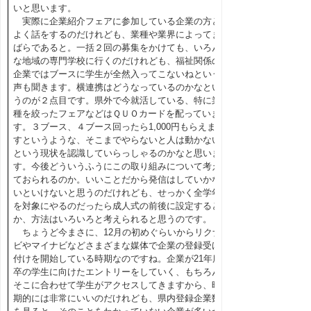
いと思います。
実際に企業紹介フェアに参加している企業の方と
よく話をするのだけれども、業種や業界によってま
ばらであると。一括２回の募集をかけても、いろん
な地域の専門学校に行くのだけれども、福祉関係の
企業ではブースに学生が全然入ってこないねという
声も聞きます。横連携はどうなっているのかなとい
うのが２点目です。県外で今就活している、特に業
種を絞ったフェアなどはＱＵＯカードを配っていま
す。３ブース、４ブース回ったら1,000円もらえま
すというような、そこまでやらないと人は動かない
という現状を認識していらっしゃるのかなと思いま
す。今後どういうふうにこの取り組みについて考え
ておられるのか。いいことだから発信はしていかな
いといけないと思うのだけれども、せっかく全学年
を対象にやるのだったら成人式の前後に設定すると
か、方法はいろいろと考えられると思うのです。
ちょうど今まさに、12月の初めぐらいからリクナ
ビやマイナビなどさまざまな媒体で企業の登録受け
付けを開始している時期なのですね。企業が21年度
卒の学生に向けたエントリーをしていく、もちろん
そこに合わせて学生がアクセスしてきますから、時
期的には非常にいいのだけれども、県内登録企業数