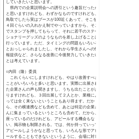
していきたいと思います。
県内での企業説明会への誘引という趣旨だったか
と思いますけれども、わずかなものですけれども、
鳥取でしたら実はブースが100近くあって、そこを
４回ぐらいの入れかえ制でやっていますから、そこ
でスタンプを押してもらって、それに若干のステー
ショナリーグッズのようなものを差し上げることは
行っています。ただ、タイミングの問題もいろいろ
とおっしゃられましたし、それから学生さんへの情
報提供など、さらなる改善に今後努力していきたい
とは考えています。
○内田（隆）委員
これくらいにしますけれども、やはり改善すべき
ことがいろいろと多いと思います。実際に出展され
た企業さんの声も聞きますし、うちも出たことがあ
りますけれども、３回出展して２人とか、業種によ
っては全く来ないということもあり得ます。だか
ら、その横連携なども含めて、あとは特定の企業さ
んに集まっているというところも含めて。だから、
座っているのだけれども、アピールする機会もな
い、掲示物も制限される。では、何か持っていって
アピールしようかなと思っても、いろんな形でアピ
ールすることもできないというように、会場に対し