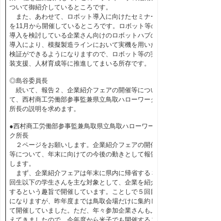
ついて御紹介しているところです。
また、あわせて、ロボット導入に向けたセミナー
を11月から開催しているところです。ロボット等の
導入を検討している企業さん向けのロボットハブの
導入により、模擬製造ラインにおいて実機を用いた
検証ができるようになりますので、ロボット等の実
装支援、人材育成等に推進してまいる所存です。
◎島谷委員長
続いて、報告２、企業紹介フェアの開催等につい
て、西村商工労働部参事監兼県立鳥取ハローワーク
所長の説明を求めます。
●西村商工労働部参事監兼鳥取県立鳥取ハローワー
ク所長
２ページをお願いします。企業紹介フェアの開催
等について、年末に向けての今後の動きとして報告
します。
まず、企業紹介フェアは年末に県内に帰省する３
回生以下の学生さんを主な対象として、企業を紹介
するという趣旨で開催しています。ことしで５回目
になりますが、昨年度までは鳥取会場だけに集約し
て開催していました。ただ、年々参加企業さんもふ
えてきましたので、今年度から米子でも開催するこ