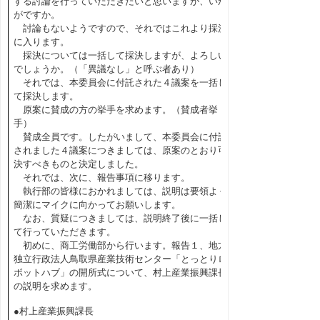
する討論を行っていただきたいと思いますが、いか
がですか。
討論もないようですので、それではこれより採決
に入ります。
採決については一括して採決しますが、よろしい
でしょうか。（「異議なし」と呼ぶ者あり）
それでは、本委員会に付託された４議案を一括し
て採決します。
原案に賛成の方の挙手を求めます。（賛成者挙
手）
賛成全員です。したがいまして、本委員会に付託
されました４議案につきましては、原案のとおり可
決すべきものと決定しました。
それでは、次に、報告事項に移ります。
執行部の皆様におかれましては、説明は要領よく
簡潔にマイクに向かってお願いします。
なお、質疑につきましては、説明終了後に一括し
て行っていただきます。
初めに、商工労働部から行います。報告１、地方
独立行政法人鳥取県産業技術センター「とっとりロ
ボットハブ」の開所式について、村上産業振興課長
の説明を求めます。
●村上産業振興課長