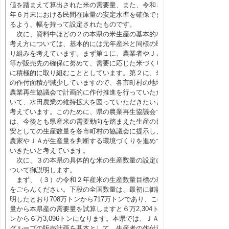
値を踏まえて算出された米の需要量、また、令和３
年６月末における民間在庫量の安定水準を確保でき
るよう、幅を持って設定されたものです。
次に、資料中ほどの２の本県の米生産の基本的な
考え方については、基本的には元年産米と同様の取
り組みを考えています。まず第１に、農業者やＪＡ
等が販売先の確保に努めて、需要に応じた米づくり
に積極的に取り組むこととしています。第２に、米
の作付面積が減少していますので、各市町村の地域
農業再生協議会で計画的に作付推進を行っていただ
いて、水田農業の維持拡大を図っていただきたいと
考えています。このために、県の農業再生協議会で
は、今後とも県産米の需要動向を踏まえた生産の目
安としての生産数量を各市町村の協議会に提示し、
農家やＪＡが生産量を判断する環境づくりを進めて
いきたいと考えています。
次に、３の本県の具体的な米の生産数量の設定に
ついて御説明します。
まず、（３）の令和２年産米の生産数量目標の表
をごらんください。下段の全国数量は、最初に御説
明したとおり708万トンから717万トンであり、この
量から本県産の需要量を試算しますと６万2,304ト
ンから６万3,096トンになります。本県では、ＪＡ
グループの販売計画を基本として、生産者の作付意