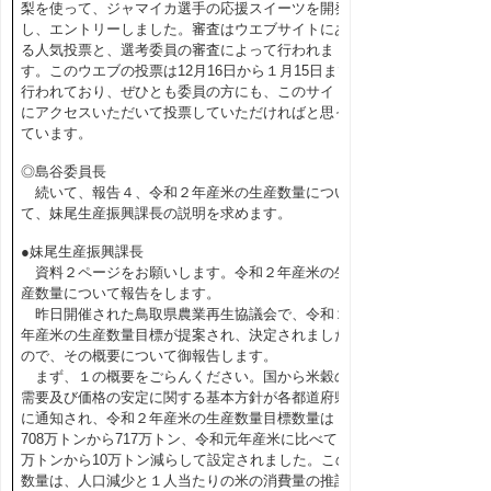
梨を使って、ジャマイカ選手の応援スイーツを開発
し、エントリーしました。審査はウエブサイトにあ
る人気投票と、選考委員の審査によって行われま
す。このウエブの投票は12月16日から１月15日まで
行われており、ぜひとも委員の方にも、このサイト
にアクセスいただいて投票していただければと思っ
ています。
◎島谷委員長
続いて、報告４、令和２年産米の生産数量につい
て、妹尾生産振興課長の説明を求めます。
●妹尾生産振興課長
資料２ページをお願いします。令和２年産米の生
産数量について報告をします。
昨日開催された鳥取県農業再生協議会で、令和２
年産米の生産数量目標が提案され、決定されました
ので、その概要について御報告します。
まず、１の概要をごらんください。国から米穀の
需要及び価格の安定に関する基本方針が各都道府県
に通知され、令和２年産米の生産数量目標数量は
708万トンから717万トン、令和元年産米に比べて９
万トンから10万トン減らして設定されました。この
数量は、人口減少と１人当たりの米の消費量の推計