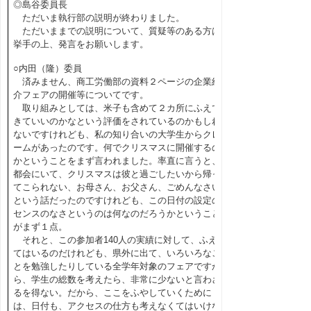
◎島谷委員長
ただいま執行部の説明が終わりました。
ただいままでの説明について、質疑等のある方は
挙手の上、発言をお願いします。
○内田（隆）委員
済みません、商工労働部の資料２ページの企業紹
介フェアの開催等についてです。
取り組みとしては、米子も含めて２カ所にふえて
きていいのかなという評価をされているのかもしれ
ないですけれども、私の知り合いの大学生からクレ
ームがあったのです。何でクリスマスに開催するの
かということをまず言われました。率直に言うと、
都会にいて、クリスマスは彼と過ごしたいから帰っ
てこられない、お母さん、お父さん、ごめんなさい
という話だったのですけれども、この日付の設定の
センスのなさというのは何なのだろうかということ
がまず１点。
それと、この参加者140人の実績に対して、ふえ
てはいるのだけれども、県外に出て、いろいろなこ
とを勉強したりしている全学年対象のフェアですか
ら、学生の総数を考えたら、非常に少ないと言わざ
るを得ない。だから、ここをふやしていくために
は、日付も、アクセスの仕方も考えなくてはいけな