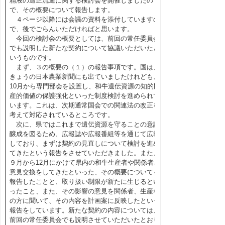
精液の適正流通に関する検討会を開催しましたの
で、その概要について報告します。
４ページ以降には会議の資料を添付していますの
で、後でごらんいただければと思います。
今回の検討会の概要としては、前回の常任委員会
でも説明した新たな契約について協議いただいたと
いうものです。
まず、３の概要の（１）の報告事項です。国は、
きょうの日本農業新聞にも出ていましたけれども、
10月から専門部会を設置し、和牛遺伝資源の知的財
産的価値の保護強化といった制度検討を進められて
います。これは、次期通常国会での関連法の改正を
考えて対応されているところです。
次に、県ではこれまで遺伝資源を守ることの意識
醸成を図るため、広報誌や広報番組等を通じて広報
しており、まずは契約の見直しについて検討を進め
てきたという報告をさせていただきました。また、
９月から12月にかけて県内の和牛生産者や関係者と
意見交換をしてきたといった、その概要についても
報告したことと、取り扱い制限が新たに生じるとい
ったこと、また、その影響の意見を関係者、生産者
の方に聞いて、その内容を計画案に反映したという
報告をしています。新たな契約の内容については、
前回の常任委員会でも説明させていただいたとおり