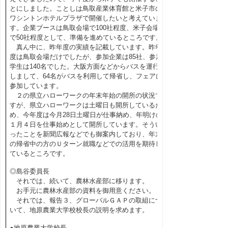
とにしました。ことしは鳥取産業体育館と米子市の
ワシントンホテルプラザで開催したいと考えていま
す。企業ブースは鳥取会場で100社程度、米子会場
で50社程度として、準備を進めているところです。
真ん中に、昨年度の実績を記載しています。昨年
度は鳥取会場だけでしたが、参加企業は85社、参加
学生は140名でした。大阪方面などからバスを運行
しまして、64名がバスを利用して帰省し、フェアに
参加しています。
２の県立ハローワークの年末年始の開所の状況で
すが、県立ハローワークは土曜日も開所しているた
め、今年度は今月28日土曜日が仕事納め、年明けの
１月４日を仕事始めとして開所しています。そうい
ったことを新聞広報などでも御案内しており、年末
の帰省中の方のＵターン就職などでの活用を期待し
ているところです。
◎島谷委員長
それでは、続いて、農林水産部に移ります。
お手元に農林水産部の資料を御用意ください。
それでは、報告３、グローバルＧＡＰの取組につ
いて、地原農業大学校校長の説明を求めます。
●地原農業大学校長