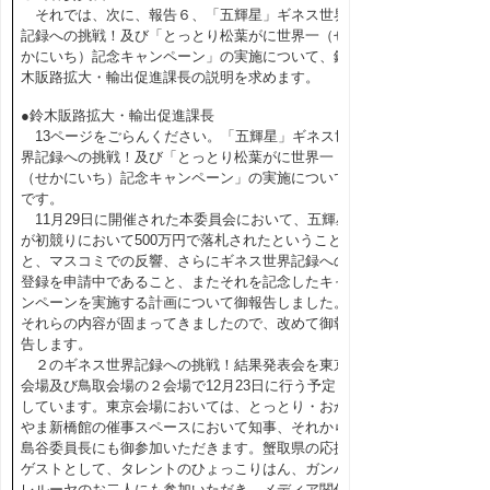
それでは、次に、報告６、「五輝星」ギネス世界
記録への挑戦！及び「とっとり松葉がに世界一（せ
かにいち）記念キャンペーン」の実施について、鈴
木販路拡大・輸出促進課長の説明を求めます。
●鈴木販路拡大・輸出促進課長
13ページをごらんください。「五輝星」ギネス世
界記録への挑戦！及び「とっとり松葉がに世界一
（せかにいち）記念キャンペーン」の実施について
です。
11月29日に開催された本委員会において、五輝星
が初競りにおいて500万円で落札されたということ
と、マスコミでの反響、さらにギネス世界記録への
登録を申請中であること、またそれを記念したキャ
ンペーンを実施する計画について御報告しました。
それらの内容が固まってきましたので、改めて御報
告します。
２のギネス世界記録への挑戦！結果発表会を東京
会場及び鳥取会場の２会場で12月23日に行う予定と
しています。東京会場においては、とっとり・おか
やま新橋館の催事スペースにおいて知事、それから
島谷委員長にも御参加いただきます。蟹取県の応援
ゲストとして、タレントのひょっこりはん、ガンバ
レルーヤのお二人にも参加いただき、メディア関係