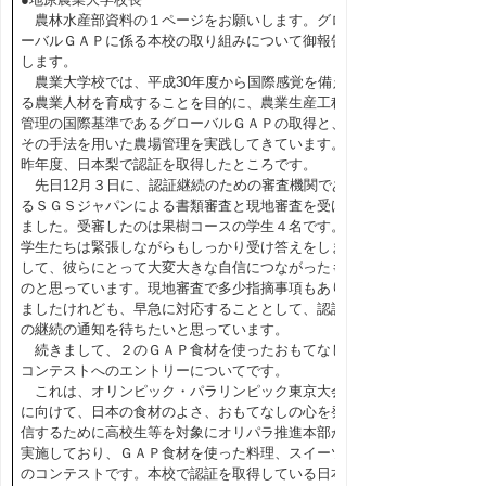
農林水産部資料の１ページをお願いします。グロ
ーバルＧＡＰに係る本校の取り組みについて御報告
します。
農業大学校では、平成30年度から国際感覚を備え
る農業人材を育成することを目的に、農業生産工程
管理の国際基準であるグローバルＧＡＰの取得と、
その手法を用いた農場管理を実践してきています。
昨年度、日本梨で認証を取得したところです。
先日12月３日に、認証継続のための審査機関であ
るＳＧＳジャパンによる書類審査と現地審査を受け
ました。受審したのは果樹コースの学生４名です。
学生たちは緊張しながらもしっかり受け答えをしま
して、彼らにとって大変大きな自信につながったも
のと思っています。現地審査で多少指摘事項もあり
ましたけれども、早急に対応することとして、認証
の継続の通知を待ちたいと思っています。
続きまして、２のＧＡＰ食材を使ったおもてなし
コンテストへのエントリーについてです。
これは、オリンピック・パラリンピック東京大会
に向けて、日本の食材のよさ、おもてなしの心を発
信するために高校生等を対象にオリパラ推進本部が
実施しており、ＧＡＰ食材を使った料理、スイーツ
のコンテストです。本校で認証を取得している日本