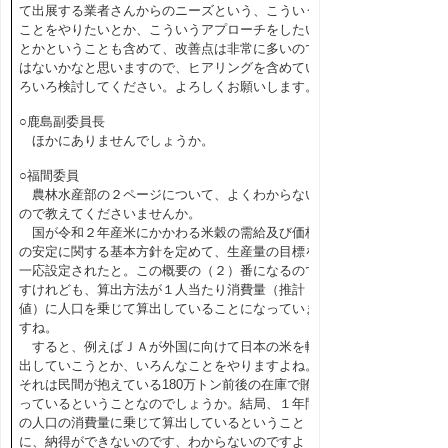
て出展する業者さんからのニーズという、こういう
ことをやりたいとか、こういうアプローチをしたい
とかということも含めて、改善点は非常に多いので
はないかなと思いますので、ヒアリングを含めてい
ろいろ検討してください。よろしくお願いします。
○鹿島副委員長
ほかにありませんでしょうか。
○福間委員
農林水産部の２ページについて、よくわからない
ので教えてくださいませんか。
国が令和２年産米にかかわる米穀の需給及び価格
の安定に関する基本方針を定めて、生産量の目標を
一応設定されたと。この概要の（２）番になるので
すけれども、算出方法が１人当たり消費量（推計
値）に人口を乗じて算出していることになっていま
すね。
すると、例えばＪＡが外国に向けて日本の米を輸
出していこうとか、いろんなことをやりますよね。
それは民間が抱えている180万トン前後の在庫で賄
っているということなのでしょうか。結局、１年間
の人口の消費量に乗じて算出しているということ
に、納得ができないのです、わからないのですよ