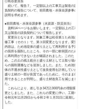
◎島谷委員長
続いて、報告７、一定額以上の工事又は製造の請
負契約の報告について、前田農地・水保全課参事の
説明を求めます。
●前田農地・水保全課参事（水資源・防災担当）
資料14ページをお願いします。一定額以上の工事
又は製造の請負契約について報告します。
変更分となります。対象工事は松谷第１ため池改
修工事（その１）で、第３回変更となります。変更
内容は、ため池堤体の盛り土として再利用する予定
の箇所を掘削したところ、その一部に軟弱質のため
に再利用ができない土が確認されました。このた
め、この土の残土処分と盛り土材として土取り場か
らの掘削運搬などを追加しました。また、ため池堤
体の不透水性盛り土として改良使用を計画していた
盛り土材の一部が良質であったために、そのまま使
用できることが判明し、盛り土材改良工を減じまし
た。
これらにより、差し引き34万2,000円余の増額変
更としました。また、これらの変更に伴い、工期を
令和元年11月29日から令和２年１月31日に延期しま
した。