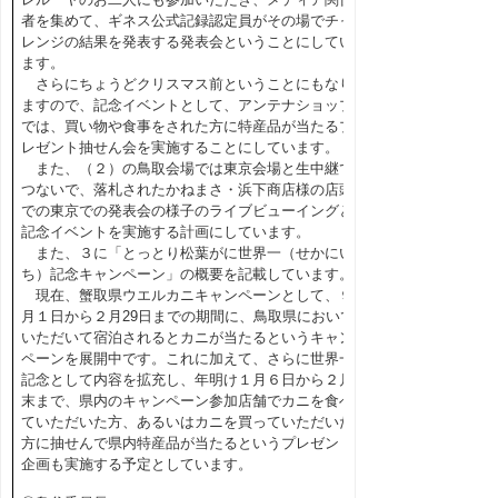
者を集めて、ギネス公式記録認定員がその場でチャ
レンジの結果を発表する発表会ということにしてい
ます。
さらにちょうどクリスマス前ということにもなり
ますので、記念イベントとして、アンテナショップ
では、買い物や食事をされた方に特産品が当たるプ
レゼント抽せん会を実施することにしています。
また、（２）の鳥取会場では東京会場と生中継で
つないで、落札されたかねまさ・浜下商店様の店頭
での東京での発表会の様子のライブビューイングと
記念イベントを実施する計画にしています。
また、３に「とっとり松葉がに世界一（せかにい
ち）記念キャンペーン」の概要を記載しています。
現在、蟹取県ウエルカニキャンペーンとして、９
月１日から２月29日までの期間に、鳥取県においで
いただいて宿泊されるとカニが当たるというキャン
ペーンを展開中です。これに加えて、さらに世界一
記念として内容を拡充し、年明け１月６日から２月
末まで、県内のキャンペーン参加店舗でカニを食べ
ていただいた方、あるいはカニを買っていただいた
方に抽せんで県内特産品が当たるというプレゼント
企画も実施する予定としています。