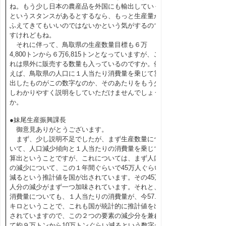
ね。もう少し日本の農産品を外国にも輸出していく
というスタンスがあるとするなら、もっと生産量が
ふえてきてもいいのではないかという気がするので
すけれどもね。
それに伴って、鳥取県の生産数量目標も６万
4,800トンから６万6,815トンとなっていますが、こ
れは県外に販売する数量も入っているのですか。例
えば、鳥取県の人口に１人当たり消費量を乗じて算
出したものがこの数字なのか、そのあたりをもう少
しわかりやすく説明をしていただけませんでしょう
か。
●妹尾生産振興課長
御意見ありがとうございます。
まず、少し説明不足でしたが、まず生産数量につ
いて、人口減少傾向と１人当たりの消費量を乗じて
算出ということですが、これについては、まず人口
の減少について、この１年間ぐらいで45万人ぐらい
減るという推計値を国が出されています。その45万
人分の減少がまず一つ加味されています。それと、
消費量についても、１人当たりの消費量が、今57.6
キロということで、これも国が統計的に推計値を出
されていますので、この２つの要素の減少分を兼ね
て約９万トンから10万トンぐらい減るという数字が