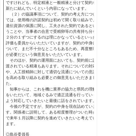
ですけれども、特定精液と一般精液と分けて契約を
新たに結んでいくという内容になっています。
（２）の協議事項について、契約の考え方につい
ては、使用権の許諾契約は初めて聞く取り組みで、
遺伝資源の保護に関し、工夫された契約であるとい
うことや、当事者の合意で受精卵等の共有持ち分を
２分の１ずつにするのは理にかなっているといった
評価も委員からいただいていますが、契約の中身に
ついて、まだ不十分なところもあるため、再度整理
が必要だという御意見をいただいています。
そのほか、契約の運用面においても、契約前に譲
渡されている精液もあります。それについての対応
や、人工授精師に対して適切な流通についての意識
を高める取り組みも必要との御意見もいただきまし
た。
知事からは、これを機に業界の協力と県民の理解
をいただいて、地域ぐるみで適正流通を行っていく
よう対応していきたいと最後に話をされています。
今後の予定ですが、契約の中身を現在詰めていま
す。関係者に説明して、ある程度整理がついた時点
で来年１月以降に契約を進めていきたいと考えてい
ます。
◎島谷委員長