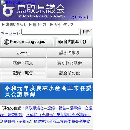
とりネット
Foreign Languages
音声読み上げ
ホーム
議会の動き
議会・議員
開かれた議会
記録・報告
議会その他
令和元年度農林水産商工常任委
員会議事録
現在の位置：
鳥取県議会
記録・報告
議事録・会議
録・調査報告
平成31（令和元）年度委員会会議録・
活動報告
令和元年度農林水産商工常任委員会議事録