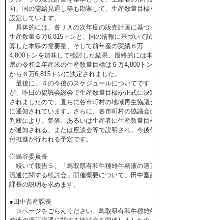
向、国の需給見通し等も勘案して、生産数量目標を
設定しています。
具体的には、各ＪＡの次年度の販売計画に基づく
生産数量６万6,815トンと、国の情報に基づいて試
算した本県の需要量、そして前年産の実績６万
4,800トンを加味して検討した結果、最終的には本
県の令和２年産米の生産数量目標は６万4,800トン
から６万6,815トンに決定されました。
最後に、４の今後のスケジュールについてです
が、昨日の協議会総会で生産数量目標が正式に決定
されましたので、直ちに各市町村の地域再生協議会
に通知されています。さらに、各市町村の協議会の
判断により、集落、あるいは生産者に生産数量目標
が通知される、または座談会等で説明され、今後作
付推進が行われる予定です。
◎島谷委員長
続いて報告５、「鳥取県有和牛種雄牛精液の適正
流通に関する検討会」開催概要について、田中畜産
課長の説明を求めます。
●田中畜産課長
３ページをごらんください。鳥取県有和牛種雄牛