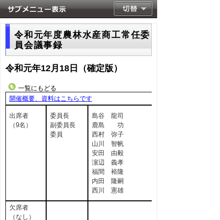
令和元年度農林水産商工常任委
員会議事録
令和元年12月18日（確定版）
一覧にもどる
開催概要、資料はこちらです
出席者
委員長
島谷 龍司
（9名）
副委員長
鹿島 功
委員
西村 弥子
山川 智帆
安田 由毅
濵辺 義孝
福間 裕隆
内田 隆嗣
西川 憲雄
欠席者
（なし）