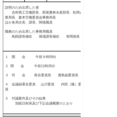
説明のため出席した者
吉村商工労働部長、西尾農林水産部長、松岡企
業局長、森本労働委員会事務局長
ほか各局次長、課長、関係職員
職務のため出席した事務局職員
鳥飼課長補佐 堀場課長補佐 有間係長
１ 開 会 午前９時59分
２ 閉 会 午前11時26分
３ 司 会 島谷委員長 鹿島副委員長
４ 会議録署名委員 山川委員 内田（隆）委
員
５ 付議案件及びその結果
別紙日程表及び下記会議概要のとおり