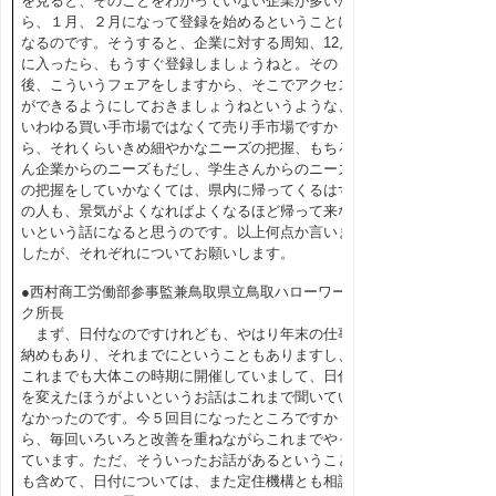
を見ると、そのことをわかっていない企業が多いか
ら、１月、２月になって登録を始めるということに
なるのです。そうすると、企業に対する周知、12月
に入ったら、もうすぐ登録しましょうねと。その
後、こういうフェアをしますから、そこでアクセス
ができるようにしておきましょうねというような、
いわゆる買い手市場ではなくて売り手市場ですか
ら、それくらいきめ細やかなニーズの把握、もちろ
ん企業からのニーズもだし、学生さんからのニーズ
の把握をしていかなくては、県内に帰ってくるはず
の人も、景気がよくなればよくなるほど帰って来な
いという話になると思うのです。以上何点か言いま
したが、それぞれについてお願いします。
●西村商工労働部参事監兼鳥取県立鳥取ハローワー
ク所長
まず、日付なのですけれども、やはり年末の仕事
納めもあり、それまでにということもありますし、
これまでも大体この時期に開催していまして、日付
を変えたほうがよいというお話はこれまで聞いてい
なかったのです。今５回目になったところですか
ら、毎回いろいろと改善を重ねながらこれまでやっ
ています。ただ、そういったお話があるということ
も含めて、日付については、また定住機構とも相談