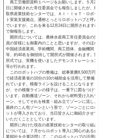
商工労働部資料１ページをお願いします。５月21
日に開催された常任委員会でも報告しましたが、鳥
取県産業技術センターでは、ＡＩ・ＩｏＴ・ロボッ
ト実装支援拠点、通称とっとりロボットハブと呼ん
でいますが、これを来る12月24日に開所されますの
で御報告します。
開所式については、農林水産商工常任委員会の委
員の皆様にも御案内のことと思いますが、そのほか
中国経済産業局、学術機関、商工団体、金融機関
等、約40名を御招待して開所式が開催されます。開
所式では、実機を使いましたデモンストレーション
等が行われます。
このロボットハブの整備は、総事業費8,500万円
で経済産業省の10分の10の補助金を活用して整備さ
れています。模擬ラインを設けることになります
が、その模擬ラインの様子は、一番下に図をつけて
います。自動搬送ゾーン、それから材料受け入れゾ
ーン、そしてそれを検査・組み立てゾーンに流し、
最終のこん包ゾーンという形で、ゾーンごとにロボ
ットが導入されており、当日皆さんに御紹介させて
いただくこととしています。
開所に向けた現在の産業技術センターの取り組み
については、７月からロボット導入に関心のある企
業80社を企業訪問して、このロボットハブの活用に