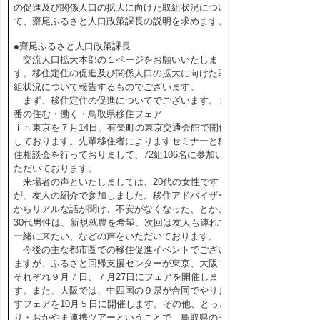
の促進及び関係人口の拡大に向けた取組状況につい
て、齋尾ふるさと人口政策課長の説明を求めます。
●齋尾ふるさと人口政策課長
交流人口拡大本部の１ページをお願いいたしま
す。移住定住の促進及び関係人口の拡大に向けた取
組状況について報告するものでございます。
まず、移住定住の促進についてでございます。１
番の住む・働く・鳥取県移住フェア
ｉｎ東京を７月14日、有楽町の東京交通会館で開催
しております。先輩移住者によりますセミナーと移
住相談会を行っておりまして、72組106名に参加い
ただいております。
来場者の声といたしましては、20代の女性です
が、友人の紹介で参加しました。移住アドバイザー
からリアルな話が聞け、不安がなくなった、とか、
30代男性は、新規就農を希望、次回は友人も連れて
一緒に来たい、などの声をいただいております。
今後の主な都市圏での移住促進イベントでござい
ますが、ふるさと回帰支援センターが東京、大阪で
それぞれ９月７日、７月27日にフェアを開催しま
す。また、大阪では、中四国の９県が合同でやりま
すフェアを10月５日に開催します。その他、とっと
り・おかやま連携ツアーということで、鳥取県の三