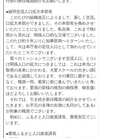
行部の新任職員紹介をお願いします。
●細羽交流人口拡大本部長
このたびの組織改正によりまして、新しく交流人
口拡大本部ができました。その本部長を務めさせて
いただくことになりました。私自身、これまで執行
部から見れば、関係人口的な立場でございました。
このたび約５年ぶりに知事部局へＵターンいたしま
して、今は本庁舎の定住人口として加わらせていた
だいたところでございます。
我々のミッションでございます交流人口、とりわ
け関係人口の拡大につきましては、これは本当に鳥
取県の未来にかかわる、大変スケールの大きい課題
であると認識しております。その重圧に臆すること
なく、職員一同、着実に前に進んでいきたいと考え
ております。委員の皆様の格別の御指導、御支援の
ほどよろしくお願いいたします。
それでは、引き続き新任職員の紹介をさせていた
だきます。お手元の名簿の左側に丸印がしてあるの
が対象の職員でございます。
初めに、ふるさと人口政策課長、齋尾安広でござ
います。
●齋尾ふるさと人口政策課長