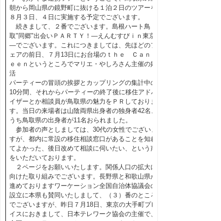
朝から岡山県の鏡野町に抜ける１泊２日のツアーを
８月３日、４日に実施する予定でございます。
続きまして、２番でございます。島根ハート鳥
取"同郷"出会いＰＡＲＴＹ！―えんむすびｉｎ東京
―でございます。これにつきましては、先ほどのフ
ェアの前日、７月13日にお台場のｔｈｅ Ｃａｎｔ
ｅｅｎというところでマリエ・やしろさん主催の婚
活
パーティーの冒頭の挨拶とカップリングの集計中の
10分間、それからパーティーの終了後に移住アドバ
イザーとか相談員が鳥取県の魅力をＰＲしておりま
す。当日の来場者は山陰両県出身者の独身者42名、
うち鳥取県の出身者が11名おられました。
参加者の声としましては、30代の女性でございま
すが、都内に常設の移住相談窓口があることを知れ
てよかった、後日改めて相談に伺いたい、という声
をいただいております。
２ページをお願いいたします。関係人口の拡大に
向けた取り組みでございます。長野県と和歌山県が
進めておりますワーケーション全国自治体協議会の
設立に本県も賛同いたしまして、（３）番のところ
でございますが、昨日７月18日、東京の大手町プレ
イスにおきまして、日本テレワーク協会の主催で、