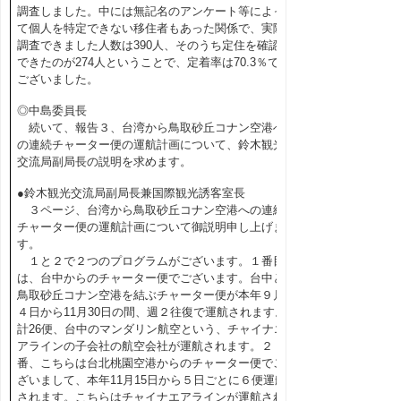
調査しました。中には無記名のアンケート等によっ
て個人を特定できない移住者もあった関係で、実際
調査できました人数は390人、そのうち定住を確認
できたのが274人ということで、定着率は70.3％で
ございました。
◎中島委員長
続いて、報告３、台湾から鳥取砂丘コナン空港へ
の連続チャーター便の運航計画について、鈴木観光
交流局副局長の説明を求めます。
●鈴木観光交流局副局長兼国際観光誘客室長
３ページ、台湾から鳥取砂丘コナン空港への連続
チャーター便の運航計画について御説明申し上げま
す。
１と２で２つのプログラムがございます。１番目
は、台中からのチャーター便でございます。台中と
鳥取砂丘コナン空港を結ぶチャーター便が本年９月
４日から11月30日の間、週２往復で運航されます。
計26便、台中のマンダリン航空という、チャイナエ
アラインの子会社の航空会社が運航されます。２
番、こちらは台北桃園空港からのチャーター便でご
ざいまして、本年11月15日から５日ごとに６便運航
されます。こちらはチャイナエアラインが運航され