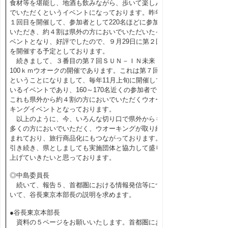
食材等を堪能し、地酒も飲みながら、歩いて楽しん
でいただくというイベントになっております。昨年
１回目を開催して、参加者として220名ほどに参加
いただき、約４割は県外の方においでいただいたイ
ベントとなり、好評でしたので、９月29日に第２回
を開催する予定としております。
続きまして、３番目の第７回ＳＵＮ－ＩＮ未来
100ｋｍウオークの開催であります。これは第７回
ということになりまして、毎年11月上旬に開催して
いるイベントであり、160～170名近くの参加者で、
これも県外から約４割の方においでいただくウオー
キングイベントとなっております。
以上のように、今、いろんな切り口で県外からも
多くの方においでいただく、ウオーキングが取り組
まれており、旅行商品化にもつながっております。
引き続き、県としましても実施団体と協力して盛り
上げていきたいと思っております。
◎中島委員長
続いて、報告５、首都圏における情報発信等につ
いて、谷長東京本部長の説明を求めます。
●谷長東京本部長
資料の５ページをお願いいたします。首都圏にお