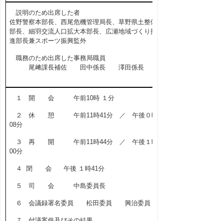
説明のため出席した者
佐野警察本部長、西尾危機管理局長、草野県土整備
部長、細羽交流人口拡大本部長、広瀬地域づくり推
進部長兼スポーツ振興監外
職務のため出席した事務局職員
尾﨑課長補佐 田中係長 澤田係長
１ 開 会 午前10時 １分
２ 休 憩 午前11時41分 ／ 午後０時
08分
３ 再 開 午前11時44分 ／ 午後１時
00分
４ 閉 会 午後 １時41分
５ 司 会 中島委員長
６ 会議録署名委員 松田委員 興治委員
７ 付議案件及びその結果