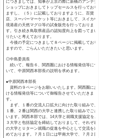
につきましては、知事が上京の際に新橋のアンテナ
ショップにおきましてトップセールスを行っており
ますし、（５）に記載しておりますように、百貨
店、スーパーマーケット等におきまして、スイカや
境港産の天然マグロ等の試食販売を行っておりま
す。引き続き鳥取県産品の認知度向上を図ってまい
りたいと考えております。
今後の予定につきまして８ページに掲載しており
ますので、ごらんいただきたいと思います。
◎中島委員長
続いて、報告６、関西圏における情報発信等につ
いて、中原関西本部長の説明を求めます。
●中原関西本部長
資料の９ページをお願いいたします。関西圏にお
ける情報発信等について御報告させていただきま
す。
まず、１番の交流人口拡大に向けた取り組みで、
１番、２番は関西の大学と連携した取り組みでござ
います。関西本部では、14大学と就職支援協定を、
３大学と包括協定を締結しておりまして、それぞれ
の大学とＵターン就職の促進を中心として交流を進
めております。７月１日には甲南大学で、７月２日