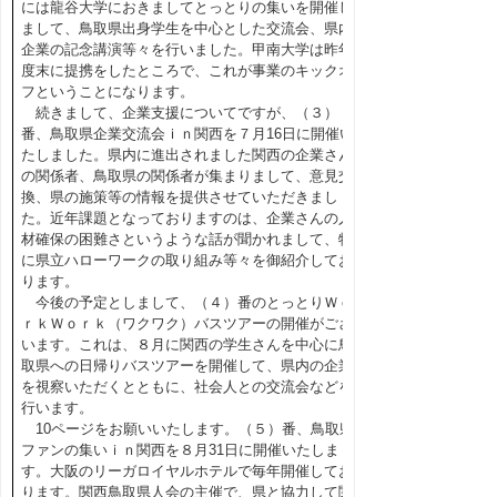
には龍谷大学におきましてとっとりの集いを開催し
まして、鳥取県出身学生を中心とした交流会、県内
企業の記念講演等々を行いました。甲南大学は昨年
度末に提携をしたところで、これが事業のキックオ
フということになります。
続きまして、企業支援についてですが、（３）
番、鳥取県企業交流会ｉｎ関西を７月16日に開催い
たしました。県内に進出されました関西の企業さん
の関係者、鳥取県の関係者が集まりまして、意見交
換、県の施策等の情報を提供させていただきまし
た。近年課題となっておりますのは、企業さんの人
材確保の困難さというような話が聞かれまして、特
に県立ハローワークの取り組み等々を御紹介してお
ります。
今後の予定としまして、（４）番のとっとりＷｏ
ｒｋＷｏｒｋ（ワクワク）バスツアーの開催がござ
います。これは、８月に関西の学生さんを中心に鳥
取県への日帰りバスツアーを開催して、県内の企業
を視察いただくとともに、社会人との交流会などを
行います。
10ページをお願いいたします。（５）番、鳥取県
ファンの集いｉｎ関西を８月31日に開催いたしま
す。大阪のリーガロイヤルホテルで毎年開催してお
ります。関西鳥取県人会の主催で、県と協力して関