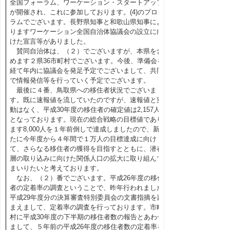
全国フォーラム、ワーケーション・スタートアップ
が開催され、これに参加しております。(4)のプログ
ラムでございます。長野県知事と和歌山県知事によ
りますワーケーション全国自治体協議会の設立に向
けた宣言等がありました。
賛同自治体は、（２）でございますが、本県を含
めます２県36市町村でございます。今後、準備会を
経て年内に協議会を発足予定でございまして、共同
で情報発信等を行っていく予定でございます。
最後に４番、鳥取県への移住者状況でございま
す。既に速報値を流していたのですが、速報値と変
動はなく、平成30年度の移住者の確定値は2,157人
となっております。現在の総合戦略の目標値であり
ます8,000人を１年前倒しで達成しましたので、新
たに今年度から４年間で１万人の目標達成に向け
て、さらなる移住者の獲得を目指すとともに、潜在
層の取り込みに向けた関係人口の拡大に取り組んで
まいりたいと考えております。
なお、（２）番でございます。平成26年度の移住
者の定着率の調査ということで、昨年行われました
平成29年度分の決算審査特別委員会の文書指摘を踏
まえまして、定着率の調査を行っております。市町
村に平成30年度の下半期の移住者数の報告とあわせ
まして、５年前の平成26年度の移住者数の定着率を