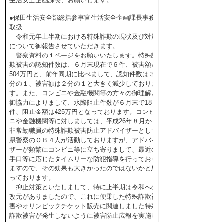
生活安全企画課長、お願いします。
●保田生活安全部総括参事官生活安全企画課長事務
取扱
令和元年上半期における特殊詐欺の現状及び対策
について御報告させていただきます。
警察資料の１ページをお願いいたします。特殊詐
欺被害の認知件数は、６月末現在で６件、被害額が
504万円と、前年同期に比べまして、認知件数は３
分の１、被害額は２分の１と大きく減少しておりま
す。また、コンビニや金融機関等の方々の御理解と
御協力によりまして、水際阻止件数が６月末で18
件、阻止金額は425万円となっております。コンビ
ニや金融機関等に対しましては、平成26年８月から
非常勤職員の特殊詐欺被害防止アドバイザーとして
県警察のＯＢ４人が活動しておりますが、アドバイ
ザーが頻繁にコンビニ等に立ち寄りまして、最近の
手口等に応じたタイムリーな防犯指導を行っており
ますので、その効果も大きかったのではないかと思
っております。
抑止対策といたしまして、特に上半期は令和への
改元がありましたので、これに便乗した特殊詐欺被
害やオリンピックチケット販売に関連しました特殊
詐欺被害が発生しないように被害防止広報を実施し