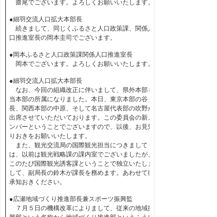
齋尾でございます。よろしくお願いいたします。
●細羽交流人口拡大本部長
続きまして、同じくふるさと人口政策課、関係人
口推進室長の岡本圭司でございます。
●岡本ふるさと人口政策課関係人口推進室長
岡本でございます。よろしくお願いいたします。
●細羽交流人口拡大本部長
なお、今回の組織改正に伴いまして、県外本部も
当本部の所属になりました。本日、東京本部の谷
長、関西本部の中原、そして名古屋代表部の吹野が
出席させていただいております。この委員会の新メ
ンバーということでございますので、以後、お見知
りおきをお願いいたします。
また、観光交流局の国際観光担当につきまして
は、以前は観光戦略課の課内室でございましたが、
このたび国際観光誘客課ということで独立いたしま
して、副局長の鈴木が課長を務めます。あわせて御
承知おきください。
●広瀬地域づくり推進部長兼スポーツ振興監
７月５日の機構改革によりまして、従来の地域振