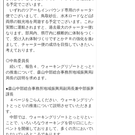
る予定でございます。
いずれのツアーもインバウンド専用のチャーター
便でございまして、鳥取砂丘、水木ロードなど山陰
両県の観光地を周遊する予定でございます。これが
実際に運航されますと、過去最大のチャーター便に
なります。部局内、県庁内に横断的に体制をつくっ
て、受け入れ体制づくりですとかＰＲの強化を進め
まして、チャーター便の成功を目指していきたいと
考えております。
◎中島委員長
続いて、報告４、ウォーキングリゾートとっとり
の推進について、森山中部総合事務所地域振興局副
局長の説明を求めます。
●森山中部総合事務所地域振興局副局長兼中部振興
課長
４ページをごらんください、ウォーキングリゾー
トとっとりの推進について説明させていただきま
す。
中部では、ウォーキングリゾートとっとりという
ことで、いろいろなウオーキングを切り口にしたイ
ベントを開催しておりまして、多くの方においでい
ただいているところであります。