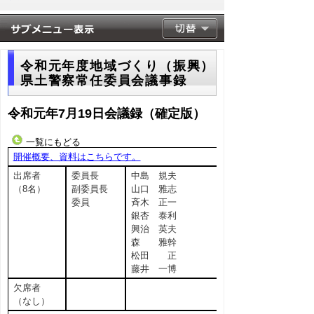
令和元年度地域づくり（振興）
県土警察常任委員会議事録
令和元年7月19日会議録（確定版）
一覧にもどる
開催概要、資料はこちらです。
出席者
委員長
中島 規夫
（8名）
副委員長
山口 雅志
委員
斉木 正一
銀杏 泰利
興治 英夫
森 雅幹
松田 正
藤井 一博
欠席者
（なし）