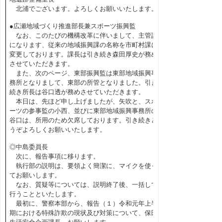
北浦でございます。よろしくお願いいたします。
●広瀬地域づくり推進部長兼スポーツ振興監
なお、このたびの機構改革に伴いまして、主管課
になります、従来の地域振興課の名称を市町村課に
変更しております。課長は引き続き森田厚史が務め
させていただきます。
また、次のページ、東部振興監は東部地域振興事
務所となりまして、東部の所管となりました。引き
続き所長は谷口透が務めさせていただきます。
本日は、先ほど申し上げましたが、矢吹と、スポ
ーツの参事監の小西、並びに東部地域振興事務所の
谷口は、所用のため欠席しております。引き続きど
うぞよろしくお願いいたします。
◎中島委員長
次に、報告事項に移ります。
執行部の説明は、要領よく簡潔に、マイクを使っ
てお願いします。
なお、質疑等については、説明終了後、一括して
行うことといたします。
最初に、警察本部から、報告（１）令和元年上半
期における特殊詐欺の現状及び対策について、保田