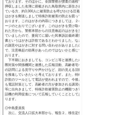
ております。そのほかに、全国警察が捜査の過程で
押収しました名簿に搭載された鳥取県内に居住され
ている方、約3,000人に被害防止を呼びかける圧着
はがきを郵送しまして特殊詐欺被害の防止を図って
おります。このはがきの内容につきましては、２ペ
ージのとおりでございます。このはがきを受け取ら
れた方から、警察本部からの注意喚起のはがきを見
ていましたので、妻宛てに届いた民事訴訟最終通知
書というはがきは詐欺であるとわかりました、など
の謝意やはがきに対する問い合わせがありましたの
で、注意喚起の効果があったのではないかと感じて
おります。
下半期におきましても、コンビニ等と連携した水
際対策や関係機関と連携した広報活動、高齢者宅へ
の訪問による見守りや声かけなど、顔の見える活動
を推進していきたいと考えております。また、特殊
詐欺のツールとして電話が使われますので、今後と
も電話対策として、高齢者の方が参加される講習会
等に出向きまして、特殊詐欺被害防止の機能つき電
話機の利用促進について広報していくこととしてお
ります。
◎中島委員長
次に、交流人口拡大本部から、報告２、移住定住