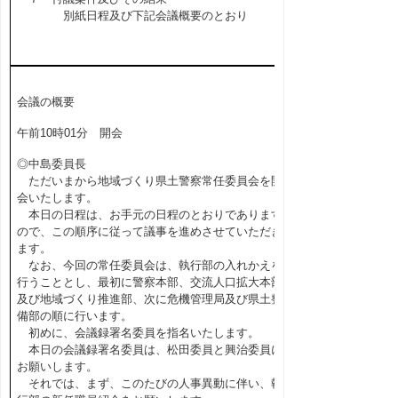
別紙日程及び下記会議概要のとおり
会議の概要
午前10時01分 開会
◎中島委員長
ただいまから地域づくり県土警察常任委員会を開
会いたします。
本日の日程は、お手元の日程のとおりであります
ので、この順序に従って議事を進めさせていただき
ます。
なお、今回の常任委員会は、執行部の入れかえを
行うこととし、最初に警察本部、交流人口拡大本部
及び地域づくり推進部、次に危機管理局及び県土整
備部の順に行います。
初めに、会議録署名委員を指名いたします。
本日の会議録署名委員は、松田委員と興治委員に
お願いします。
それでは、まず、このたびの人事異動に伴い、執