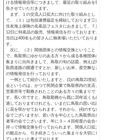
ける情報発信等につきまして、最近の取り組みを報
告させていただきます。
まず、１の交流人口拡大に向けた取り組みとし
て、（１）は包括連携協定を締結しております三井
住友海上保険の名産品フェスタにおきまして、７月
12日に特産品の販売、情報発信を行っております。
当日は400名もの皆さんに御来場いただいておりま
す。
次に、（２）関係団体との情報交換ということ
で、鳥取県にゆかりのある方々から成る各種団体の
集まりに出向きまして、鳥取の旬の話題、例えば鳥
取西道路の開通ですとか、新しいお米、星空舞など
の情報発信を行っております。
一例として紹介いたしますと、(1)の鳥取21世紀の
会というのは、かつて民間企業で鳥取県内の支店、
営業所等で勤務されたことのある方々の集まりで
す。長い方ですと、鳥取勤務から既に20年近くも経
過しておりますけれども、いまだに鳥取の思い出話
に花を咲かせておられます。それから、(4)のすなば
会でございますが、若い方を中心とした鳥取県出身
者等の会でございます。年に３～４回程度の会合を
持って情報交換を行っておられます。関係人口拡大
の観点から、引き続きこういった集まりを大切にし
ていきたいと考えております。