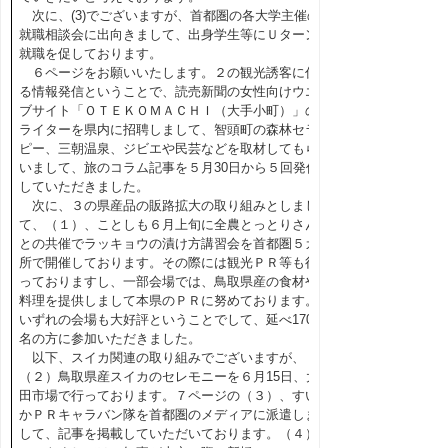
次に、(3)でございますが、首都圏の各大学主催の
就職相談会に出向きまして、出身学生等にＵターン
就職を促しております。
６ページをお願いいたします。２の観光誘客に係
る情報発信ということで、読売新聞の女性向けウエ
ブサイト「ＯＴＥＫＯＭＡＣＨＩ（大手小町）」の
ライターを県内に招聘しまして、智頭町の森林セラ
ピー、三朝温泉、ジビエや民芸などを取材してもら
いまして、旅のコラム記事を５月30日から５回発信
していただきました。
次に、３の県産品の販路拡大の取り組みとしまし
て、（１）、ことしも６月上旬に全農とっとりさん
との共催でラッキョウの漬け方講習会を首都圏５カ
所で開催しております。その際には観光ＰＲ等も行
っておりますし、一部会場では、鳥取県産の食材や
料理を提供しまして本県のＰＲに努めております。
いずれの会場も大好評ということでして、延べ170
名の方に参加いただきました。
以下、スイカ関連の取り組みでございますが、
（２）鳥取県産スイカのセレモニーを６月15日、大
田市場で行っております。７ページの（３）、すい
かＰＲキャラバン隊を首都圏のメディアに派遣しま
して、記事を掲載していただいております。（４）