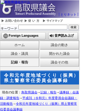
とりネット
Foreign Languages
音声読み上げ
ホーム
議会の動き
議会・議員
開かれた議会
記録・報告
議会その他
令和元年度地域づくり（振興）
県土警察常任委員会議事録
現在の位置：
鳥取県議会
記録・報告
議事録・会議
録・調査報告
平成31（令和元）年度委員会会議録・
活動報告
令和元年度地域づくり（振興）県土警察常
任委員会議事録