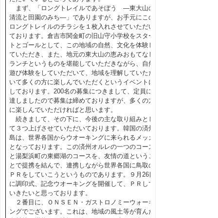
まず、「ロングトレイルであそぼう ―東大山の
清流と田園のみち―」でありますが、お手元にこの
ロングトレイルのチラシを１枚入れさせていただい
ております。倉吉市関金町の旧山守小学校をスター
トとゴールとして、この地域の自然、文化を体験し
ていただき、また、地元の東大山の恵みおもてなし
ランチというものを堪能していただきながら、自然
遊び体験をしていただいて、地域を理解していただ
いて多くの方に楽しんでいただくというイベントに
しております。200名の募集につきまして、定員に
達しましたので募集は締めておりますが、多くの方
に楽しんでいただければと思います。
続きまして、その下に、今後の主な取り組みとし
て３つ上げさせていただいております。韓国の済州
島は、世界各国からウオーキングに来られるメッカ
となっております。この済州オルレの一つのコース
と湯梨浜町の東郷湖のコースを、友情の道というこ
とで提携を結んで、連携しながら世界各国に鳥取の
ＰＲをしていこうというものであります。９月26日
に調印式、記念ウオーキングを開催して、ＰＲして
いきたいと思っております。
２番目に、ＯＮＳＥＮ・ガストロノミーウォーキ
ングでございます。これは、地域の風土等が育んだ