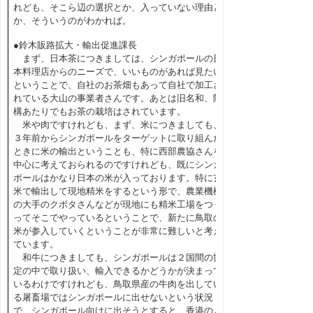
れども、そこら辺の選択とか、入っていない理由と
か、そういうのがわかれば。
●鈴木販路拡大・輸出促進課長
まず、日本茶につきましては、シンガポールの日
本料理店からのニーズで、いいものがあれば見たい
ということで、自社のお茶畑もあって自社で加工さ
れている大山の事業者さんです。あとは旧名和、陣
構あたりでもお茶の栽培はされています。
米や肉ですけれども、まず、米につきましても、
３年前からシンガポールをターゲットに取り組んだ
ときに米の輸出ということも、特に西部農協さんを
中心に考えておられるのですけれども、既にシンガ
ポールはかなり日本の米が入っております。特に玄
米で輸出して現地精米をするという形で、農業機械
の大手のクボタさんなどが現地にも精米工場をつく
ってそこでやっているということで、新たに鳥取の
米が参入していくということが非常に難しいと考え
ています。
和牛につきましても、シンガポールは２国間の協
定の中で取り扱い、輸入できるかどうかが決まって
いるわけですけれども、鳥取県産の牛肉を出してい
る屠畜場ではシンガポールに出せないという状況
で、シンガポール向けに出そうとすると、香港のよ