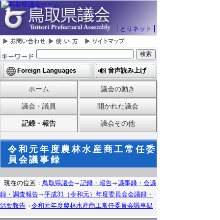
とりネット
Foreign Languages
音声読み上げ
ホーム
議会の動き
議会・議員
開かれた議会
記録・報告
議会その他
令和元年度農林水産商工常任委
員会議事録
現在の位置：
鳥取県議会
記録・報告
議事録・会議
録・調査報告
平成31（令和元）年度委員会会議録・
活動報告
令和元年度農林水産商工常任委員会議事録