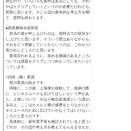
則なので、いろいろな条件はあるにしても、それを
やはりクリアしていくというのが必要だけれども。
部長に言います。そこら辺の基本的な考え方を聞い
て、質問を終わります。
●西尾農林水産部長
担当の者が申し上げたのは、現時点での状況を申
し上げたと思います。そういう壁はありながらも、
それをどう突破していくかというのは、これから知
恵の出しどころだと思います。
委員言われるように、攻める価値のあるところに
ついては課題をクリアしつつ向かっていきたいと思
っています。
○内田（隆）委員
西川委員の続きです。
同様に、この前、上海便が就航して、挨拶の際
に、ビジネスユースも広げてほしいという声があっ
た。上海について、やはり輸出促進課という課があ
る以上、ここはちゃんと横の連携をとりながらビジ
ネスユースのために広げていかなくてはいけないと
ころだと思うのです。
具体的に、新年度予算を検討されていると思うの
ですが、その辺の考え方を教えてもらえませんか。