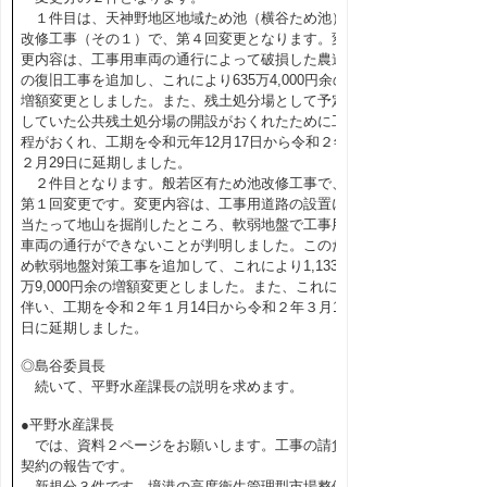
１件目は、天神野地区地域ため池（横谷ため池）
改修工事（その１）で、第４回変更となります。変
更内容は、工事用車両の通行によって破損した農道
の復旧工事を追加し、これにより635万4,000円余の
増額変更としました。また、残土処分場として予定
していた公共残土処分場の開設がおくれたために工
程がおくれ、工期を令和元年12月17日から令和２年
２月29日に延期しました。
２件目となります。般若区有ため池改修工事で、
第１回変更です。変更内容は、工事用道路の設置に
当たって地山を掘削したところ、軟弱地盤で工事用
車両の通行ができないことが判明しました。このた
め軟弱地盤対策工事を追加して、これにより1,133
万9,000円余の増額変更としました。また、これに
伴い、工期を令和２年１月14日から令和２年３月19
日に延期しました。
◎島谷委員長
続いて、平野水産課長の説明を求めます。
●平野水産課長
では、資料２ページをお願いします。工事の請負
契約の報告です。
新規分３件です。境港の高度衛生管理型市場整備