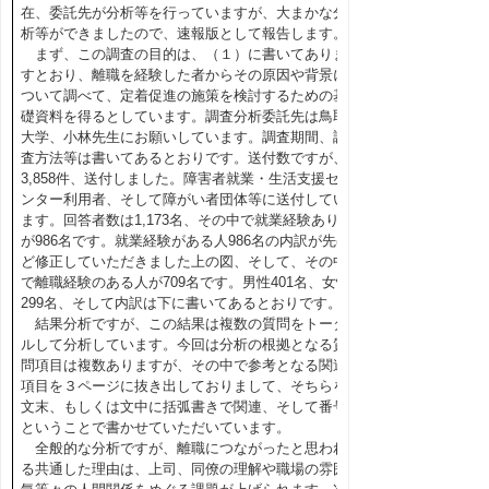
在、委託先が分析等を行っていますが、大まかな分
析等ができましたので、速報版として報告します。
まず、この調査の目的は、（１）に書いてありま
すとおり、離職を経験した者からその原因や背景に
ついて調べて、定着促進の施策を検討するための基
礎資料を得るとしています。調査分析委託先は鳥取
大学、小林先生にお願いしています。調査期間、調
査方法等は書いてあるとおりです。送付数ですが、
3,858件、送付しました。障害者就業・生活支援セ
ンター利用者、そして障がい者団体等に送付してい
ます。回答者数は1,173名、その中で就業経験あり
が986名です。就業経験がある人986名の内訳が先ほ
ど修正していただきました上の図、そして、その中
で離職経験のある人が709名です。男性401名、女性
299名、そして内訳は下に書いてあるとおりです。
結果分析ですが、この結果は複数の質問をトータ
ルして分析しています。今回は分析の根拠となる質
問項目は複数ありますが、その中で参考となる関連
項目を３ページに抜き出しておりまして、そちらを
文末、もしくは文中に括弧書きで関連、そして番号
ということで書かせていただいています。
全般的な分析ですが、離職につながったと思われ
る共通した理由は、上司、同僚の理解や職場の雰囲