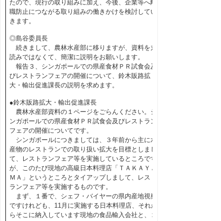
たので、現行の取り組みに加え、今後、企業等へ離
職防止につながる取り組みの働きかけを検討してい
きます。
◎島谷委員長
続きまして、農林水産部に移りますが、資料を丸
読みではなくて、簡潔に説明をお願いします。
報告３、シンガポールでの県産食材ＰＲ試食会及
びレストランフェアの開催について、鈴木販路拡
大・輸出促進課長の説明を求めます。
●鈴木販路拡大・輸出促進課長
農林水産部資料の１ページをごらんください。シ
ンガポールでの県産食材ＰＲ試食会及びレストラン
フェアの開催についてです。
シンガポールにつきましては、３年前から主に水
産物のレストランでの取り扱い拡大を目標としまし
て、レストランフェア等を実施しているところです
が、このたび現地の高級日本料理店「ＴＡＫＡＹＡ
ＭＡ」というところとタイアップしまして、レスト
ランフェア等を実施するものです。
まず、１番で、シェフ・バイヤーの県内産地視察
ですけれども、11月に実施する日本料理店、それか
らそこに納入しています現地の食品輸入会社と、２