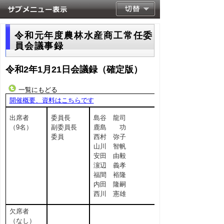
令和元年度農林水産商工常任委
員会議事録
令和2年1月21日会議録（確定版）
一覧にもどる
開催概要、資料はこちらです
出席者
委員長
島谷 龍司
（9名）
副委員長
鹿島 功
委員
西村 弥子
山川 智帆
安田 由毅
濵辺 義孝
福間 裕隆
内田 隆嗣
西川 憲雄
欠席者
（なし）