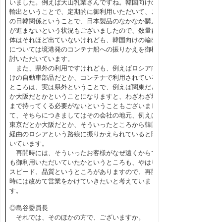
いました。例えば大山乳業さんですね。韓国向けの
輸出ということで、定期的に御利用いただいて、こ
の日韓関係ということで、日本製品のなかなか購入
が進まないという状況もございましたので、数量自
体はそれほど出ていないけれども、韓国向けの輸出
については境港発のコンテナ船への振りかえを御検
討いただいています。
また、県外の利用ですけれども、例えばロシア向
けの自動車部品だとか、コンテナで利用されている
ところは、実は県外ということで、例えば関東だと
か大阪だとかということになりますと、わざわざ境
まで持ってくる必要がないということもございまし
て、そちらにつきましてはその会社の地元、例えば
東京だとか大阪だとか、そういったところから韓国
経由のロシアという路線に振りかえられていると聞
いています。
再開時には、そういったお客様がなぜ遠くからで
も御利用いただいていたかというところも、やはり
スピード、品質というところがありますので、再開
時には改めて営業をかけていきたいと考えていま
す。
◎島谷委員長
それでは、そのほかの方で、ございますか。