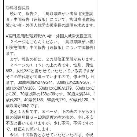
◎島谷委員長
続いて、報告２、「鳥取県障がい者雇用実態調
査」中間報告（速報版）について、宮田雇用政策課
障がい者・外国人就労支援室長の説明を求めます。
●宮田雇用政策課障がい者・外国人就労支援室長
２ページをごらんください。「鳥取県障がい者雇
用実態調査」中間報告（速報版）について御報告し
ます。
まず、報告の前に、２カ所修正箇所があります。
２ページの１（５）の上の表です。性別、男性
593、女性382と書かせていただいている表ですが、
そこの年代別が間違っていますので、修正申し上げ
ます。30歳未満の27が244、30歳代の228が207、40
歳代の207が186、50歳代の186が179、60歳代の179
が120、70歳以降の158が39です。30歳未満244、30
歳代207、40歳代186、50歳代179、60歳代120、70
歳以降が39名です。
あと１カ所です。３ページ、下の表の下から３番
目の関連項目６～10満足度の右の表の、少し不安・
不安と書いてありますが、少し不満、不満ですの
で、修正をお願いします。
今回、中間報告とさせていただいたのは、今現