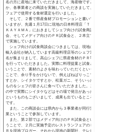
名の方に産地に来ていただきまして、海産物ですと
か、各事業者との商談を実施していただきまして、
フェアで使用する食材選定を行いました。
そして、２番で県産食材プロモーションと書いて
いますが、先週１月17日に現地の日本料理店「ＴＡ
ＫＡＹＡＭＡ」におきましてシェフ向けの試食商談
会、そしてメディア向けのＰＲ試食会と、２本立て
で実施しています。
シェフ向けの試食商談会につきましては、現地の
輸入会社が納入しています高級料理店等のシェフ12
名が集まりまして、高山シェフに県産食材のＰＲ等
を行っていただきました。実際に料理提案と試食と
いうことで、素材のよさを味わっていただくという
ことで、余り手をかけないで、例えばねばりっこで
すとか、シイタケですとか、松葉ガニ、そういった
ものをシェフの皆さんに食べていただきました。こ
の中で実際にシイタケなどはその場で発注があった
というものもございまして、成果も出ているところ
です。
また、この商談会には県内から３事業者が同行営
業ということで参加しています。
また、第２部ではメディア向けのＰＲ試食会とい
うことで、２月に実施予定のレストランフェアのＰ
Ｒを現地ブロガー、それから現地の新聞社、テレビ