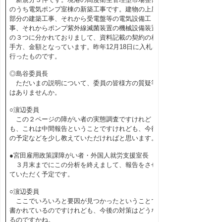
のうち電気ポンプ室棟の新築工事です。建物の上屋
部分の建築工事、それから受電盤等の電気設備工
事、それからポンプ紫外線滅菌装置の機械設備装置
の３つに分かれておりまして、資料記載の契約の相
手方、金額となっています。昨年12月18日に入札を
行ったものです。
◎島谷委員長
ただいまの説明について、委員の皆様方の質疑等
はありませんか。
○濵辺委員
この２ページの障がい者の実態調査ですけれど
も、これは中間報告ということですけれども、今後
の予定などを少し教えていただければと思います。
●宮田雇用政策課障がい者・外国人就労支援室長
３月末までにこの分析を終えまして、報告をさせ
ていただく予定です。
○濵辺委員
ここでいろいろと要因が見つかったということで
書かれているのですけれども、今後の対策はどうな
るのですかね。