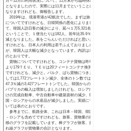
月～12月の利用状況について、11月末から臨時休航
となりましたので、実際には11月までということに
なりますけれども、御報告します。
2019年は、境港寄港が42航次でした。まずは旅客
についてですけれども、日韓関係の悪化によりまし
て、韓国人訪日客の減少により、延べ１万5,321名
ということで、１便当たりは182人、前年比35.9％
減となりました。表をごらんいただければと思いま
すけれども、日本人の利用は若干ふえておりました
が、韓国人は大幅な減少となっています。内訳は表
のとおりです。
貨物についてですけれども、コンテナ貨物は昨年
より179ＴＥＵ。ＴＥＵは20フィートコンテナ換算
ですけれども、減少と。バルク、ばら貨物につきま
しては1,772フレートトン減少、全体のトン数では
47.3％減の3,427フレートトンでした。韓国からの
パプリカの輸入は増加しましたけれども、ロシア向
けの完成自動車、中古自動車や建築資材の減少、韓
国・ロシアからの水産品が減少しました。実績につ
いては表のとおりです。
参考までに、航路全体、これは日本－韓国、韓国
－ロシアも含めてですけれども、旅客、貨物量の推
移のグラフを記載しています。棒グラフが旅客、折
れ線グラフが貨物量の合計となります。