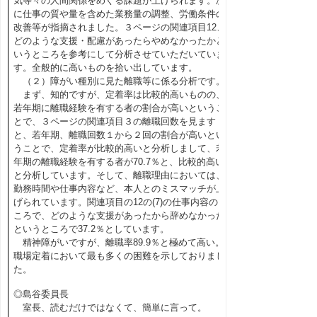
気等々の人間関係をめぐる課題が上げられます。次
に仕事の質や量を含めた業務量の調整、労働条件の
改善等が指摘されました。３ページの関連項目12、
どのような支援・配慮があったらやめなかったかと
いうところを参考にして分析させていただいていま
す。全般的に高いものを拾い出しています。
（２）障がい種別に見た離職等に係る分析です。
まず、知的ですが、定着率は比較的高いものの、
若年期に離職経験を有する者の割合が高いというこ
とで、３ページの関連項目３の離職回数を見ます
と、若年期、離職回数１から２回の割合が高いとい
うことで、定着率が比較的高いと分析しまして、若
年期の離職経験を有する者が70.7％と、比較的高い
と分析しています。そして、離職理由においては、
勤務時間や仕事内容など、本人とのミスマッチが上
げられています。関連項目の12の(7)の仕事内容のと
ころで、どのような支援があったから辞めなかった
というところで37.2％としています。
精神障がいですが、離職率89.9％と極めて高い。
職場定着において最も多くの困難を示しておりまし
た。
◎島谷委員長
室長、読むだけではなくて、簡単に言って。