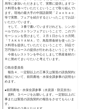
局等に参加いただきまして、実際に提供しますコー
ス料理を食べていただくということで取り組んでい
ます。現地の最大手の中国語新聞「Ｚａｏｂａｏ」
等で実際、フェアを紹介するといったことでお話も
いただいています。
そして、３番で書いていますけれども、シンガポ
ールでのレストランフェアということで、このプロ
モーションを受けまして、２月１日から１カ月間、
「ＴＡＫＡＹＡＭＡ」で、鳥取県食材を使ったコー
ス料理を提供していただくということで、10品で２
万円強のコースの提供が行われるということです。
今後もレストランを中心としまして県産食材のＰ
Ｒに努めてまいりたいと考えています。
◎島谷委員長
報告４、一定額以上の工事又は製造の請負契約の
報告について、前田農地・水保全課参事の説明を求
めます。
●前田農地・水保全課参事（水資源・防災担当）
資料、３ページをお願いします。一定額以上の工
事または製造の請負契約の報告をさせてもらいま
す。
変更分の２件となります。