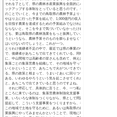
それを了として、県の農林水産業振興を全面的にバ
ックアップする体制をとっていると思うのです。そ
のことでいくと、今までの鳥取県の農林予算よりも
やはり上に行った予算を組んで、1,000億円の収入
を目指す農業を達成するための予算組みでなければ
ならないと。そこを今まで気づいていなかったけれ
ども、要は鳥取県の農林漁業をもっと振興していこ
うというなら、農林予算そのものを膨らませなくて
はいけないのでしょうと。これが一つ。
とりわけ後継者不足の中で、最近では県の事業の中
で、後継者があちこちで出てきてくれている。同時
に、中山間地では高齢者の皆さんも含めて、例えば
集落ごとの集落営農を組織して、その地域を守って
いくかということで、あちこちで火がついてきてい
る。県の政策と相まって、うまいぐあいに回りつつ
ある。いわゆるやろうという気を起こさせてくれた
と。あちこちで出てきていると思うのですよね。
それに呼応して、具体的に言うと、今、一つ私の
ところに来ているのは、集落営農体制強化支援事
業。いろいろな体制をつくりながら、県として問題
提起して、こういう支援事業をつくりますから、そ
この地域で土地を守るために、あるいは鳥取県の農
業振興にやってみませんかということで、現地に事