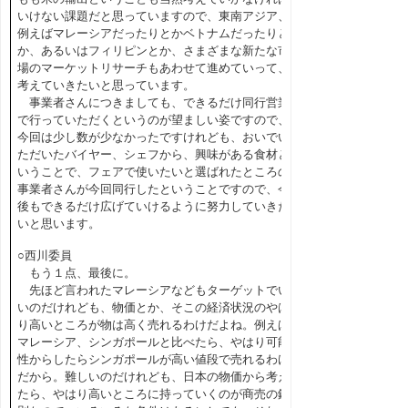
いけない課題だと思っていますので、東南アジア、
例えばマレーシアだったりとかベトナムだったりと
か、あるいはフィリピンとか、さまざまな新たな市
場のマーケットリサーチもあわせて進めていって、
考えていきたいと思っています。
事業者さんにつきましても、できるだけ同行営業
で行っていただくというのが望ましい姿ですので、
今回は少し数が少なかったですけれども、おいでい
ただいたバイヤー、シェフから、興味がある食材と
いうことで、フェアで使いたいと選ばれたところの
事業者さんが今回同行したということですので、今
後もできるだけ広げていけるように努力していきた
いと思います。
○西川委員
もう１点、最後に。
先ほど言われたマレーシアなどもターゲットでい
いのだけれども、物価とか、そこの経済状況のやは
り高いところが物は高く売れるわけだよね。例えば
マレーシア、シンガポールと比べたら、やはり可能
性からしたらシンガポールが高い値段で売れるわけ
だから。難しいのだけれども、日本の物価から考え
たら、やはり高いところに持っていくのが商売の鉄