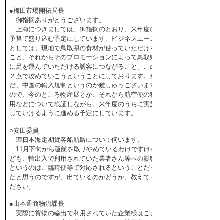
●梅田市場開拓局長
御指摘ありがとうございます。
上海につきましては、御指摘のとおり、来年度の
予算で盛り込む予定にしています。ビジネスユース
としては、現地で鳥取県の食材が使っていただける
こと、それからそのプロモーションによって鳥取県
に足を運んでいただける誘客につながること、この
２点で攻めていこうということにしております。た
だ、中国の輸入規制というのが難しゅうございます
ので、今のところ物産展とか、それから航空便の利
用などについて検証しながら、来年度のうちに実施
していけるように進める予定にしています。
○安田委員
環日本海定期貨客船航路について伺います。
11月下旬から運航を取りやめているわけですけれ
ども、輸出入で利用されていた業者さん等への影響
というのは、臨時便等で対応されるということだっ
たと思うのですが、出ているのかどうか、教えてく
ださい。
●山本通商物流課長
実際に貨物の輸出で利用されていた企業様はござ