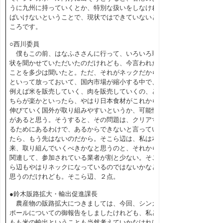
うに九州に持っていくとか、特別な扱いをしなけれ
ばいけないということで、現状ではできていないと
ころです。
○西川委員
僕もこの前、はなふささんに行って、いろいろ現
状を聞かせていただいたのだけれども、今言われた
ことを多少は聞いたと。ただ、それがネックだから
といって放っておいて、国内市場が縮小する中で、
例えば米を販売していく、肉を販売していくの、ど
ちらが楽かといったら、やはり日本食材がこれから
伸びていく国外が取り組みやすいというか、可能性
があると思う。そうすると、その問題は、クリアす
るためにあるわけで、あるからできないと言ってい
たら、もう先はないのだから。そこら辺は、私は本
来、取り組んでいくべきかなと思うのと、それから
関連して、参加されている業者が割と少ない。そこ
ら辺もやはりネックになっているのではないかなと
思うのだけれども。そこら辺、２点。
●鈴木販路拡大・輸出促進課長
農産物の販路拡大につきましては、今回、シンガ
ポールについての御報告をしましたけれども、私ど
もも米の輸出ということも当然考えていかなければ