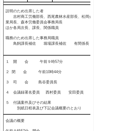
説明のため出席した者
吉村商工労働部長、西尾農林水産部長、松岡企
業局長、森本労働委員会事務局長
ほか各局次長、課長、関係職員
職務のため出席した事務局職員
鳥飼課長補佐 堀場課長補佐 有間係長
１ 開 会 午前９時57分
２ 閉 会 午前10時44分
３ 司 会 島谷委員長
４ 会議録署名委員 西村委員 安田委員
５ 付議案件及びその結果
別紙日程表及び下記会議概要のとおり
会議の概要
午前９時57分 開会