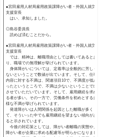
●宮田雇用人材局雇用政策課障がい者・外国人就労
支援室長
はい、承知しました。
◎島谷委員長
読めば済むことだから。
●宮田雇用人材局雇用政策課障がい者・外国人就労
支援室長
では、精神は、離職理由としては書いてあるとお
り、職場での無理解が挙げられています。
身体障がいについては、定着率は全般的に芳しく
ないということで数値が出ています。そして、仕事
内容に対する不満は、関連項目10で、不満度が低か
ったというところで、不満は少ないということで出
させていただいています。そして、雇用継続を求め
る者が多い。その一方で、労働条件を初めとする多
様な不満が挙げられています。
発達障がいは人間関係を起因とした離職が多く
て、そういった中でも雇用継続を望まない傾向があ
ると示されています。
今後の対応策としては、障がい者離職の実態や、
障がい者が企業に求める配慮等が明らかになりまし