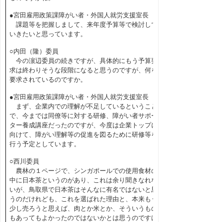
●宮田雇用政策課障がい者・外国人就労支援室長
課題等を把握しまして、来年度予算等で検討して
いきたいと思っています。
○内田（隆）委員
今の濵辺委員の続きですが、具体的にもう予算要
求は終わりそうな段階になると思うのですが、何を
要求されているのですか。
●宮田雇用政策課障がい者・外国人就労支援室長
まず、企業内での理解が不足しているということ
で、今までは同僚等に対する研修、障がい者サポー
ター養成講座だったのですが、今度は企業トップに
向けて、障がい理解等の促進を図るために研修等を
行う予定としています。
○西川委員
農林の１ページで、シンガポールでの使用食材の
中に日本茶というのがあり、これは余り聞きなれな
いが、鳥取県で日本茶はそんなに有名ではないと思
うのだけれども、これを選ばれた理由と、本来もう
少し売ろうと思えば、肉とか米とか、そういうもの
もあってもよかったのではないかとは思うのですけ