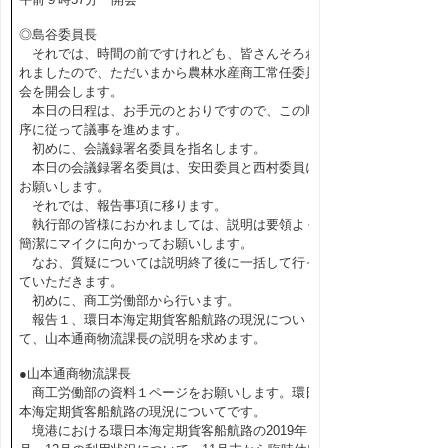
◎島谷委員長
それでは、時間の前ですけれども、皆さんそろわ
れましたので、ただいまから農林水産商工常任委員
会を開会します。
本日の日程は、お手元のとおりですので、この順
序に従って議事を進めます。
初めに、会議録署名委員を指名します。
本日の会議録署名委員は、安田委員と西村委員に
お願いします。
それでは、報告事項に移ります。
執行部の皆様におかれましては、説明は要領よく
簡潔にマイクに向かってお願いします。
なお、質疑については説明終了後に一括して行っ
ていただきます。
初めに、商工労働部から行います。
報告１、環日本海定期貨客船航路の現況につい
て、山本通商物流課長の説明を求めます。
●山本通商物流課長
商工労働部の資料１ページをお願いします。環日
本海定期貨客船航路の現況についてです。
境港における環日本海定期貨客船航路の2019年１