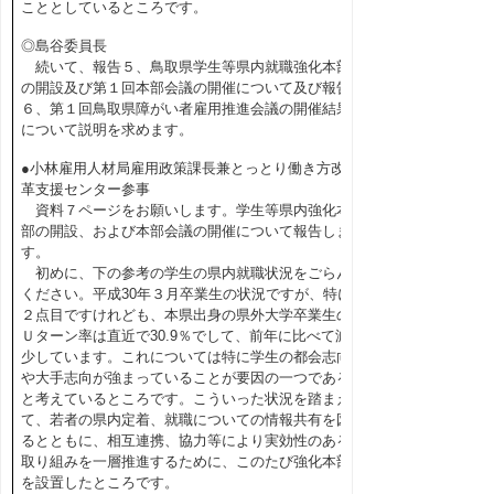
こととしているところです。
◎島谷委員長
続いて、報告５、鳥取県学生等県内就職強化本部
の開設及び第１回本部会議の開催について及び報告
６、第１回鳥取県障がい者雇用推進会議の開催結果
について説明を求めます。
●小林雇用人材局雇用政策課長兼とっとり働き方改
革支援センター参事
資料７ページをお願いします。学生等県内強化本
部の開設、および本部会議の開催について報告しま
す。
初めに、下の参考の学生の県内就職状況をごらん
ください。平成30年３月卒業生の状況ですが、特に
２点目ですけれども、本県出身の県外大学卒業生の
Ｕターン率は直近で30.9％でして、前年に比べて減
少しています。これについては特に学生の都会志向
や大手志向が強まっていることが要因の一つである
と考えているところです。こういった状況を踏まえ
て、若者の県内定着、就職についての情報共有を図
るとともに、相互連携、協力等により実効性のある
取り組みを一層推進するために、このたび強化本部
を設置したところです。