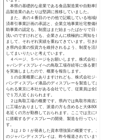
本県の基礎的な産業である食品製造業や自動車部
品製造業のあたりは堅調に推移していました。
また、表の４番目のその他で記載している地域経
済牽引事業計画の承認と、企業立地事業社宅整備補
助事業の認定も、制度はまだ始まったばかりで日も
浅いのですけれども、企業さんに積極的に周知をし
まして、それぞれ実績を重ねてきています。引き続
き県内企業の投資力を維持されるよう、制度を活用
してまいりたいと考えています。
４ページ、５ページをお願いします。株式会社ジ
ャパンディスプレイへの鳥取工場存続等に係る要望
を実施しましたので、概要を報告します。
１の企業概要にありますけれども、株式会社ジャ
パンディスプレイ液晶のディスプレーを製造してお
られる東京に本社がある会社でして、従業員は全国
で１万人近くおられます。
２は鳥取工場の概要です。県内では鳥取市南吉方
に工場がありまして、派遣の方も含めると大体800
名近くの方が勤務しておられます。ここでは主に車
に搭載するディスプレーの開発、製造を行っていま
す。
３はＪＤＩが発表した資本増強策の概要です。こ
のジャパンディスプレイは、昨今報道されています