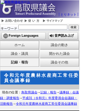
とりネット
Foreign Languages
音声読み上げ
ホーム
議会の動き
議会・議員
開かれた議会
記録・報告
議会その他
令和元年度農林水産商工常任委
員会議事録
現在の位置：
鳥取県議会
記録・報告
議事録・会議
録・調査報告
平成31（令和元）年度委員会会議録・
活動報告
令和元年度農林水産商工常任委員会議事録