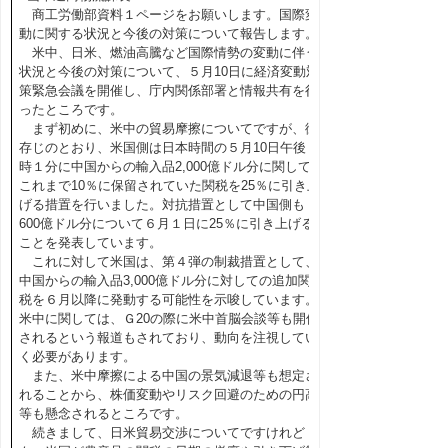
商工労働部資料１ページをお願いします。国際変
動に関する状況と今後の対策について報告します。
米中、日米、燃油高騰など国際情勢の変動に伴う
状況と今後の対策について、５月10日に経済変動対
策緊急会議を開催し、庁内関係部署と情報共有を行
ったところです。
まず初めに、米中の貿易摩擦についてですが、御
存じのとおり、米国側は日本時間の５月10日午後１
時１分に中国からの輸入品2,000億ドル分に関して
これまで10％に保留されていた関税を25％に引き上
げる措置を行いました。対抗措置として中国側も
600億ドル分について６月１日に25％に引き上げる
ことを発表しています。
これに対して米国は、第４弾の制裁措置として、
中国からの輸入品3,000億ドル分に対しての追加関
税を６月以降に発動する可能性を示唆しています。
米中に関しては、Ｇ20の際に米中首脳会談等も開催
されるという報道もされており、動向を注視してい
く必要があります。
また、米中摩擦による中国の景気減退等も想定さ
れることから、株価変動やリスク回避のための円高
等も懸念されるところです。
続きまして、日米貿易交渉についてですけれど