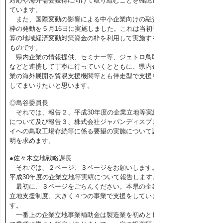
対応や海外需要獲得に向けて取り組むことを確認し
ています。
また、国際変動の影響による中小企業向けの融資
枠の発動を５月16日に実施しました。これは当初予
算の地域経済変動対策資金の枠を利用して実施する
ものです。
県内企業の情報提供、セミナー等、ジェトロ鳥取
などと連携して丁寧に行っていくとともに、県内企
業の海外展開を貿易支援機関等とも伴走型で支援を
してまいりたいと思います。
◎島谷委員長
それでは、報告２、平成30年度の企業立地等実績
について及び報告３、株式会社ジャパンディスプレ
イへの鳥取工場存続等に係る要望の実施について説
明を求めます。
●佐々木立地戦略課長
それでは、２ページ、３ページをお願いします。
平成30年度の企業立地等実績について報告します。
最初に、３ページをごらんください。本県の企業
立地支援制度、大きく４つの事業で支援をしていま
す。
一番上の企業立地事業補助金は製造業を初めとし