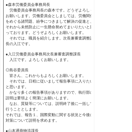
●森本労働委員会事務局長
労働委員会事務局長の森本です。どうぞよろしく
お願いします。労働委員会としましては、労働関係
をめぐる諸問題、紛争につきまして解決の促進と、
それから未然防止に一生懸命努めてまいりたいと思
っております。どうぞよろしくお願いします。
それでは、職員を紹介します。次長兼審査調整課
長の入江です。
●入江労働委員会事務局次長兼審査調整課長
入江です。よろしくお願いします。
◎島谷委員長
皆さん、これからもよろしくお願いします。
それでは、日程に従いまして報告事項に入りたい
と思います。
かなり多くの報告事項がありますので、執行部の
説明は要領よく簡潔にお願いします。
なお、質疑等については、説明終了後に一括して
行うこととします。
それでは、報告１、国際変動に関する状況と今後の
対策について説明を求めます。
●山本通商物流課長