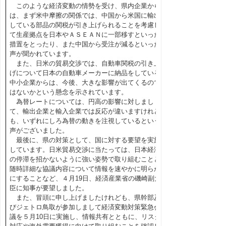
このような経済変動の情勢を受け、県内企業から
は、まず米中摩擦の関係では、中国から米国に輸出
している部品の関税が引き上げられることを考慮し
て生産拠点を日本やＡＳＥＡＮに一部移すといった
措置をとったり、また中国から受注が減るといった
声が聞かれています。
また、日米の貿易交渉では、自動車関税の引き上
げについて日本の自動車メーカーに納品をしている
中小企業からは、今後、大きな影響が出てくるので
はないかという懸念を示されています。
為替レートについては、円高の影響に対しまし
て、輸出企業と輸入企業では反応が違いますけれど
も、いずれにしろ為替の動きを注視しているという
声がございました。
最後に、県の対策として、国に対する要望を実施
しています。日米貿易交渉に当たっては、日本経済
の停滞を招かないように強い姿勢で取り組むことと
随時詳細な協議内容について情報を速やかに明らか
にすることなど、４月19日、経済産業省の磯崎副大
臣に知事が要望しました。
また、冒頭に申し上げましたけれども、県幹部及
びジェトロ鳥取が参加しまして経済変動対策緊急会
議を５月10日に実施し、情報共有とともに、リスク