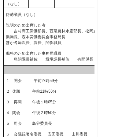
（なし）
傍聴議員（なし）
説明のため出席した者
吉村商工労働部長、西尾農林水産部長、松岡企
業局長、森本労働委員会事務局長
ほか各局次長、課長、関係職員
職務のため出席した事務局職員
鳥飼課長補佐 堀場課長補佐 有間係長
１ 開会 午前９時59分
２ 休憩 午前11時53分
３ 再開 午後１時05分
４ 閉会 午後２時50分
５ 司会 島谷委員長
６ 会議録署名委員 安田委員 山川委員