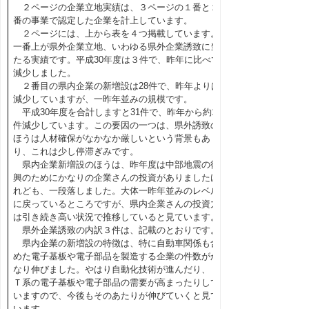
２ページの企業立地実績は、３ページの１番と２
番の事業で認定した企業を計上しています。
２ページには、上から表を４つ掲載しています。
一番上が県外企業立地、いわゆる県外企業誘致に当
たる実績です。平成30年度は３件で、昨年に比べて
減少しました。
２番目の県内企業の新増設は28件で、昨年よりは
減少していますが、一昨年並みの規模です。
平成30年度を合計しますと31件で、昨年から約10
件減少しています。この要因の一つは、県外誘致の
ほうは人材確保がなかなか厳しいという背景もあ
り、これは少し停滞ぎみです。
県内企業新増設のほうは、昨年度は中部地震の復
興のためにかなりの企業さんの投資がありましたけ
れども、一段落しました。大体一昨年並みのレベル
に戻っているところですが、県内企業さんの投資力
は引き続き高い状況で推移していると見ています。
県外企業誘致の内訳３件は、記載のとおりです。
県内企業の新増設の特徴は、特に自動車関係も含
めた電子基板や電子部品を製造する企業の件数がか
なり伸びました。やはり自動化技術が進んだり、Ｉ
Ｔ系の電子基板や電子部品の需要が高まったりして
いますので、今後もそのあたりが伸びていくと見て
います。