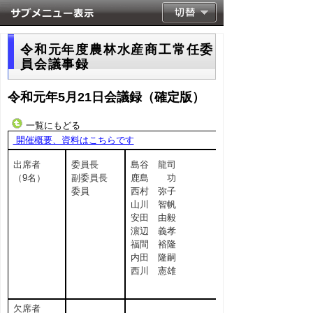
令和元年度農林水産商工常任委
員会議事録
令和元年5月21日会議録（確定版）
一覧にもどる
開催概要、資料はこちらです
出席者
委員長
島谷 龍司
（9名）
副委員長
鹿島 功
委員
西村 弥子
山川 智帆
安田 由毅
濵辺 義孝
福間 裕隆
内田 隆嗣
西川 憲雄
欠席者