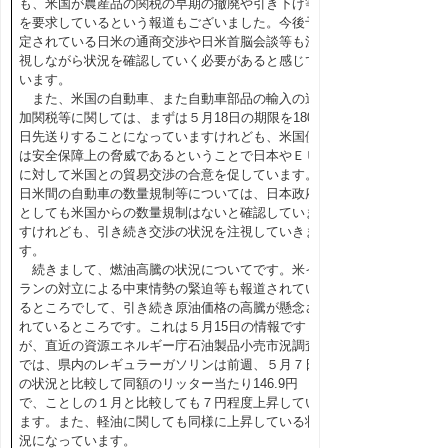
も、米国が農産品の関税の早期の撤廃や引き下げ等
を要求しているという報道もございました。今後予
定されている日米の通商交渉や日米首脳会談等も注
視しながら状況を確認していく必要があると感じて
います。
また、米国の自動車、また自動車部品の輸入の追
加関税等に関しては、まずは５月18日の期限を180
日先送りすることになっていますけれども、米国側
は安全保障上の脅威であるということで日本やＥＵ
に対して米国との貿易交渉の合意を促しています。
日米間の自動車の数量規制等については、日本政府
としても米国からの数量規制はないと確認していま
すけれども、引き続き交渉の状況を注視していきま
す。
続きまして、燃油高騰の状況についてです。米イ
ランの対立による中東情勢の緊迫等も報道されてい
るところでして、引き続き原油価格の高騰が懸念さ
れているところです。これは５月15日の情報です
が、直近の資源エネルギー庁石油製品小売市況調査
では、県内のレギュラーガソリンは前週、５月７日
の状況と比較して同額のリッター当たり146.9円
で、ことしの１月と比較しても７円程度上昇してい
ます。また、軽油に関しても同様に上昇している状
況になっています。