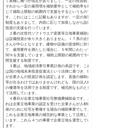
て業種に幾つか指定がありまして、一定の投資額、
それから一定の雇用増を補助要件として補助率を乗
じて補助上限額の範囲内で支援をするというもので
す。これにはここに記載もありますが、一定の加算
制度もありまして、内容に応じて加算しながら設備
投資の支援を行っています。
２番の次世代ソフトウエア産業等立地事業補助金
は設備投資が余り大きくありません。ＩＴ系の企業
さんが中心となります。建物や設備の賃借料に対し
て、雇用要件を満たした場合に、５年間にわたって
50％を支援しています。補助上限額の範囲内で５年
間支援する制度です。
３番は、地域経済牽引事業計画の承認です。これ
は国の地域未来投資促進法という法律に基づき、県
が企業さんの投資計画を認定します。直接の補助金
等が出るわけではありませんけれども、国の法人税
の優遇等を活用できる制度です。補完的なものとし
て活用しています。
４番目が企業立地事業社宅整備費補助金です。こ
れは企業立地事業の認定を受けた企業さんが人材確
保のために社宅を整備する場合の補助事業でして、
これも企業立地事業の補完的な事業として活用して
います。これら４つの事業で企業立地を運営してい
ます。