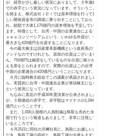
が、経営が少し厳しい状況にありまして、５年連続
での赤字という状況になっています。そういうこと
を踏まえ、株式会社ＪＤＩでは資本増強を行って新
しい開発資金等の調達に乗り出すことにしておら
れ、総額で大体1,170億円の資本増強を予定してい
ます。特徴として、台湾・中国の企業連合によるＳ
ｕｗａコンソーシアムという、いわゆる外資が、一
番大きな420億円を出資することになります。
今の最大株主は旧産業革新機構という政府系のフ
ァンドなのですけれども、追加の出資はございませ
ん。750億円は融資をしているものを出資に振りか
える形をとられますので、実際の出資はこの台湾・
中国の企業連合の420億円ということになります。
６月に臨時株主総会でこの議案が承認されました
ら、実質的に台湾・中国連合企業が筆頭株主になる
という状況になっています。
ちなみに直近の平成30年度決算が公表されました
が、５期連続の赤字で、赤字額はマイナスの1,094
億円ということです。
また、1,000人規模の人員削減は鳥取も含めた全
国で行うという報道もありまして、非常に注視して
いるところです。
４月25日に同社の月﨑社長に、鳥取にお越しいた
だき、鳥取工場の存続と、鳥取工場が今後もますま