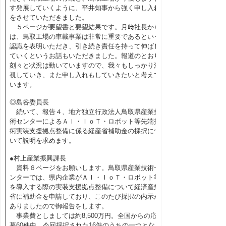
す発展していくように、平井知事から強く申し入れ
をさせていただきました。
５ページが要望書と要望結果です。月﨑社長から
は、鳥取工場の車載事業は非常に重要であるという
認識を表明いただき、引き続き責任を持って伸ばし
ていくというお話もいただきました。報道のとおり
刻々と状況は動いていますので、我々もしっかり注
視していき、また申し入れもしていきたいと考えて
います。
◎島谷委員長
続いて、報告４、地方独立行政法人鳥取県産業技
術センターによるＡＩ・ＩｏＴ・ロボット等先端技
術実装支援拠点整備に係る経産省補助金の採択につ
いて説明を求めます。
●村上産業振興課長
資料６ページをお願いします。鳥取県産業技術セ
ンターでは、県内企業がＡＩ・ＩｏＴ・ロボット等
を導入する際の実装支援拠点整備について経済産業
省に補助金を申請しており、このたび採択の内示が
ありましたので御報告をします。
事業費としましては約8,500万円。全国からの応
募60件中、今回採択された16件のうちの一つとなり