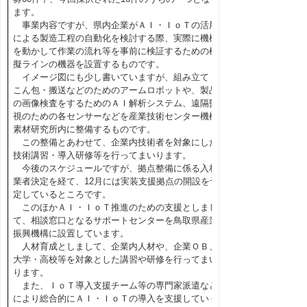
ます。
事業内容ですが、県内企業がＡＩ・ＩｏＴの活用
による製造工程の自動化を検討する際、実際に機械
を動かして作業の流れ等を事前に検証するための模
擬ラインの機器を設置するものです。
イメージ図にも少し書いていますが、組み立て・
こん包・搬送などのためのアームロボットや、製品
の画像検査をするためのＡＩ解析システム、遠隔監
視のための各センサーなどを産業技術センター機械
素材研究所内に整備するものです。
この整備とあわせて、企業内技術者を対象にした
技術講習・導入研修等を行ってまいります。
今後のスケジュールですが、拠点整備に係る入札
業者決定を経て、12月には実装支援拠点の開設を予
定しているところです。
このほかＡＩ・ＩｏＴ推進のための支援としまし
て、相談窓口となるサポートセンターを鳥取県産業
振興機構に設置しています。
人材育成としまして、企業内人材や、企業ＯＢ、
大学・高校等を対象とした講習や研修を行ってまい
ります。
また、ＩｏＴ導入支援チーム等の専門家派遣など
により総合的にＡＩ・ＩｏＴの導入を支援していく