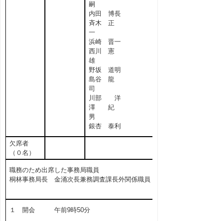
嗣
内田 博長
斉木 正
一
浜崎 晋一
西川 憲
雄
野坂 道明
島谷 龍
司
川部 洋
澤 紀
男
銀杏 泰利
欠席者
（０名）
職務のため出席した事務局職員
桐林事務局長 金涌次長兼務調査課長外関係職員
１ 開会 午前9時50分