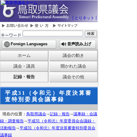
とりネット
Foreign Languages
音声読み上げ
ホーム
議会の動き
議会・議員
開かれた議会
記録・報告
議会その他
平成31（令和元）年度決算審
査特別委員会議事録
現在の位置：
鳥取県議会
記録・報告
議事録・会議
録・調査報告
平成31（令和元）年度委員会会議録・
活動報告
平成31（令和元）年度決算審査特別委員会
議事録