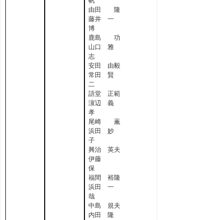
帆
由田 隆
藤井 一
博
鹿島 功
山口 雅
志
安田 由毅
常田 賢
二
語堂 正範
濵辺 義
孝
尾崎 薫
浜田 妙
子
興治 英夫
伊藤
保
福間 裕隆
浜田 一
哉
中島 規夫
内田 隆