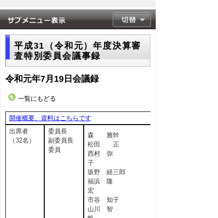
平成31（令和元）年度決算審
査特別委員会議事録
令和元年7月19日会議録
一覧にもどる
開催概要、資料はこちらです
出席者
委員長
森 雅幹
（32名）
副委員長
松田 正
委員
西村 弥
子
坂野 経三郎
福浜 隆
宏
市谷 知子
山川 智