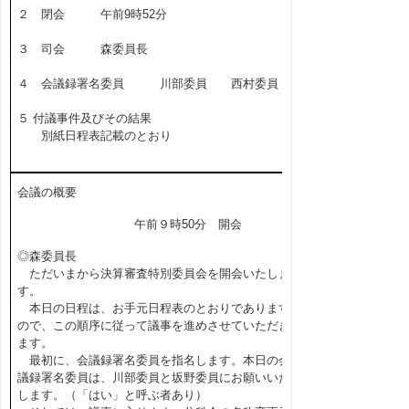
２ 閉会 午前9時52分
３ 司会 森委員長
４ 会議録署名委員 川部委員 西村委員
５ 付議事件及びその結果
別紙日程表記載のとおり
会議の概要
午前９時50分 開会
◎森委員長
ただいまから決算審査特別委員会を開会いたしま
す。
本日の日程は、お手元日程表のとおりであります
ので、この順序に従って議事を進めさせていただき
ます。
最初に、会議録署名委員を指名します。本日の会
議録署名委員は、川部委員と坂野委員にお願いいた
します。（「はい」と呼ぶ者あり）