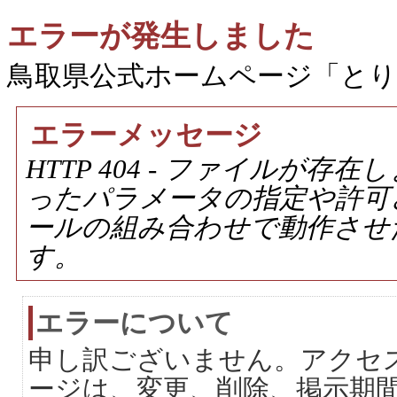
エラーが発生しました
鳥取県公式ホームページ「と
エラーメッセージ
HTTP 404 - ファイルが
ったパラメータの指定や許可
ールの組み合わせで動作させ
す。
エラーについて
申し訳ございません。アクセ
ージは、変更、削除、掲示期