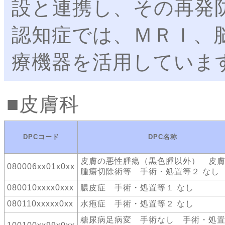
設と連携し、その再発
認知症では、ＭＲＩ、
療機器を活用していま
皮膚科
DPCコード
DPC名称
皮膚の悪性腫瘍（黒色腫以外） 皮
080006xx01x0xx
腫瘍切除術等 手術・処置等２ なし
080010xxxx0xxx
膿皮症 手術・処置等１ なし
080110xxxxx0xx
水疱症 手術・処置等２ なし
糖尿病足病変 手術なし 手術・処