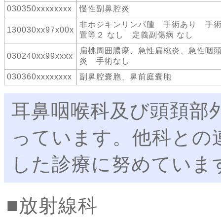
030350xxxxxxxx
慢性副鼻腔炎
非ホジキンリンパ腫 手術あり 手
130030xx97x00x
置等２ なし 定義副傷病 なし
扁桃周囲膿瘍、急性扁桃炎、急性咽
030240xx99xxxx
炎 手術なし
030360xxxxxxxx
副鼻腔嚢胞、鼻前庭嚢胞
耳鼻咽喉科及び頭頚部
っています。他科との
した診療に努めていま
放射線科