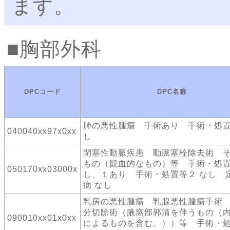
ます。
胸部外科
DPCコード
DPC名称
肺の悪性腫瘍 手術あり 手術・処置
040040xx97x0xx
し
閉塞性動脈疾患 動脈塞栓除去術 
もの（観血的なもの）等 手術・処置
050170xx03000x
し、１あり 手術・処置等２ なし 
病 なし
乳房の悪性腫瘍 乳腺悪性腫瘍手術
分切除術（腋窩部郭清を伴うもの（
090010xx01x0xx
によるものを含む。））等 手術・