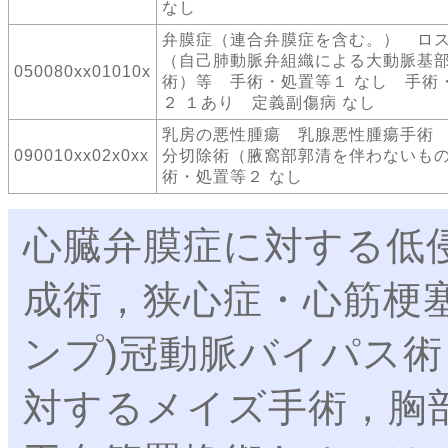
なし
弁膜症（連合弁膜症を含む。） ロ
（自己肺動脈弁組織による大動脈基
050080xx01010x
術）等 手術・処置等１ なし 手術
２ １あり 定義副傷病 なし
乳房の悪性腫瘍 乳腺悪性腫瘍手術
090010xx02x0xx
分切除術（腋窩部郭清を伴わないも
術・処置等２ なし
心臓弁膜症に対する低侵
成術，狭心症・心筋梗
ンプ)冠動脈バイパス
対するメイズ手術，胸