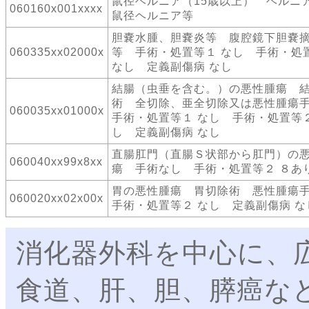
鼠径ヘルニア（15歳以上） ヘル
060160x001xxxx
鼠径ヘルニア等
胆嚢水腫、胆嚢炎等 腹腔鏡下胆嚢
060335xx02000x
等 手術・処置等１ なし 手術・処
なし 定義副傷病 なし
結腸（虫垂を含む。）の悪性腫瘍 
術 全切除、亜全切除又は悪性腫
060035xx01000x
手術・処置等１ なし 手術・処置等２
し 定義副傷病 なし
直腸肛門（直腸Ｓ状部から肛門）の
060040xx99x8xx
瘍 手術なし 手術・処置等２ ８あ
胃の悪性腫瘍 胃切除術 悪性腫
060020xx02x00x
手術・処置等２ なし 定義副傷病 な
消化器外科を中心に、
食道、肝、胆、膵癌な