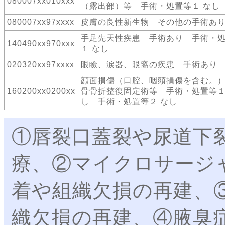
080007xx010xxx
（露出部）等 手術・処置等１ なし
080007xx97xxxx
皮膚の良性新生物 その他の手術あ
手足先天性疾患 手術あり 手術・
140490xx970xxx
１ なし
020320xx97xxxx
眼瞼、涙器、眼窩の疾患 手術あり
顔面損傷（口腔、咽頭損傷を含む。
160200xx0200xx
骨骨折整復固定術等 手術・処置等１
し 手術・処置等２ なし
①唇裂口蓋裂や尿道下
療、②マイクロサージ
着や組織欠損の再建、
織欠損の再建、④腋臭