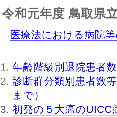
令和元年度
鳥取県
医療法における病院等
年齢階級別退院患者数
診断群分類別患者数等
まで）
初発の５大癌のUIC