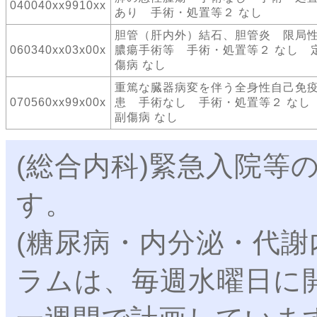
040040xx9910xx
あり 手術・処置等２ なし
胆管（肝内外）結石、胆管炎 限局
060340xx03x00x
膿瘍手術等 手術・処置等２ なし 
傷病 なし
重篤な臓器病変を伴う全身性自己免
070560xx99x00x
患 手術なし 手術・処置等２ なし
副傷病 なし
(総合内科)緊急入院等
す。
(糖尿病・内分泌・代謝
ラムは、毎週水曜日に