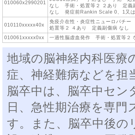
010060x2990201
なし 手術・処置等２ ２あり 定義
なし 発症前Rankin Scale 0、1又
免疫介在性・炎症性ニューロパチー
010110xxxxx40x
処置等２ ４あり 定義副傷病 なし
010061xxxxx0xx
一過性脳虚血発作 手術・処置等２ 
地域の脳神経内科医療
症、神経難病などを担
脳卒中は、脳卒中センタ
日、急性期治療を専門
す。また、脳卒中後の