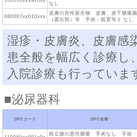
100100xx99x0xx
なし
皮膚の良性新生物 皮膚、皮下腫瘍
080007xx010xxx
（露出部）等 手術・処置等１ なし
湿疹・皮膚炎、皮膚感
患全般を幅広く診療し
入院診療も行っていま
泌尿器科
DPCコード
DPC名称
前立腺の悪性腫瘍 手術なし 手術