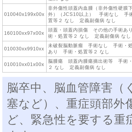
非外傷性頭蓋内血腫（非外傷性硬膜
010040x199x00x
外）（JCS10以上） 手術なし 手
置等２ なし 定義副傷病 なし
頭蓋・頭蓋内損傷 その他の手術あ
160100xx97x00x
術・処置等２ なし 定義副傷病 なし
未破裂脳動脈瘤 手術なし 手術・
010030xx9910xx
あり 手術・処置等２ なし
脳腫瘍 頭蓋内腫瘍摘出術等 手術
010010xx01x00x
２ なし 定義副傷病 なし
脳卒中、脳血管障害（
塞など）、重症頭部外
ど、緊急性を要する重