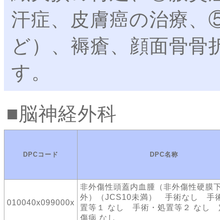
汗症、皮膚癌の治療、
ど）、褥瘡、顔面骨骨
す。
脳神経外科
DPCコード
DPC名称
非外傷性頭蓋内血腫（非外傷性硬膜
外）（JCS10未満） 手術なし 手
010040x099000x
置等１ なし 手術・処置等２ なし
傷病 なし