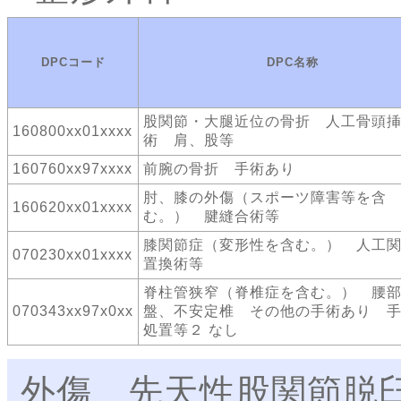
DPCコード
DPC名称
股関節・大腿近位の骨折 人工骨頭
160800xx01xxxx
術 肩、股等
160760xx97xxxx
前腕の骨折 手術あり
肘、膝の外傷（スポーツ障害等を含
160620xx01xxxx
む。） 腱縫合術等
膝関節症（変形性を含む。） 人工
070230xx01xxxx
置換術等
脊柱管狭窄（脊椎症を含む。） 腰
070343xx97x0xx
盤、不安定椎 その他の手術あり 
処置等２ なし
外傷、先天性股関節脱