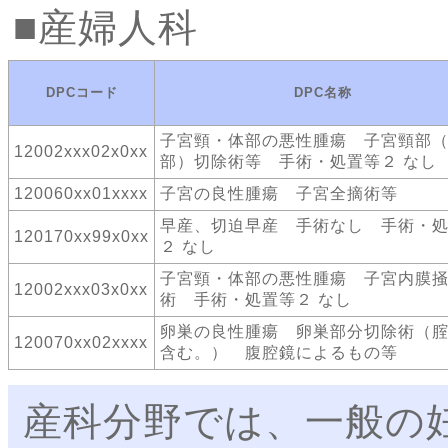
産婦人科
DPCコード
DPC名称
子宮頸・体部の悪性腫瘍 子宮頸部
12002xxx02x0xx
部）切除術等 手術・処置等２ なし
120060xx01xxxx
子宮の良性腫瘍 子宮全摘術等
早産、切迫早産 手術なし 手術・
120170xx99x0xx
２ なし
子宮頸・体部の悪性腫瘍 子宮内膜
12002xxx03x0xx
術 手術・処置等２ なし
卵巣の良性腫瘍 卵巣部分切除術（
120070xx02xxxx
含む。） 腹腔鏡によるもの等
産科分野では、一般の