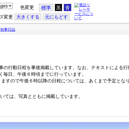
色変更
標準
黒
青
ズ変更
大
きくする
元
にもどす
知事日誌
事の行動日程を事後掲載しています。なお、テキストによる行
く毎日、午後６時頃までに行っています。
ますので午後６時以降の日程については、あくまで予定とな
いては、写真とともに掲載しています。