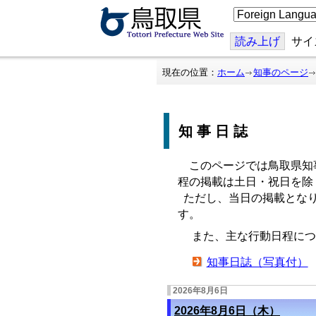
こ
の
ペ
ー
読み上げ
サイ
ジ
を
翻
現在の位置：
ホーム
知事のページ
訳
す
る
知事日誌
このページでは鳥取県知
程の掲載は土日・祝日を除
ただし、当日の掲載となり
す。
また、主な行動日程につ
知事日誌（写真付）
2026年8月6日
2026年8月6日（木）