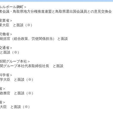
ルルポール麹町＞
者会議・鳥取県地方分権推進連盟と鳥取県選出国会議員との意見交換会
産業省＞
業大臣 と面談（※）
労働省＞
策統括官（総合政策、労使関係担当） と面談
交通省＞
 と面談（※）
新聞グループ本社＞
新聞グループ本社代表取締役社長 と面談
科学省＞
科学大臣 と面談（※）
省＞
臣政務官 と面談（※）
省＞
副大臣 と面談（※）