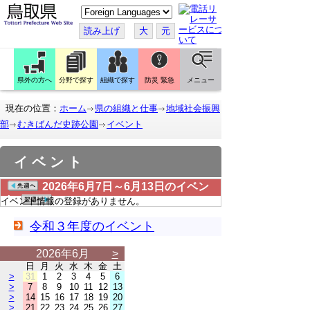
こ
の
ペ
読み上げ
大
元
ー
ジ
を
翻
訳
県外の方へ
分野で探す
組織で探す
防災 緊急
メニュー
す
る
現在の位置：
ホーム
県の組織と仕事
地域社会振興
部
むきばんだ史跡公園
イベント
イベント
2026年6月7日～6月13日のイベン
ト
イベント情報の登録がありません。
令和３年度のイベント
2026年6月
>
日
月
火
水
木
金
土
>
31
1
2
3
4
5
6
>
7
8
9
10
11
12
13
>
14
15
16
17
18
19
20
>
21
22
23
24
25
26
27