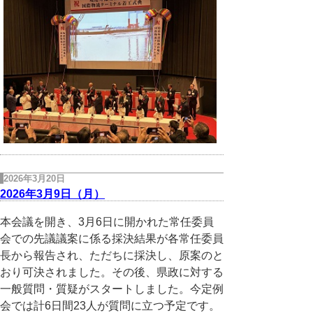
2026年3月20日
2026年3月9日（月）
本会議を開き、3月6日に開かれた常任委員
会での先議議案に係る
採決
結果が
各常任委員
長から
報告され、ただちに採決し、原案のと
おり可決されました。その後、県政に対する
一般質問・質疑がスタートしました。今定例
会では計6日間23人が質問に立つ予定です。