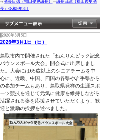
議長日誌（福田俊史議長）
議長日誌（福田俊史議
長）令和8年3月
2026年3月5日
2026年3月1日（日）
鳥取市内で開催された「ねんりんピック記念
バウンスボール大会」開会式に出席しまし
た。大会には65歳以上のシニアチームを中
心に、近畿、中国、四国の各県や岩手県から
の参加チームもあり、鳥取県発祥の生涯スポ
ーツ競技を通じて元気に健康を維持しながら
活躍される姿を応援させていただくよう、歓
迎と激励の挨拶を述べました。