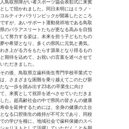
人鳥取県障がい者スポーツ協会表彰式に来賓
として招かれました。同日未明にはミラノ・
コルティナパラリンピックが開幕したところ
ですが、あいサポート運動発祥地である鳥取
県のパラアスリートたちが更なる高みを目指
して努力する姿は、未来を担う子どもたちの
夢や希望となり、多くの県民に元気と勇気、
わき上がる力をもたらす源泉となり得るもの
と期待を込めて、お祝いの言葉を述べさせて
いただきました。
その後、鳥取県立歯科衛生専門学校卒業式で
は、さまざまな困難を乗り越えてこのたび新
たな一歩を踏み出す23名の卒業生に向け
て、来賓として祝辞を述べさせていただきま
した。超高齢社会の中で県民の皆さんの健康
寿命を延伸するためには、全身の健康の土台
となる口腔衛生の維持が不可欠であり、同校
での学びを糧に、地域社会で歯科保健のスペ
シャリストとして活躍していただくことを期