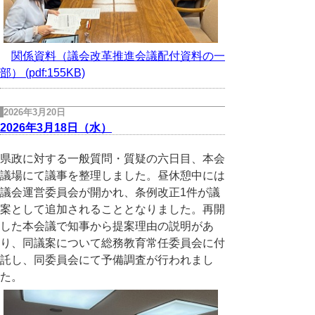
関係資料（議会改革推進会議配付資料の一
部） (pdf:155KB)
2026年3月20日
2026年3月18日（水）
県政に対する一般質問・質疑の六日目、本会
議場にて議事を整理しました。昼休憩中には
議会運営委員会が開かれ、条例改正1件が議
案として追加されることとなりました。再開
した本会議で知事から提案理由の説明があ
り、同議案について総務教育常任委員会に付
託し、同委員会にて予備調査が行われまし
た。