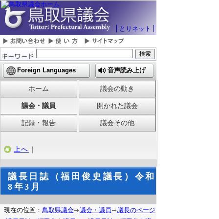
とりネット
Foreign Languages
音声読み上げ
ホーム
議会の動き
議会・議員
開かれた議会
記録・報告
議会その他
上へ
｜
議長日誌（福田俊史議長）令和
8年3月
現在の位置：
鳥取県議会
議会・議員
議長のページ