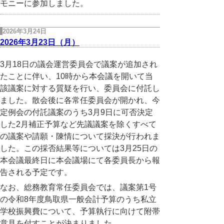
モニーに参加しました。
2026年3月24日
2026年3月23日（月）
3月18日の議会運営委員会で議案が追加され
たことに伴い、10時から本会議を開いて当
該議案に対する質疑を行い、委員会に付託し
ました。散会後に各常任委員会が開かれ、今
定例会の付託議案のうち3月9日に可否決定
した2月補正予算など先議議案を除くすべて
の議案や請願・陳情について採決が行われま
した。この採否結果等については3月25日の
本会議最終日に本会議場にて各委員長から報
告される予定です。
なお、総務教育常任委員会では、議案第1号
の令和8年度鳥取県一般会計予算のうち私立
学校振興費について、予算執行に向けて附帯
意見を付すことが決まりました。