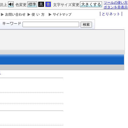
ツールの使い方
標準
黒
青
大きくする
読上
色変更
文字サイズ変更
ボタンを非表示
とりネット
月