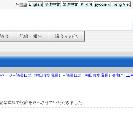
English
簡体中文
繁体中文
한국어
русский
Tiếng Việt
外国語
た議会
記録・報告
議会その他
のページ
議長日誌（福田俊史議長）
議長日誌（福田俊史議長）令和7年11
年記念式典で祝辞を述べさせていただきました。