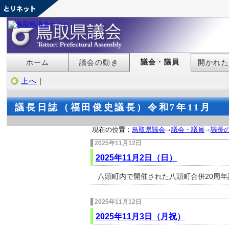
議会・議員
ホーム
議会の動き
開かれ
上へ
｜
議長日誌（福田俊史議長）令和7年11月
現在の位置：
鳥取県議会
議会・議員
議長
2025年11月12日
2025年11月2日（日）
八頭町内で開催された八頭町合併20周
2025年11月12日
2025年11月3日（月祝）