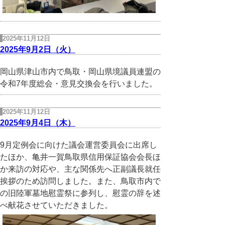
2025年11月12日
2025年9月2日（火）
岡山県津山市内で鳥取・岡山県境議員連盟の
令和7年度総会・意見交換会を行いました。
2025年11月12日
2025年9月4日（木）
9月定例会に向けた議会運営委員会に出席し
たほか、亀井一賀鳥取県信用保証協会会長ほ
か来訪の対応や、主な関係先へ正副議長就任
挨拶のため訪問しました。また、鳥取市内で
の旧陸軍墓地慰霊祭に参列し、慰霊の辞を述
べ献花させていただきました。