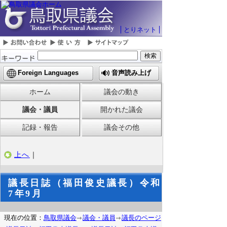
とりネット
Foreign Languages
音声読み上げ
ホーム
議会の動き
議会・議員
開かれた議会
記録・報告
議会その他
上へ
｜
議長日誌（福田俊史議長）令和
7年9月
現在の位置：
鳥取県議会
議会・議員
議長のページ