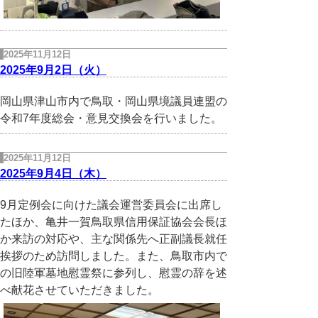
2025年11月12日
2025年9月2日（火）
岡山県津山市内で鳥取・岡山県境議員連盟の
令和7年度総会・意見交換会を行いました。
2025年11月12日
2025年9月4日（木）
9月定例会に向けた議会運営委員会に出席し
たほか、亀井一賀鳥取県信用保証協会会長ほ
か来訪の対応や、主な関係先へ正副議長就任
挨拶のため訪問しました。また、鳥取市内で
の旧陸軍墓地慰霊祭に参列し、慰霊の辞を述
べ献花させていただきました。