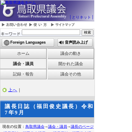
とりネット
Foreign Languages
音声読み上げ
ホーム
議会の動き
議会・議員
開かれた議会
記録・報告
議会その他
上へ
｜
議長日誌（福田俊史議長）令和
7年9月
現在の位置：
鳥取県議会
議会・議員
議長のページ