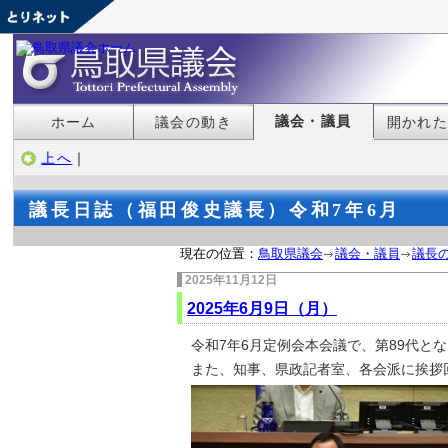
議会・議員
ホーム
議会の動き
開かれ
上へ
｜
議長日誌（福田俊史議長）令和7年6月
現在の位置：
鳥取県議会
議会・議員
議長
2025年11月12日
2025年6月9日（月）
令和7年6月定例会本会議で、第89代と
また、知事、県政記者室、各会派に挨拶