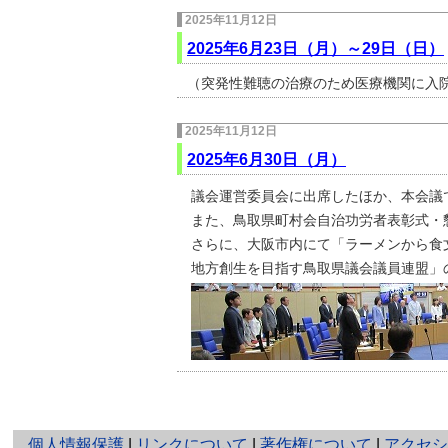
2025年11月12日
2025年6月23日（月）～29日（日）
（突発性難聴の治療のため医療機関に入
2025年11月12日
2025年6月30日（月）
議会運営委員会に出席したほか、本会議
また、鳥取県町村会自治功労者表彰式・
さらに、大阪市内にて「ラーメンから食
地方創生を目指す鳥取県議会議員連盟」
と
個人情報保護
|
リンクについて
|
著作権について
|
アクセ