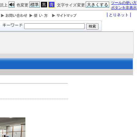
ツールの使い方
標準
黒
青
大きくする
読上
色変更
文字サイズ変更
ボタンを非表示
とりネット