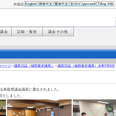
English
簡体中文
繁体中文
한국어
русский
Tiếng Việt
外国語
た議会
記録・報告
議会その他
のページ
議長日誌（福田俊史議長）
議長日誌（福田俊史議長）令和7年6月
なる鳥取県議会議長に選出されました。
回りしました。