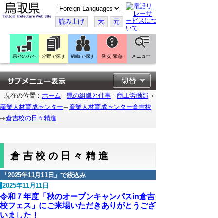
こ
の
ペ
読み上げ
大
元
ー
ジ
を
翻
訳
県外の方へ
分野で探す
組織で探す
防災 緊急
メニュー
す
る
現在の位置：
ホーム
県の組織と仕事
商工労働部
産業人材育成センター
産業人材育成センター倉吉校
倉吉校の日々精進
倉吉校の日々精進
「
2025年11月11日
」で絞込み
2025年11月11日
令和７年度「秋のオープンキャンパスin倉吉
校フェス」にご来場いただきありがとうござ
いました！