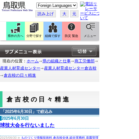
こ
の
ペ
読み上げ
大
元
ー
ジ
を
翻
訳
県外の方へ
分野で探す
組織で探す
防災 緊急
メニュー
す
る
現在の位置：
ホーム
県の組織と仕事
商工労働部
産業人材育成センター
産業人材育成センター倉吉校
倉吉校の日々精進
倉吉校の日々精進
「
2025年6月30日
」で絞込み
2025年6月30日
球技大会を行ないました
2025/06/30 in
ものづくり情報技術科
,
倉吉校全体
,
総合実務科
,
造園管理