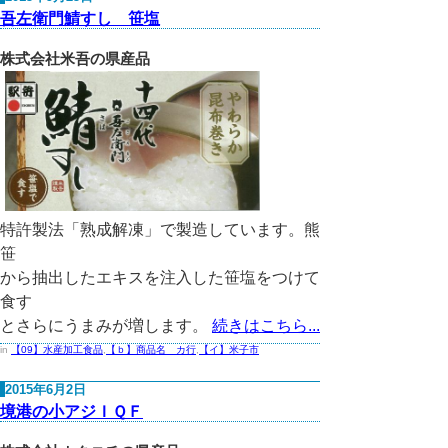
吾左衛門鯖すし 笹塩
株式会社米吾の県産品
特許製法「熟成解凍」で製造しています。熊
笹
から抽出したエキスを注入した笹塩をつけて
食す
とさらにうまみが増します。
続きはこちら...
in
【09】水産加工食品
,
【ｂ】商品名 カ行
,
【イ】米子市
2015年6月2日
境港の小アジＩＱＦ