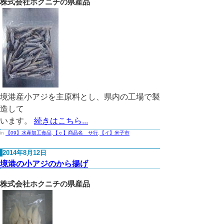
株式会社ホクニチの県産品
境港産小アジを主原料とし、県内の工場で製
造して
います。
続きはこちら...
in
【09】水産加工食品
,
【ｃ】商品名 サ行
,
【イ】米子市
2014年8月12日
境港の小アジのから揚げ
株式会社ホクニチの県産品