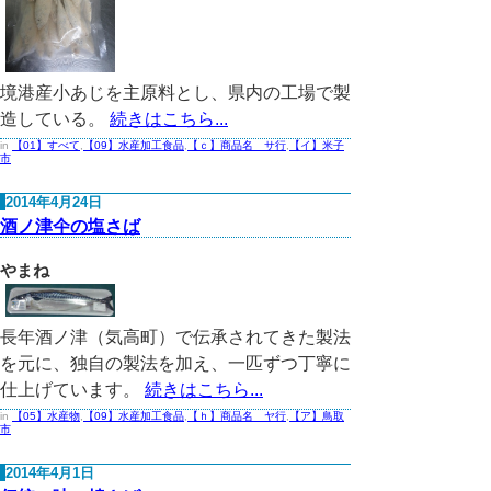
境港産小あじを主原料とし、県内の工場で製
造している。
続きはこちら...
in
【01】すべて
,
【09】水産加工食品
,
【ｃ】商品名 サ行
,
【イ】米子
市
2014年4月24日
酒ノ津仐の塩さば
やまね
長年酒ノ津（気高町）で伝承されてきた製法
を元に、独自の製法を加え、一匹ずつ丁寧に
仕上げています。
続きはこちら...
in
【05】水産物
,
【09】水産加工食品
,
【ｈ】商品名 ヤ行
,
【ア】鳥取
市
2014年4月1日