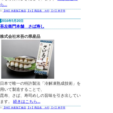
ら...
in
【09】水産加工食品
,
【ｂ】商品名 カ行
,
【イ】米子市
2016年5月20日
吾左衛門本舗 さば寿し
株式会社米吾の県産品
日本で唯一の特許製法「冷解凍熟成技術」を
用いて製造することで、
昆布、さば、寿司めしの旨味を引き出してい
ます。
続きはこちら...
in
【09】水産加工食品
,
【ｂ】商品名 カ行
,
【イ】米子市