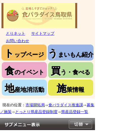
とりネット
サイトマップ
お問い合わせ
ト
う
ップページ
まいもん紹介
食
買
のイベント
う・食べる
地
施
産地消活動
策情報
現在の位置：
市場開拓局
食パラダイス推進課
募集
／施策
とっとり県産品登録制度
県産品登録一覧