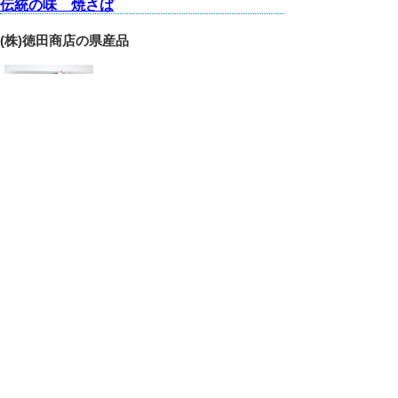
伝統の味 焼さば
(株)徳田商店の県産品
５０年以上の伝統製法を守り、製造していま
す。
続きはこちら...
in
【09】水産加工食品
,
【ｈ】商品名 ヤ行
,
【ア】鳥取市
2014年3月31日
カニから高分子（キトサン加工食品）
株式会社エムエスコーポレーションの産品