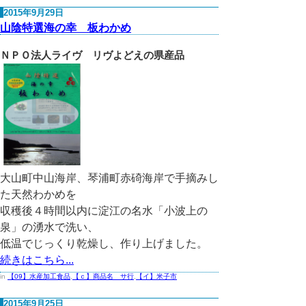
2015年9月29日
山陰特選海の幸 板わかめ
ＮＰＯ法人ライヴ リヴよどえの県産品
大山町中山海岸、琴浦町赤碕海岸で手摘みし
た天然わかめを
収穫後４時間以内に淀江の名水「小波上の
泉」の湧水で洗い、
低温でじっくり乾燥し、作り上げました。
続きはこちら...
in
【09】水産加工食品
,
【ｃ】商品名 サ行
,
【イ】米子市
2015年9月25日