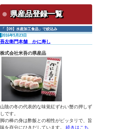
県産品登録一覧
「
【09】水産加工食品
」で絞込み
2016年5月23日
吾左衛門本舗 かに寿し
株式会社米吾の県産品
山陰の冬の代表的な味覚紅ずわい蟹の押しず
しです。
脚の棒の身は酢飯との相性がピッタリで、旨
味を存分にひきだしています。
続きはこち