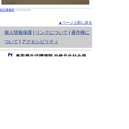
砂丘事務所
2018/06/28
▲ページ上部に戻る
と
個人情報保護
|
リンクについて
|
著作権に
り
ついて
|
アクセシビリティ
ネ
鳥取県生活環境部 自然共生社会局
ッ
自然共生課
住所 〒680-8570
ト
鳥取県鳥取市東町1丁目220
へ
電話
0857-26-7199
ファクシミリ 0857-26-7561
の
E-mail
shizen-kyousei@pref.tottori.lg.jp
「メールでの問い合わせについてお願い」
ドメイン指定受信・拒否などの設定をされてい
る場合は、「@pref.tottori.lg.jp」からの電子メールを
受信可能な設定としてください。
鳥取砂丘レンジャー詰所