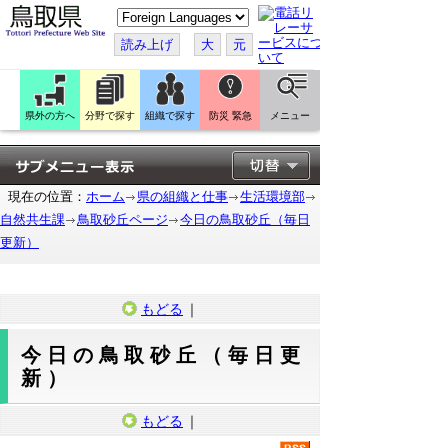
こ
の
ペ
読み上げ
大
元
ー
ジ
を
翻
訳
県外の方へ
分野で探す
組織で探す
防災 緊急
メニュー
す
る
現在の位置：
ホーム
県の組織と仕事
生活環境部
自然共生課
鳥取砂丘ページ
今日の鳥取砂丘（毎日
更新）
もどる
｜
今日の鳥取砂丘（毎日更
新）
もどる
｜