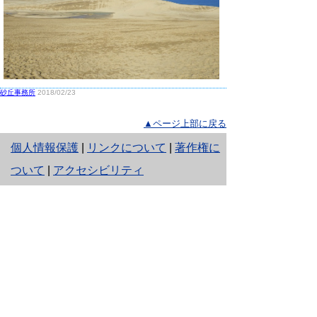
砂丘事務所
2018/02/23
▲ページ上部に戻る
と
個人情報保護
|
リンクについて
|
著作権に
り
ついて
|
アクセシビリティ
ネ
鳥取県生活環境部 自然共生社会局
ッ
自然共生課
住所 〒680-8570
ト
鳥取県鳥取市東町1丁目220
へ
電話
0857-26-7199
ファクシミリ 0857-26-7561
の
E-mail
shizen-kyousei@pref.tottori.lg.jp