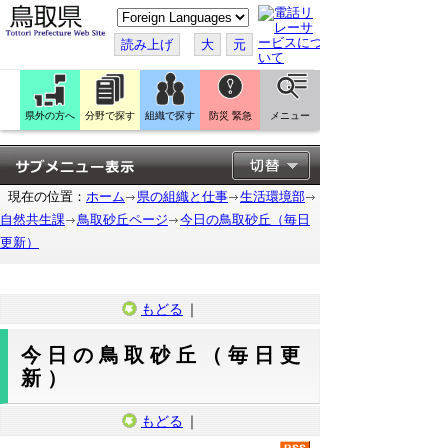
こ
の
ペ
読み上げ
大
元
ー
ジ
を
翻
訳
県外の方へ
分野で探す
組織で探す
防災 緊急
メニュー
す
る
現在の位置：
ホーム
県の組織と仕事
生活環境部
自然共生課
鳥取砂丘ページ
今日の鳥取砂丘（毎日
更新）
もどる
｜
今日の鳥取砂丘（毎日更
新）
もどる
｜