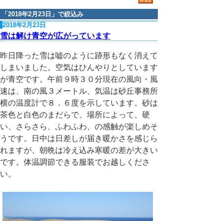
「
2018年2月23日
」で絞込み
2018年2月23日
雪は解け青空が広がっています
昨日降った雪は嘘のように跡形もなく消えて
しまいました。空気はひんやりとしています
が青空です。午前９時３０分現在の風向・風
速は、南の風３メートル、気温は砂丘事務所
横の温度計で８．６度を示しています。砂は
茶色と白色のまだらで、場所によって、硬
い、さらさら、ふわふわ、の感触が楽しめそ
うです。日中は日差しが届き暖かさを感じら
れますが、朝晩は冷え込み寒暖の差が大きい
です。体温調節できる服装でお越しくださ
い。