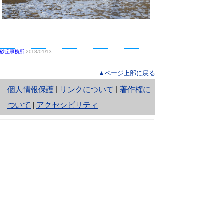
砂丘事務所
2018/01/13
▲ページ上部に戻る
と
個人情報保護
|
リンクについて
|
著作権に
り
ついて
|
アクセシビリティ
ネ
鳥取県生活環境部 自然共生社会局
ッ
自然共生課
住所 〒680-8570
ト
鳥取県鳥取市東町1丁目220
へ
電話
0857-26-7199
ファクシミリ 0857-26-7561
の
E-mail
shizen-kyousei@pref.tottori.lg.jp
「メールでの問い合わせについてお願い」
ドメイン指定受信・拒否などの設定をされてい