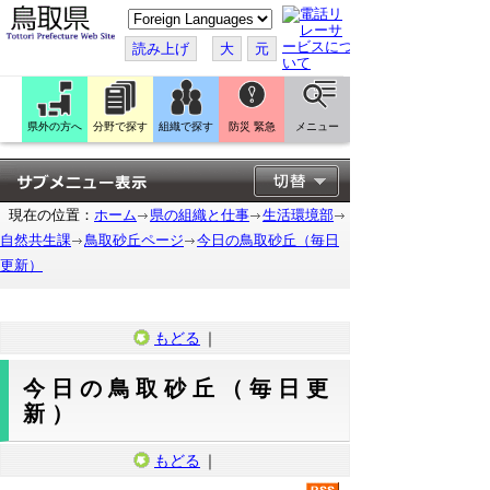
こ
の
ペ
読み上げ
大
元
ー
ジ
を
翻
訳
県外の方へ
分野で探す
組織で探す
防災 緊急
メニュー
す
る
現在の位置：
ホーム
県の組織と仕事
生活環境部
自然共生課
鳥取砂丘ページ
今日の鳥取砂丘（毎日
更新）
もどる
｜
今日の鳥取砂丘（毎日更
新）
もどる
｜