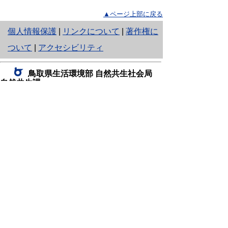
▲ページ上部に戻る
と
個人情報保護
|
リンクについて
|
著作権に
り
ついて
|
アクセシビリティ
ネ
鳥取県生活環境部 自然共生社会局
ッ
自然共生課
住所 〒680-8570
ト
鳥取県鳥取市東町1丁目220
へ
電話
0857-26-7199
ファクシミリ 0857-26-7561
の
E-mail
shizen-kyousei@pref.tottori.lg.jp
「メールでの問い合わせについてお願い」
ドメイン指定受信・拒否などの設定をされてい
る場合は、「@pref.tottori.lg.jp」からの電子メールを
受信可能な設定としてください。
鳥取砂丘レンジャー詰所
住所 〒689-0105
鳥取市福部町湯山2164-661