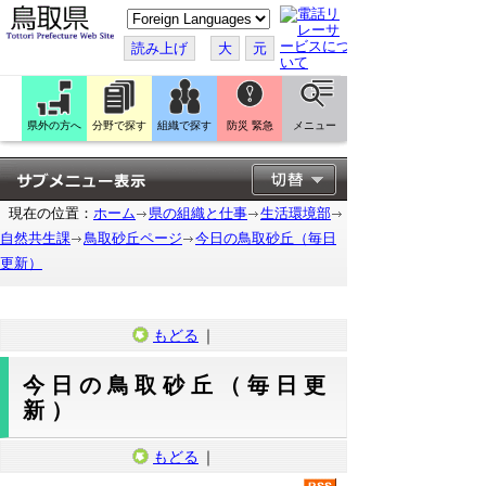
こ
の
ペ
読み上げ
大
元
ー
ジ
を
翻
訳
県外の方へ
分野で探す
組織で探す
防災 緊急
メニュー
す
る
現在の位置：
ホーム
県の組織と仕事
生活環境部
自然共生課
鳥取砂丘ページ
今日の鳥取砂丘（毎日
更新）
もどる
｜
今日の鳥取砂丘（毎日更
新）
もどる
｜