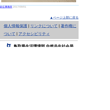
砂丘事務所
2017/09/01
▲ページ上部に戻る
と
個人情報保護
|
リンクについて
|
著作権に
り
ついて
|
アクセシビリティ
ネ
鳥取県生活環境部 自然共生社会局
ッ
自然共生課
住所 〒680-8570
ト
鳥取県鳥取市東町1丁目220
へ
電話
0857-26-7199
ファクシミリ 0857-26-7561
の
E-mail
shizen-kyousei@pref.tottori.lg.jp
「メールでの問い合わせについてお願い」
ドメイン指定受信・拒否などの設定をされてい
る場合は、「@pref.tottori.lg.jp」からの電子メールを
受信可能な設定としてください。
鳥取砂丘レンジャー詰所