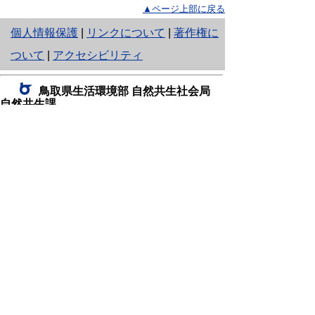
▲ページ上部に戻る
と
個人情報保護
|
リンクについて
|
著作権に
り
ついて
|
アクセシビリティ
ネ
鳥取県生活環境部 自然共生社会局
ッ
自然共生課
住所 〒680-8570
ト
鳥取県鳥取市東町1丁目220
へ
電話
0857-26-7199
ファクシミリ 0857-26-7561
の
E-mail
shizen-kyousei@pref.tottori.lg.jp
「メールでの問い合わせについてお願い」
ドメイン指定受信・拒否などの設定をされてい
る場合は、「@pref.tottori.lg.jp」からの電子メールを
受信可能な設定としてください。
鳥取砂丘レンジャー詰所
住所 〒689-0105
鳥取市福部町湯山2164-661
（一般財団法人自然公園財団鳥取支部