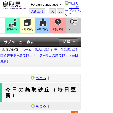
こ
の
ペ
読み上げ
大
元
ー
ジ
を
翻
訳
県外の方へ
分野で探す
組織で探す
防災 緊急
メニュー
す
る
現在の位置：
ホーム
県の組織と仕事
生活環境部
自然共生課
鳥取砂丘ページ
今日の鳥取砂丘（毎日
更新）
もどる
｜
今日の鳥取砂丘（毎日更
新）
もどる
｜