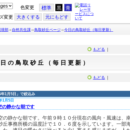
色変更
標準
黒
青
ズ変更
大
きくする
元
にもどす
環境部
自然共生課
鳥取砂丘ページ
今日の鳥取砂丘（毎日更新）
もどる
｜
今日の鳥取砂丘（毎日更新）
もどる
｜
16年1月5日
」で絞込み
6年1月5日
空の静かな朝です
空の静かな朝です。午前９時１０分現在の風向・風速は、
砂丘事務所横の温度計で１０．６度を示しています。一部