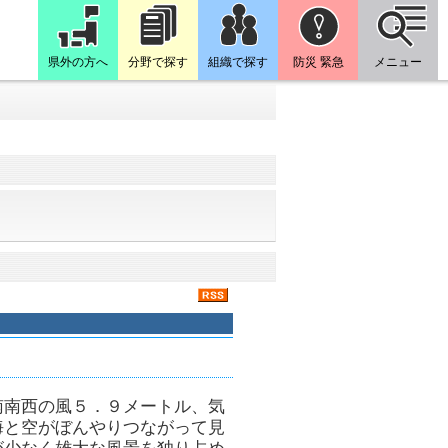
県外の方へ
分野で探す
組織で探す
防災 緊急
メニュー
南南西の風５．９メートル、気
海と空がぼんやりつながって見