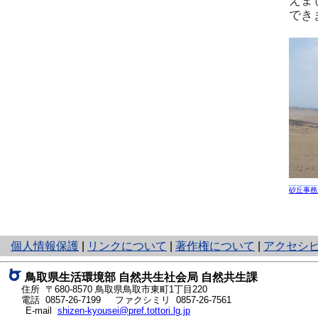
えま
でき
砂丘事務
と
個人情報保護
|
リンクについて
|
著作権について
|
アクセシ
り
ネ
鳥取県生活環境部 自然共生社会局 自然共生課
ッ
住所 〒680-8570
鳥取県鳥取市東町1丁目220
ト
電話
0857-26-7199
ファクシミリ 0857-26-7561
E-mail
shizen-kyousei@pref.tottori.lg.jp
へ