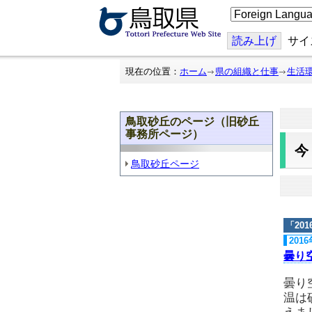
こ
の
ペ
ー
読み上げ
サイ
ジ
を
翻
現在の位置：
ホーム
県の組織と仕事
生活
訳
す
る
鳥取砂丘のページ（旧砂丘
事務所ページ）
鳥取砂丘ページ
「
20
201
曇り
曇り
温は