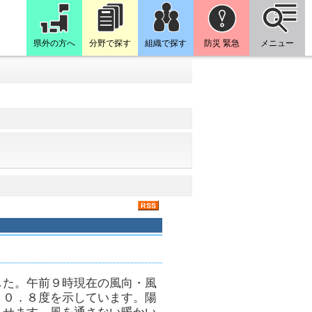
県外の方へ
分野で探す
組織で探す
防災 緊急
メニュー
した。午前９時現在の風向・風
１０．８度を示しています。陽