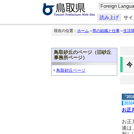
こ
の
ペ
ー
読み上げ
サイ
ジ
を
翻
現在の位置：
ホーム
県の組織と仕事
生活
訳
す
る
鳥取砂丘のページ（旧砂丘
事務所ページ）
鳥取砂丘ページ
「
20
201
お正
お正
速は