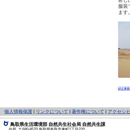
射し
服装
ます
砂丘事務
と
個人情報保護
|
リンクについて
|
著作権について
|
アクセシ
り
ネ
鳥取県生活環境部 自然共生社会局 自然共生課
ッ
住所 〒680-8570
鳥取県鳥取市東町1丁目220