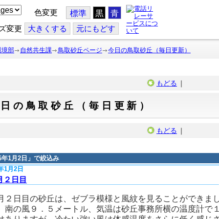
色変更
標準
黒
青
ズ変更
大
きくする
元
にもどす
環境部
自然共生課
鳥取砂丘ページ
今日の鳥取砂丘（毎日更新）
もどる
｜
今日の鳥取砂丘（毎日更新）
もどる
｜
16年1月2日
」で絞込み
6年1月2日
月２日目
月２日目の砂丘は、ゼブラ模様と風紋を見ることができま
、南の風９．５メートル、気温は砂丘事務所横の温度計で