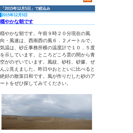
「
2015年12月5日
」で絞込み
2015年12月5日
穏やかな朝です
穏やかな朝です。午前９時２０分現在の風
向・風速は、西南西の風６．２メートルで、
気温は、砂丘事務所横の温度計で１０．５度
を示しています。ところどころ雲の間から青
空がのぞいています。風紋、砂柱、砂簾、ぜ
んぶ見えました。昨日やおとといに比べると
絶好の散策日和です。風が作りだした砂のア
ートをぜひ探してみてください。