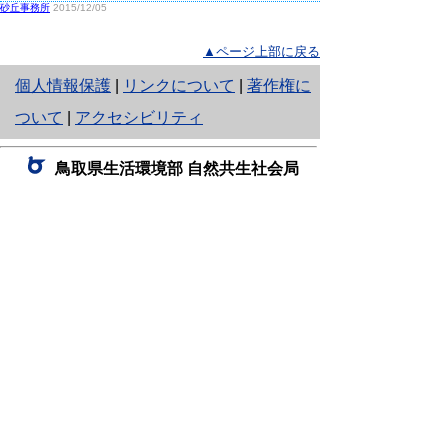
砂丘事務所
2015/12/05
▲ページ上部に戻る
と
個人情報保護
|
リンクについて
|
著作権に
り
ついて
|
アクセシビリティ
ネ
鳥取県生活環境部 自然共生社会局
ッ
自然共生課
住所 〒680-8570
ト
鳥取県鳥取市東町1丁目220
へ
電話
0857-26-7199
ファクシミリ 0857-26-7561
の
E-mail
shizen-kyousei@pref.tottori.lg.jp
「メールでの問い合わせについてお願い」
ドメイン指定受信・拒否などの設定をされてい
る場合は、「@pref.tottori.lg.jp」からの電子メールを
受信可能な設定としてください。
鳥取砂丘レンジャー詰所
住所 〒689-0105