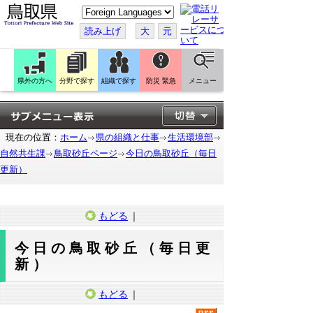
こ
の
ペ
読み上げ
大
元
ー
ジ
を
翻
訳
県外の方へ
分野で探す
組織で探す
防災 緊急
メニュー
す
る
現在の位置：
ホーム
県の組織と仕事
生活環境部
自然共生課
鳥取砂丘ページ
今日の鳥取砂丘（毎日
更新）
もどる
｜
今日の鳥取砂丘（毎日更
新）
もどる
｜