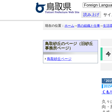
こ
の
ペ
ー
読み上げ
サイ
ジ
を
翻
現在の位置：
ホーム
県の組織と仕事
生活
訳
す
る
鳥取砂丘のページ（旧砂丘
事務所ページ）
鳥取砂丘ページ
「
20
201
くも
久々
向・