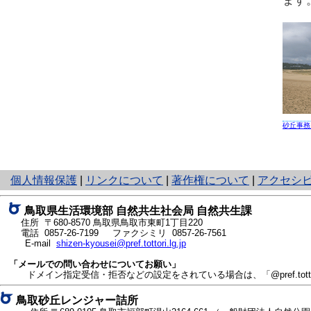
ます
砂丘事務
と
個人情報保護
|
リンクについて
|
著作権について
|
アクセシ
り
ネ
鳥取県生活環境部 自然共生社会局 自然共生課
ッ
住所 〒680-8570
鳥取県鳥取市東町1丁目220
ト
電話
0857-26-7199
ファクシミリ 0857-26-7561
E-mail
shizen-kyousei@pref.tottori.lg.jp
へ
の
「メールでの問い合わせについてお願い」
ドメイン指定受信・拒否などの設定をされている場合は、「@pref.tottor
鳥取砂丘レンジャー詰所