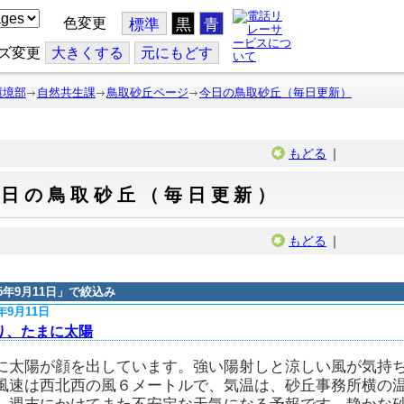
色変更
標準
黒
青
ズ変更
大
きくする
元
にもどす
環境部
自然共生課
鳥取砂丘ページ
今日の鳥取砂丘（毎日更新）
もどる
｜
今日の鳥取砂丘（毎日更新）
もどる
｜
15年9月11日
」で絞込み
5年9月11日
り、たまに太陽
に太陽が顔を出しています。強い陽射しと涼しい風が気持
風速は西北西の風６メートルで、気温は、砂丘事務所横の