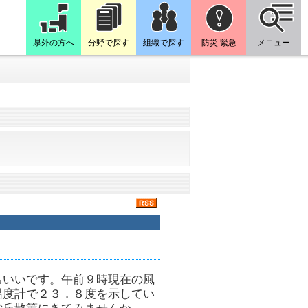
県外の方へ
分野で探す
組織で探す
防災 緊急
メニュー
ちいいです。午前９時現在の風
温度計で２３．８度を示してい