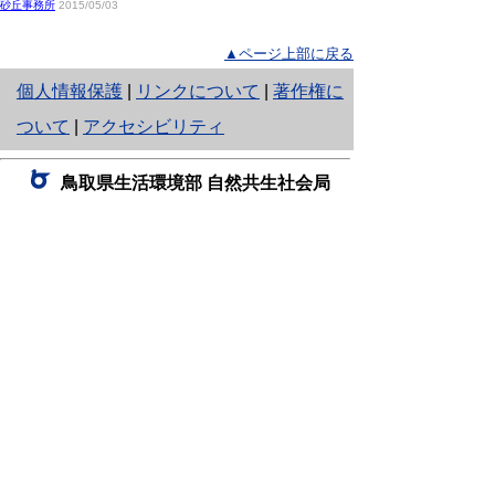
砂丘事務所
2015/05/03
▲ページ上部に戻る
と
個人情報保護
|
リンクについて
|
著作権に
り
ついて
|
アクセシビリティ
ネ
鳥取県生活環境部 自然共生社会局
ッ
自然共生課
住所 〒680-8570
ト
鳥取県鳥取市東町1丁目220
へ
電話
0857-26-7199
ファクシミリ 0857-26-7561
の
E-mail
shizen-kyousei@pref.tottori.lg.jp
「メールでの問い合わせについてお願い」
ドメイン指定受信・拒否などの設定をされてい
る場合は、「@pref.tottori.lg.jp」からの電子メールを
受信可能な設定としてください。
鳥取砂丘レンジャー詰所
住所 〒689-0105