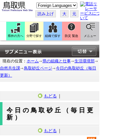
こ
の
ペ
読み上げ
大
元
ー
ジ
を
翻
訳
県外の方へ
分野で探す
組織で探す
防災 緊急
メニュー
す
る
現在の位置：
ホーム
県の組織と仕事
生活環境部
自然共生課
鳥取砂丘ページ
今日の鳥取砂丘（毎日
更新）
もどる
｜
今日の鳥取砂丘（毎日更
新）
もどる
｜